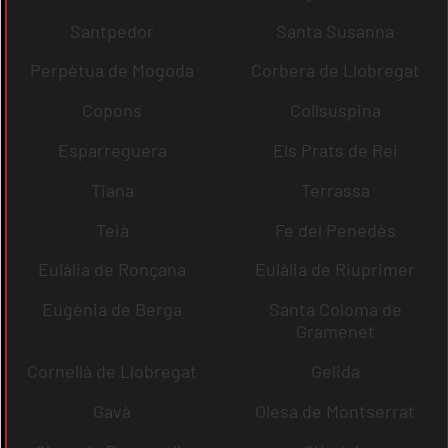
Santpedor
Santa Susanna
Perpètua de Mogoda
Corbera de Llobregat
Copons
Collsuspina
Esparreguera
Els Prats de Rei
Tiana
Terrassa
Teià
Fe del Penedès
Eulàlia de Ronçana
Eulàlia de Riuprimer
Eugènia de Berga
Santa Coloma de
Gramenet
Cornellà de Llobregat
Gelida
Gavà
Olesa de Montserrat