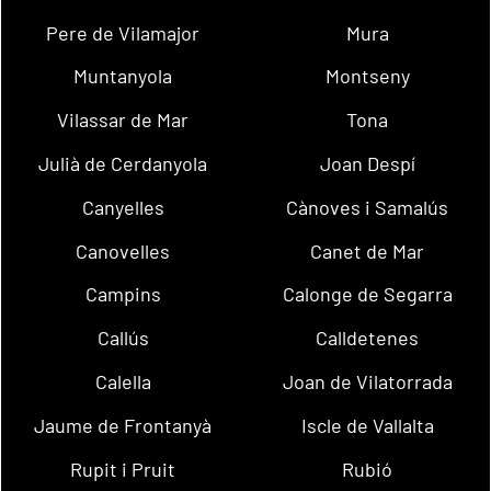
Pere de Vilamajor
Mura
Muntanyola
Montseny
Vilassar de Mar
Tona
Julià de Cerdanyola
Joan Despí
Canyelles
Cànoves i Samalús
Canovelles
Canet de Mar
Campins
Calonge de Segarra
Callús
Calldetenes
Calella
Joan de Vilatorrada
Jaume de Frontanyà
Iscle de Vallalta
Rupit i Pruit
Rubió