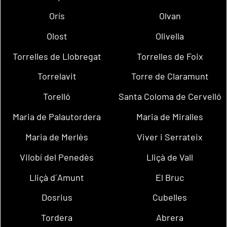
Orís
Olvan
Olost
Olivella
Torrelles de Llobregat
Torrelles de Foix
Torrelavit
Torre de Claramunt
Torelló
Santa Coloma de Cervelló
Maria de Palautordera
Maria de Miralles
Maria de Merlès
Viver i Serrateix
Vilobí del Penedès
Lliçà de Vall
Lliçà d´Amunt
El Bruc
Dosrius
Cubelles
Tordera
Abrera