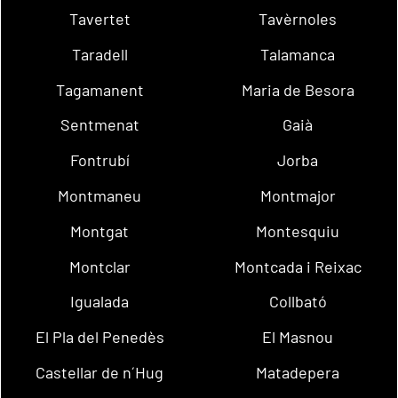
Tavertet
Tavèrnoles
Taradell
Talamanca
Tagamanent
Maria de Besora
Sentmenat
Gaià
Fontrubí
Jorba
Montmaneu
Montmajor
Montgat
Montesquiu
Montclar
Montcada i Reixac
Igualada
Collbató
El Pla del Penedès
El Masnou
Castellar de n´Hug
Matadepera