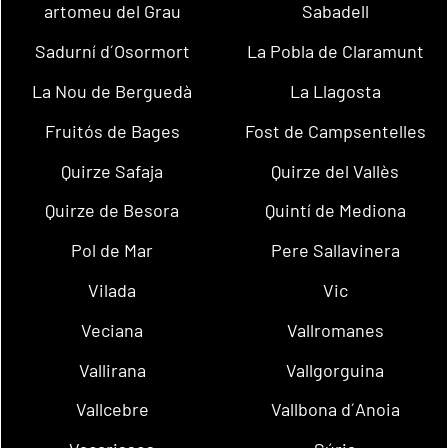
artomeu del Grau
Sabadell
Sadurní d´Osormort
La Pobla de Claramunt
La Nou de Berguedà
La Llagosta
Fruitós de Bages
Fost de Campsentelles
Quirze Safaja
Quirze del Vallès
Quirze de Besora
Quintí de Mediona
Pol de Mar
Pere Sallavinera
Vilada
Vic
Veciana
Vallromanes
Vallirana
Vallgorguina
Vallcebre
Vallbona d´Anoia