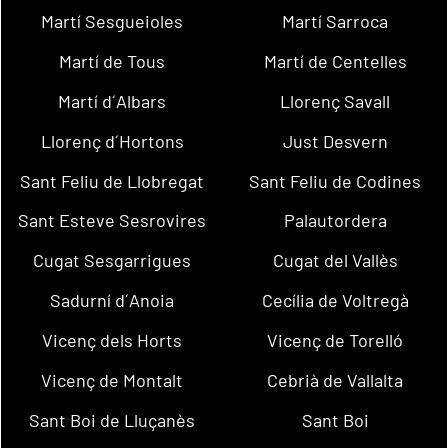
Martí Sesgueioles
Martí Sarroca
Martí de Tous
Martí de Centelles
Martí d´Albars
Llorenç Savall
Llorenç d´Hortons
Just Desvern
Sant Feliu de Llobregat
Sant Feliu de Codines
Sant Esteve Sesrovires
Palautordera
Cugat Sesgarrigues
Cugat del Vallès
Sadurní d´Anoia
Cecília de Voltregà
Vicenç dels Horts
Vicenç de Torelló
Vicenç de Montalt
Cebrià de Vallalta
Sant Boi de Lluçanès
Sant Boi