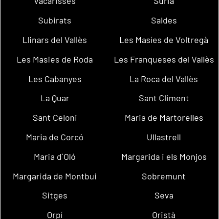
Vacarisses
Súria
Subirats
Saldes
Llinars del Vallès
Les Masíes de Voltregà
Les Masies de Roda
Les Franqueses del Vallès
Les Cabanyes
La Roca del Vallès
La Quar
Sant Climent
Sant Celoni
Maria de Martorelles
Maria de Corcó
Ullastrell
Maria d´Oló
Margarida i els Monjos
Margarida de Montbui
Sobremunt
Sitges
Seva
Orpí
Oristà