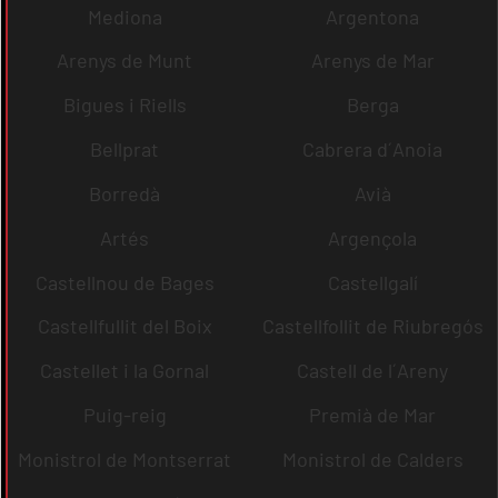
Mediona
Argentona
Arenys de Munt
Arenys de Mar
Bigues i Riells
Berga
Bellprat
Cabrera d´Anoia
Borredà
Avià
Artés
Argençola
Castellnou de Bages
Castellgalí
Castellfullit del Boix
Castellfollit de Riubregós
Castellet i la Gornal
Castell de l´Areny
Puig-reig
Premià de Mar
Monistrol de Montserrat
Monistrol de Calders