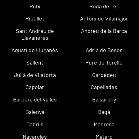
Rubí
Roda de Ter
Ripollet
Antoni de Vilamajor
Sant Andreu de
Andreu de la Barca
Llavaneres
Agustí de Lluçanès
Adrià de Besòs
Sallent
Pere de Torelló
Julià de Vilatorta
Cardedeu
Capolat
Capellades
Barberà del Vallès
Balsareny
Balenyà
Bagà
Cabrils
Manresa
Navarcles
Mataró