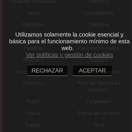
Olesa de Bonesvalls
Olèrdola
dena
Castelldefels
Castellcir
Cardona
Utilizamos solamente la cookie esencial y
Navas
Palau-solità i Plegamans
básica para el funcionamiento mínimo de esta
Palafolls
Pacs del Penedès
web.
Ver políticas y gestión de cookies
Rellinars
Rajadell
RECHAZAR
ACEPTAR
Premià de Dalt
Prats de Lluçanès
Pontons
Pont de Vilomara i
Rocafort
Pujalt
Puigdàlber
Papiol
Palma de Cervelló
Pallejà
Moià