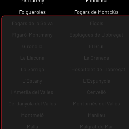
Gisclareny
Fonollosa
Folgueroles
Fogars de Montclús
Fogars de la Selva
Fígols
Figaró-Montmany
Esplugues de Llobregat
Gironella
El Brull
La Llacuna
La Granada
La Garriga
L´Hospitalet de Llobregat
L´Estany
L´Espunyola
l´Ametlla del Vallès
Cervelló
Cerdanyola del Vallès
Montornès del Vallès
Montmeló
Manlleu
Malla
Malgrat de Mar