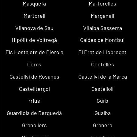
Masquefa
Martorelles
Martorell
Marganell
Vilanova de Sau
Vilalba Sasserra
Hipòlit de Voltregà
Caldes de Montbui
Els Hostalets de Pierola
El Prat de Llobregat
Cercs
Centelles
Castellví de Rosanes
Castellví de la Marca
Castellterçol
Castellolí
rrius
Gurb
Guardiola de Berguedà
Gualba
Granollers
Granera