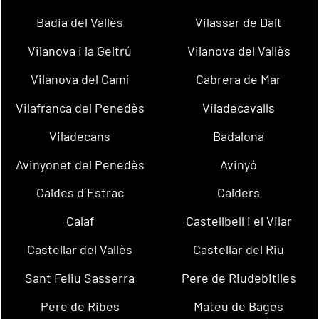
Badia del Vallès
Vilassar de Dalt
Vilanova i la Geltrú
Vilanova del Vallès
Vilanova del Camí
Cabrera de Mar
Vilafranca del Penedès
Viladecavalls
Viladecans
Badalona
Avinyonet del Penedès
Avinyó
Caldes d´Estrac
Calders
Calaf
Castellbell i el Vilar
Castellar del Vallès
Castellar del Riu
Sant Feliu Sasserra
Pere de Riudebitlles
Pere de Ribes
Mateu de Bages