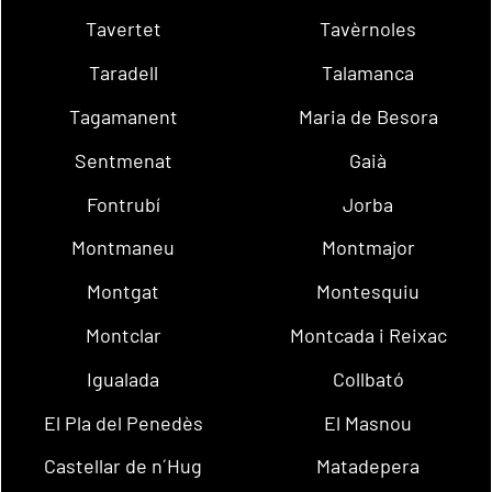
Tavertet
Tavèrnoles
Taradell
Talamanca
Tagamanent
Maria de Besora
Sentmenat
Gaià
Fontrubí
Jorba
Montmaneu
Montmajor
Montgat
Montesquiu
Montclar
Montcada i Reixac
Igualada
Collbató
El Pla del Penedès
El Masnou
Castellar de n´Hug
Matadepera