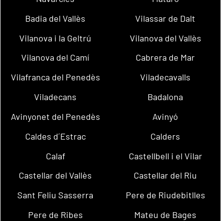
Badia del Vallès
Vilassar de Dalt
Vilanova i la Geltrú
Vilanova del Vallès
Vilanova del Camí
Cabrera de Mar
Vilafranca del Penedès
Viladecavalls
Viladecans
Badalona
Avinyonet del Penedès
Avinyó
Caldes d´Estrac
Calders
Calaf
Castellbell i el Vilar
Castellar del Vallès
Castellar del Riu
Sant Feliu Sasserra
Pere de Riudebitlles
Pere de Ribes
Mateu de Bages