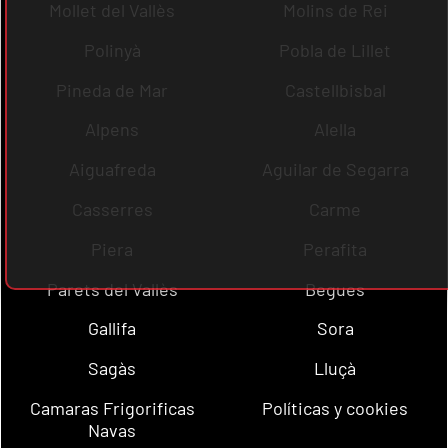
Mollet del Vallès
Molins de Rei
Polinyà
Pobla de Lillet
Pineda de Mar
Castellbisbal
Alpens
Alella
Aiguafreda
Aguilar de Segarra
Casserres
Carme
Piera
Perafita
Parets del Vallès
Begues
Gallifa
Sora
Sagàs
Lluçà
Camaras Frigorificas
Políticas y cookies
Navas