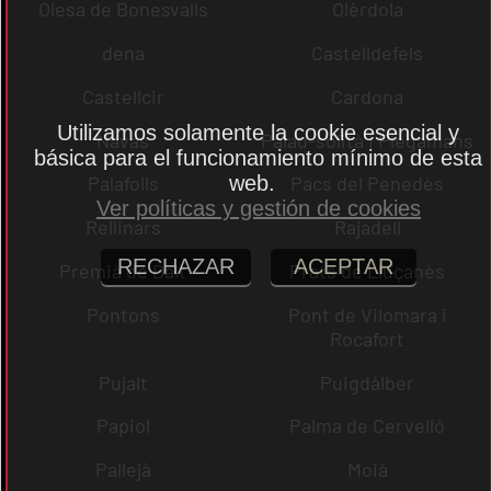
Olesa de Bonesvalls
Olèrdola
dena
Castelldefels
Castellcir
Cardona
Utilizamos solamente la cookie esencial y
Navas
Palau-solità i Plegamans
básica para el funcionamiento mínimo de esta
Palafolls
Pacs del Penedès
web.
Ver políticas y gestión de cookies
Rellinars
Rajadell
RECHAZAR
ACEPTAR
Premià de Dalt
Prats de Lluçanès
Pontons
Pont de Vilomara i
Rocafort
Pujalt
Puigdàlber
Papiol
Palma de Cervelló
Pallejà
Moià