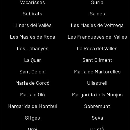
Vacarisses
Súria
Subirats
Saldes
Llinars del Vallès
Les Masíes de Voltregà
Les Masies de Roda
Les Franqueses del Vallès
Les Cabanyes
La Roca del Vallès
La Quar
Sant Climent
Sant Celoni
Maria de Martorelles
Maria de Corcó
Ullastrell
Maria d´Oló
Margarida i els Monjos
Margarida de Montbui
Sobremunt
Sitges
Seva
Orpí
Oristà