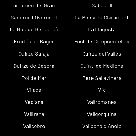
artomeu del Grau
Sabadell
Sadurní d´Osormort
La Pobla de Claramunt
La Nou de Berguedà
La Llagosta
Fruitós de Bages
Fost de Campsentelles
Quirze Safaja
Quirze del Vallès
Quirze de Besora
Quintí de Mediona
Pol de Mar
Pere Sallavinera
Vilada
Vic
Veciana
Vallromanes
Vallirana
Vallgorguina
Vallcebre
Vallbona d´Anoia