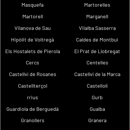
Masquefa
Martorelles
Martorell
Marganell
Vilanova de Sau
Vilalba Sasserra
Hipòlit de Voltregà
Caldes de Montbui
Els Hostalets de Pierola
El Prat de Llobregat
Cercs
Centelles
Castellví de Rosanes
Castellví de la Marca
Castellterçol
Castellolí
rrius
Gurb
Guardiola de Berguedà
Gualba
Granollers
Granera