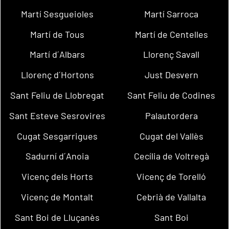
Martí Sesgueioles
Martí Sarroca
Martí de Tous
Martí de Centelles
Martí d´Albars
Llorenç Savall
Llorenç d´Hortons
Just Desvern
Sant Feliu de Llobregat
Sant Feliu de Codines
Sant Esteve Sesrovires
Palautordera
Cugat Sesgarrigues
Cugat del Vallès
Sadurní d´Anoia
Cecília de Voltregà
Vicenç dels Horts
Vicenç de Torelló
Vicenç de Montalt
Cebrià de Vallalta
Sant Boi de Lluçanès
Sant Boi