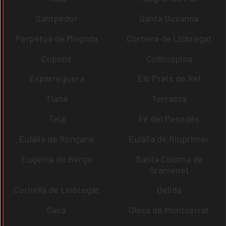
Santpedor
Santa Susanna
Perpètua de Mogoda
Corbera de Llobregat
Copons
Collsuspina
Esparreguera
Els Prats de Rei
Tiana
Terrassa
Teià
Fe del Penedès
Eulàlia de Ronçana
Eulàlia de Riuprimer
Eugènia de Berga
Santa Coloma de
Gramenet
Cornellà de Llobregat
Gelida
Gavà
Olesa de Montserrat