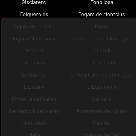
Gisclareny
Fonollosa
Folgueroles
Fogars de Montclús
Fogars de la Selva
Fígols
Figaró-Montmany
Esplugues de Llobregat
Gironella
El Brull
La Llacuna
La Granada
La Garriga
L´Hospitalet de Llobregat
L´Estany
L´Espunyola
l´Ametlla del Vallès
Cervelló
Cerdanyola del Vallès
Montornès del Vallès
Montmeló
Manlleu
Malla
Malgrat de Mar