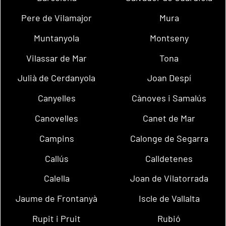
Pere de Vilamajor
Mura
Muntanyola
Montseny
Vilassar de Mar
Tona
Julià de Cerdanyola
Joan Despí
Canyelles
Cànoves i Samalús
Canovelles
Canet de Mar
Campins
Calonge de Segarra
Callús
Calldetenes
Calella
Joan de Vilatorrada
Jaume de Frontanyà
Iscle de Vallalta
Rupit i Pruit
Rubió