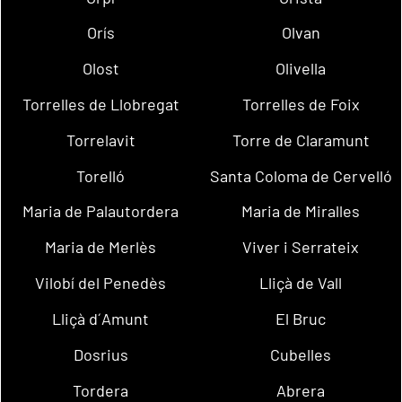
Orís
Olvan
Olost
Olivella
Torrelles de Llobregat
Torrelles de Foix
Torrelavit
Torre de Claramunt
Torelló
Santa Coloma de Cervelló
Maria de Palautordera
Maria de Miralles
Maria de Merlès
Viver i Serrateix
Vilobí del Penedès
Lliçà de Vall
Lliçà d´Amunt
El Bruc
Dosrius
Cubelles
Tordera
Abrera