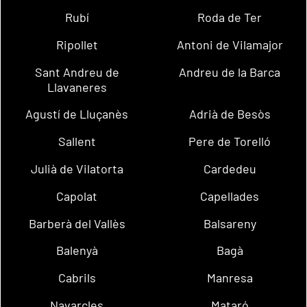
Rubí
Roda de Ter
Ripollet
Antoni de Vilamajor
Sant Andreu de
Andreu de la Barca
Llavaneres
Agustí de Lluçanès
Adrià de Besòs
Sallent
Pere de Torelló
Julià de Vilatorta
Cardedeu
Capolat
Capellades
Barberà del Vallès
Balsareny
Balenyà
Bagà
Cabrils
Manresa
Navarcles
Mataró