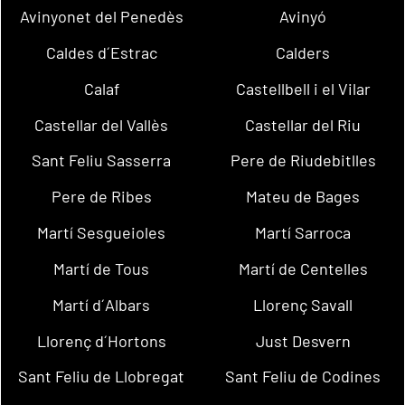
Avinyonet del Penedès
Avinyó
Caldes d´Estrac
Calders
Calaf
Castellbell i el Vilar
Castellar del Vallès
Castellar del Riu
Sant Feliu Sasserra
Pere de Riudebitlles
Pere de Ribes
Mateu de Bages
Martí Sesgueioles
Martí Sarroca
Martí de Tous
Martí de Centelles
Martí d´Albars
Llorenç Savall
Llorenç d´Hortons
Just Desvern
Sant Feliu de Llobregat
Sant Feliu de Codines