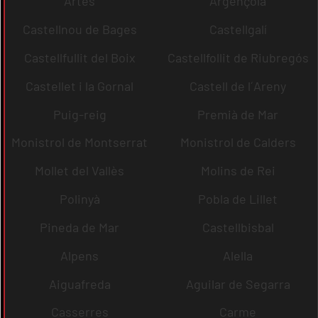
Artés
Argençola
Castellnou de Bages
Castellgalí
Castellfullit del Boix
Castellfollit de Riubregós
Castellet i la Gornal
Castell de l´Areny
Puig-reig
Premià de Mar
Monistrol de Montserrat
Monistrol de Calders
Mollet del Vallès
Molins de Rei
Polinyà
Pobla de Lillet
Pineda de Mar
Castellbisbal
Alpens
Alella
Aiguafreda
Aguilar de Segarra
Casserres
Carme