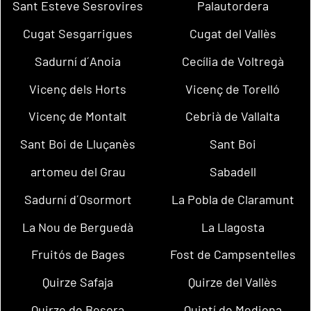
Sant Esteve Sesrovires
Palautordera
Cugat Sesgarrigues
Cugat del Vallès
Sadurní d´Anoia
Cecília de Voltregà
Vicenç dels Horts
Vicenç de Torelló
Vicenç de Montalt
Cebrià de Vallalta
Sant Boi de Lluçanès
Sant Boi
artomeu del Grau
Sabadell
Sadurní d´Osormort
La Pobla de Claramunt
La Nou de Berguedà
La Llagosta
Fruitós de Bages
Fost de Campsentelles
Quirze Safaja
Quirze del Vallès
Quirze de Besora
Quintí de Mediona