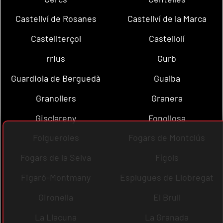
Castellví de Rosanes
Castellví de la Marca
Castellterçol
Castellolí
rrius
Gurb
Guardiola de Berguedà
Gualba
Granollers
Granera
Gisclareny
Fonollosa
Folgueroles
Fogars de Montclús
Fogars de la Selva
Fígols
Figaró-Montmany
Esplugues de Llobregat
Gironella
El Brull
La Llacuna
La Granada