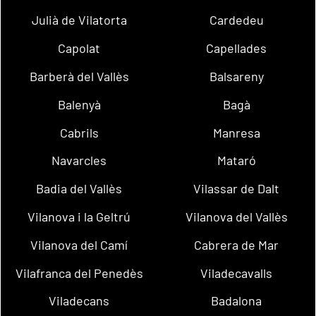
Julià de Vilatorta
Cardedeu
Capolat
Capellades
Barberà del Vallès
Balsareny
Balenyà
Bagà
Cabrils
Manresa
Navarcles
Mataró
Badia del Vallès
Vilassar de Dalt
Vilanova i la Geltrú
Vilanova del Vallès
Vilanova del Camí
Cabrera de Mar
Vilafranca del Penedès
Viladecavalls
Viladecans
Badalona