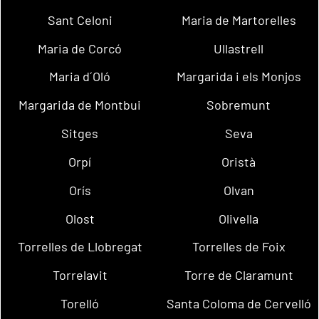
Sant Celoni
Maria de Martorelles
Maria de Corcó
Ullastrell
Maria d´Oló
Margarida i els Monjos
Margarida de Montbui
Sobremunt
Sitges
Seva
Orpí
Oristà
Orís
Olvan
Olost
Olivella
Torrelles de Llobregat
Torrelles de Foix
Torrelavit
Torre de Claramunt
Torelló
Santa Coloma de Cervelló