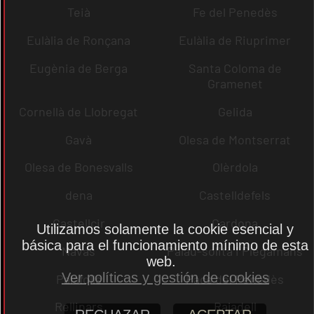
Teià
Fe del Penedès
Eulàlia de Ronçana
Eulàlia de Riuprimer
Eugènia de Berga
Santa Coloma de
Gramenet
Cornellà de Llobregat
Gelida
Gavà
Olesa de Montserrat
Olesa de Bonesvalls
Olèrdola
dena
Castelldefels
Castellcir
Cardona
Utilizamos solamente la cookie esencial y
básica para el funcionamiento mínimo de esta
Navas
Palau-solità i Plegamans
web.
Ver políticas y gestión de cookies
Palafolls
Pacs del Penedès
Rellinars
Rajadell