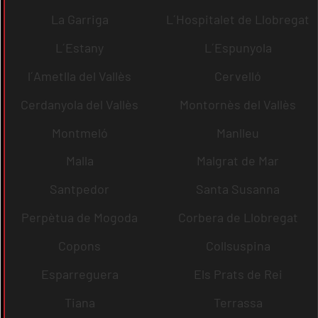
La Garriga
L´Hospitalet de Llobregat
L´Estany
L´Espunyola
l´Ametlla del Vallès
Cervelló
Cerdanyola del Vallès
Montornès del Vallès
Montmeló
Manlleu
Malla
Malgrat de Mar
Santpedor
Santa Susanna
Perpètua de Mogoda
Corbera de Llobregat
Copons
Collsuspina
Esparreguera
Els Prats de Rei
Tiana
Terrassa