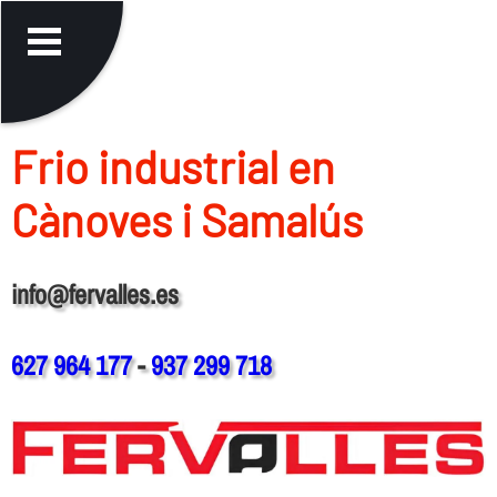
Frio industrial en
Cànoves i Samalús
info@fervalles.es
627 964 177
-
937 299 718