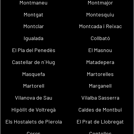
Montmaneu
Montmajor
Montgat
Montesquiu
Montclar
Montcada i Reixac
Igualada
Collbató
El Pla del Penedès
El Masnou
Castellar de n´Hug
Matadepera
Masquefa
Martorelles
Martorell
Marganell
Vilanova de Sau
Vilalba Sasserra
Hipòlit de Voltregà
Caldes de Montbui
Els Hostalets de Pierola
El Prat de Llobregat
Cercs
Centelles