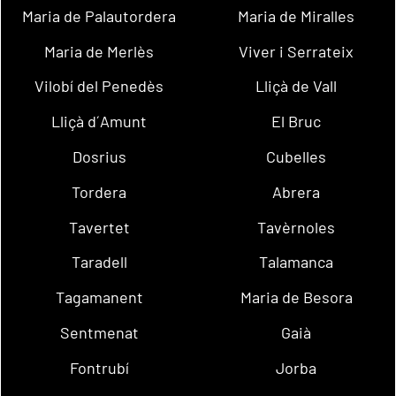
Maria de Palautordera
Maria de Miralles
Maria de Merlès
Viver i Serrateix
Vilobí del Penedès
Lliçà de Vall
Lliçà d´Amunt
El Bruc
Dosrius
Cubelles
Tordera
Abrera
Tavertet
Tavèrnoles
Taradell
Talamanca
Tagamanent
Maria de Besora
Sentmenat
Gaià
Fontrubí
Jorba