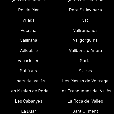
Pol de Mar
Pere Sallavinera
Vilada
Vic
Veciana
Vallromanes
Vallirana
Vallgorguina
Vallcebre
Vallbona d´Anoia
Vacarisses
Súria
Subirats
Saldes
Llinars del Vallès
Les Masíes de Voltregà
Les Masies de Roda
Les Franqueses del Vallès
Les Cabanyes
La Roca del Vallès
La Quar
Sant Climent