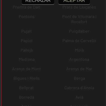
RECHAZAR
ACEPTAR
Premià de Dalt
Prats de Lluçanès
Pontons
Pont de Vilomara i
Rocafort
Pujalt
Puigdàlber
Papiol
Palma de Cervelló
Pallejà
Moià
Mediona
Argentona
Arenys de Munt
Arenys de Mar
Bigues i Riells
Berga
Bellprat
Cabrera d´Anoia
Borredà
Avià