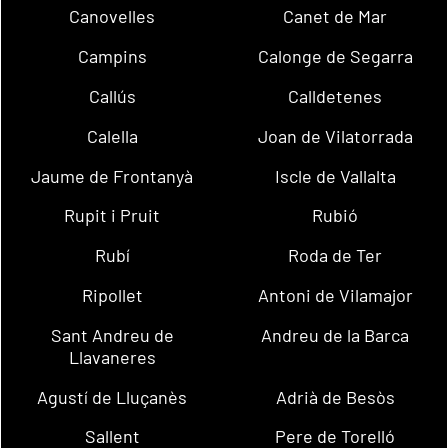
Canovelles
Canet de Mar
Campins
Calonge de Segarra
Callús
Calldetenes
Calella
Joan de Vilatorrada
Jaume de Frontanyà
Iscle de Vallalta
Rupit i Pruit
Rubió
Rubí
Roda de Ter
Ripollet
Antoni de Vilamajor
Sant Andreu de
Andreu de la Barca
Llavaneres
Agustí de Lluçanès
Adrià de Besòs
Sallent
Pere de Torelló