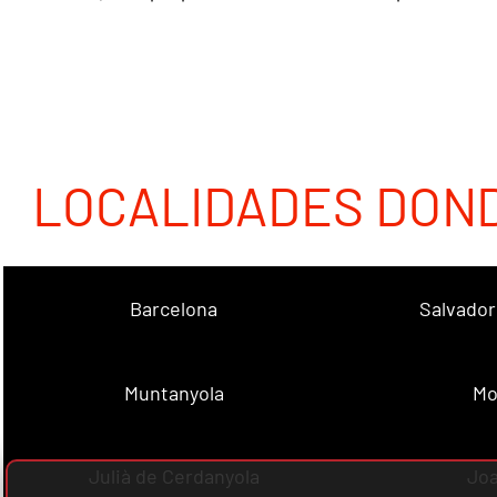
LOCALIDADES DON
Barcelona
Salvador
Muntanyola
Mo
Julià de Cerdanyola
Joa