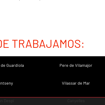
DE TRABAJAMOS:
 de Guardiola
Pere de Vilamajor
ntseny
Vilassar de Mar
n Despí
Canyelles