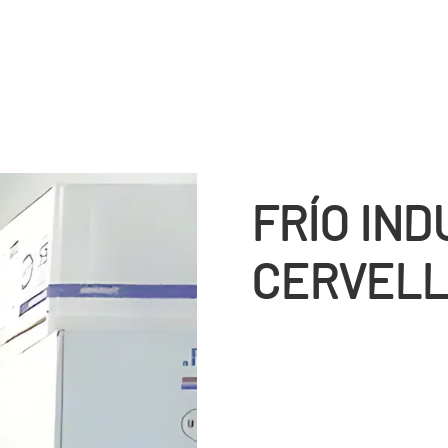
FRÍ­O IN
CERVEL