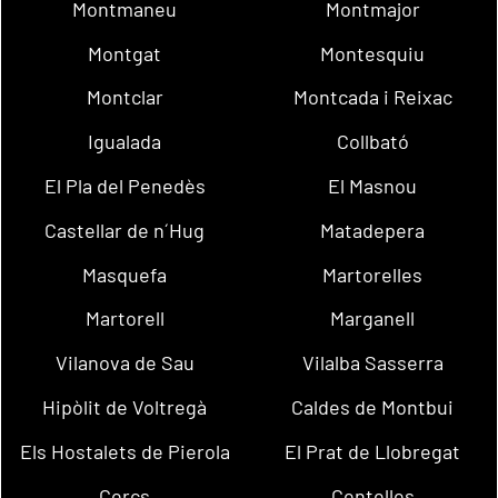
Montmaneu
Montmajor
Montgat
Montesquiu
Montclar
Montcada i Reixac
Igualada
Collbató
El Pla del Penedès
El Masnou
Castellar de n´Hug
Matadepera
Masquefa
Martorelles
Martorell
Marganell
Vilanova de Sau
Vilalba Sasserra
Hipòlit de Voltregà
Caldes de Montbui
Els Hostalets de Pierola
El Prat de Llobregat
Cercs
Centelles