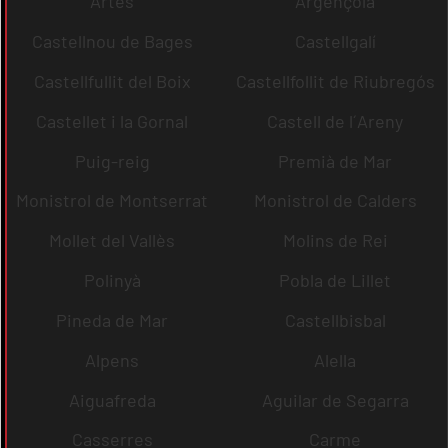
Artés
Argençola
Castellnou de Bages
Castellgalí
Castellfullit del Boix
Castellfollit de Riubregós
Castellet i la Gornal
Castell de l´Areny
Puig-reig
Premià de Mar
Monistrol de Montserrat
Monistrol de Calders
Mollet del Vallès
Molins de Rei
Polinyà
Pobla de Lillet
Pineda de Mar
Castellbisbal
Alpens
Alella
Aiguafreda
Aguilar de Segarra
Casserres
Carme