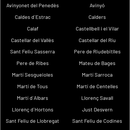
Avinyonet del Penedès
Avinyó
Caldes d´Estrac
Calders
Calaf
Castellbell i el Vilar
Castellar del Vallès
Castellar del Riu
Sant Feliu Sasserra
Pere de Riudebitlles
Pere de Ribes
Mateu de Bages
Martí Sesgueioles
Martí Sarroca
Martí de Tous
Martí de Centelles
Martí d´Albars
Llorenç Savall
Llorenç d´Hortons
Just Desvern
Sant Feliu de Llobregat
Sant Feliu de Codines