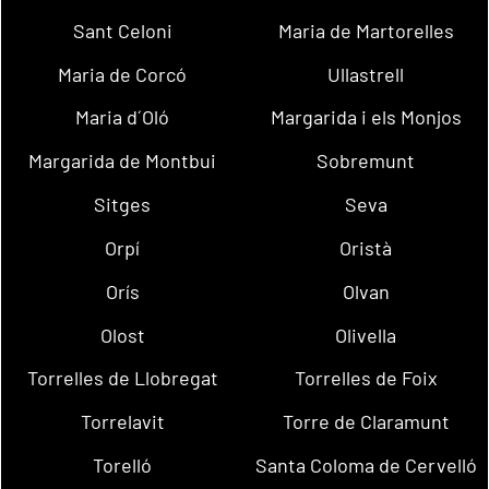
Sant Celoni
Maria de Martorelles
Maria de Corcó
Ullastrell
Maria d´Oló
Margarida i els Monjos
Margarida de Montbui
Sobremunt
Sitges
Seva
Orpí
Oristà
Orís
Olvan
Olost
Olivella
Torrelles de Llobregat
Torrelles de Foix
Torrelavit
Torre de Claramunt
Torelló
Santa Coloma de Cervelló