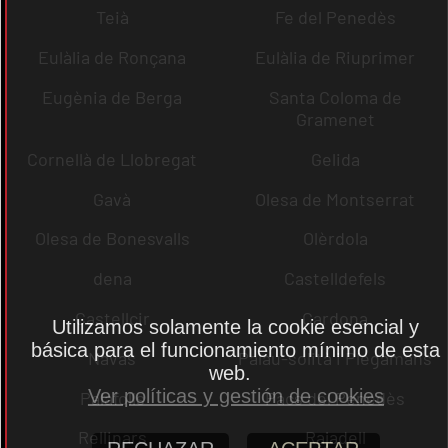
Teià
Fe del Penedès
Eulàlia de Ronçana
Eulàlia de Riuprimer
Eugènia de Berga
Santa Coloma de
Gramenet
Cornellà de Llobregat
Gelida
Gavà
Olesa de Montserrat
Olesa de Bonesvalls
Olèrdola
dena
Castelldefels
Castellcir
Cardona
Utilizamos solamente la cookie esencial y
básica para el funcionamiento mínimo de esta
Navas
Palau-solità i Plegamans
web.
Ver políticas y gestión de cookies
Palafolls
Pacs del Penedès
Rellinars
Rajadell