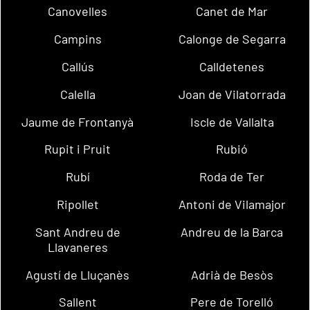
Canovelles
Canet de Mar
Campins
Calonge de Segarra
Callús
Calldetenes
Calella
Joan de Vilatorrada
Jaume de Frontanyà
Iscle de Vallalta
Rupit i Pruit
Rubió
Rubí
Roda de Ter
Ripollet
Antoni de Vilamajor
Sant Andreu de
Andreu de la Barca
Llavaneres
Agustí de Lluçanès
Adrià de Besòs
Sallent
Pere de Torelló