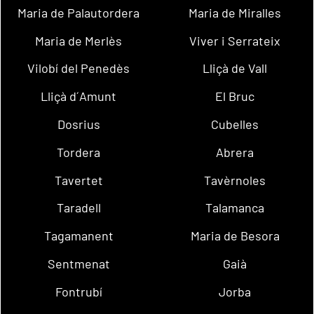
Maria de Palautordera
Maria de Miralles
Maria de Merlès
Viver i Serrateix
Vilobí del Penedès
Lliçà de Vall
Lliçà d´Amunt
El Bruc
Dosrius
Cubelles
Tordera
Abrera
Tavertet
Tavèrnoles
Taradell
Talamanca
Tagamanent
Maria de Besora
Sentmenat
Gaià
Fontrubí
Jorba