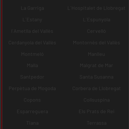
La Garriga
L´Hospitalet de Llobregat
L´Estany
L´Espunyola
l´Ametlla del Vallès
Cervelló
Cerdanyola del Vallès
Montornès del Vallès
Montmeló
Manlleu
Malla
Malgrat de Mar
Santpedor
Santa Susanna
Perpètua de Mogoda
Corbera de Llobregat
Copons
Collsuspina
Esparreguera
Els Prats de Rei
Tiana
Terrassa