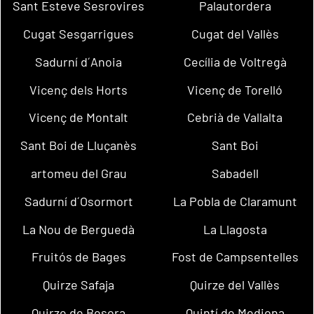
Sant Esteve Sesrovires
Palautordera
Cugat Sesgarrigues
Cugat del Vallès
Sadurní d´Anoia
Cecília de Voltregà
Vicenç dels Horts
Vicenç de Torelló
Vicenç de Montalt
Cebrià de Vallalta
Sant Boi de Lluçanès
Sant Boi
artomeu del Grau
Sabadell
Sadurní d´Osormort
La Pobla de Claramunt
La Nou de Berguedà
La Llagosta
Fruitós de Bages
Fost de Campsentelles
Quirze Safaja
Quirze del Vallès
Quirze de Besora
Quintí de Mediona