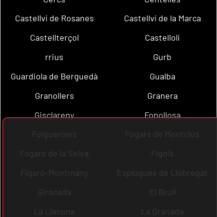
Castellví de Rosanes
Castellví de la Marca
Castellterçol
Castellolí
rrius
Gurb
Guardiola de Berguedà
Gualba
Granollers
Granera
Gisclareny
Fonollosa
Folgueroles
Fogars de Montclús
Fogars de la Selva
Fígols
Figaró-Montmany
Esplugues de Llobregat
Gironella
El Brull
La Llacuna
La Granada