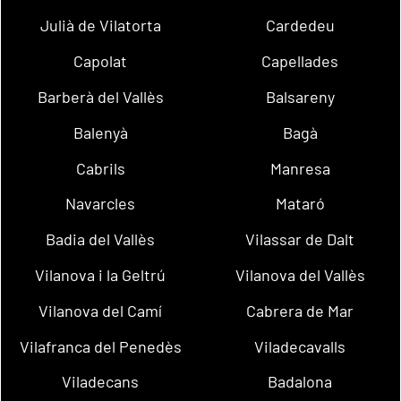
Julià de Vilatorta
Cardedeu
Capolat
Capellades
Barberà del Vallès
Balsareny
Balenyà
Bagà
Cabrils
Manresa
Navarcles
Mataró
Badia del Vallès
Vilassar de Dalt
Vilanova i la Geltrú
Vilanova del Vallès
Vilanova del Camí
Cabrera de Mar
Vilafranca del Penedès
Viladecavalls
Viladecans
Badalona