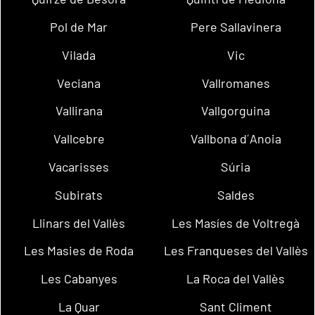
Pol de Mar
Pere Sallavinera
Vilada
Vic
Veciana
Vallromanes
Vallirana
Vallgorguina
Vallcebre
Vallbona d´Anoia
Vacarisses
Súria
Subirats
Saldes
Llinars del Vallès
Les Masíes de Voltregà
Les Masies de Roda
Les Franqueses del Vallès
Les Cabanyes
La Roca del Vallès
La Quar
Sant Climent