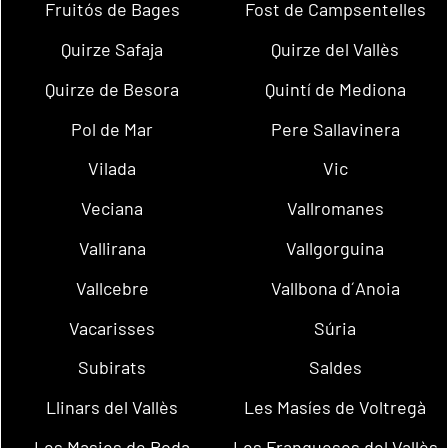
Fruitós de Bages
Fost de Campsentelles
Quirze Safaja
Quirze del Vallès
Quirze de Besora
Quintí de Mediona
Pol de Mar
Pere Sallavinera
Vilada
Vic
Veciana
Vallromanes
Vallirana
Vallgorguina
Vallcebre
Vallbona d´Anoia
Vacarisses
Súria
Subirats
Saldes
Llinars del Vallès
Les Masíes de Voltregà
Les Masies de Roda
Les Franqueses del Vallès