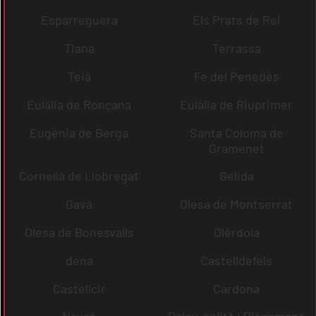
Esparreguera
Els Prats de Rei
Tiana
Terrassa
Teià
Fe del Penedès
Eulàlia de Ronçana
Eulàlia de Riuprimer
Eugènia de Berga
Santa Coloma de
Gramenet
Cornellà de Llobregat
Gelida
Gavà
Olesa de Montserrat
Olesa de Bonesvalls
Olèrdola
dena
Castelldefels
Castellcir
Cardona