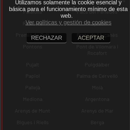
Navas
Palau-solità i Plegamans
Utilizamos solamente la cookie esencial y
básica para el funcionamiento mínimo de esta
Palafolls
Pacs del Penedès
web.
Ver políticas y gestión de cookies
Rellinars
Rajadell
Premià de Dalt
Prats de Lluçanès
RECHAZAR
ACEPTAR
Pontons
Pont de Vilomara i
Rocafort
Pujalt
Puigdàlber
Papiol
Palma de Cervelló
Pallejà
Moià
Mediona
Argentona
Arenys de Munt
Arenys de Mar
Bigues i Riells
Berga