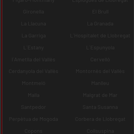
Gironella
El Brull
La Llacuna
La Granada
La Garriga
L´Hospitalet de Llobregat
L´Estany
L´Espunyola
l´Ametlla del Vallès
Cervelló
Cerdanyola del Vallès
Montornès del Vallès
Montmeló
Manlleu
Malla
Malgrat de Mar
Santpedor
Santa Susanna
Perpètua de Mogoda
Corbera de Llobregat
Copons
Collsuspina