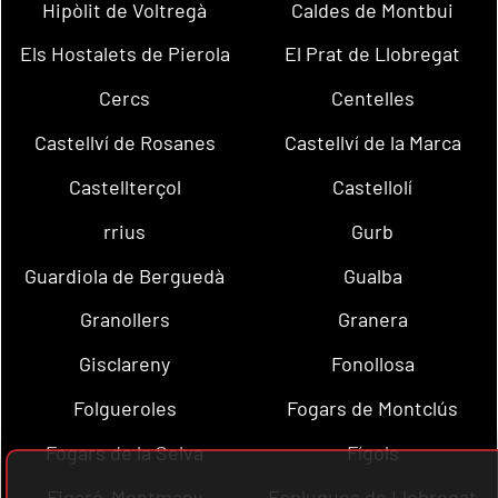
Hipòlit de Voltregà
Caldes de Montbui
Els Hostalets de Pierola
El Prat de Llobregat
Cercs
Centelles
Castellví de Rosanes
Castellví de la Marca
Castellterçol
Castellolí
rrius
Gurb
Guardiola de Berguedà
Gualba
Granollers
Granera
Gisclareny
Fonollosa
Folgueroles
Fogars de Montclús
Fogars de la Selva
Fígols
Figaró-Montmany
Esplugues de Llobregat