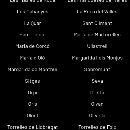
Les Cabanyes
La Roca del Vallès
La Quar
Sant Climent
Sant Celoni
Maria de Martorelles
Maria de Corcó
Ullastrell
Maria d´Oló
Margarida i els Monjos
Margarida de Montbui
Sobremunt
Sitges
Seva
Orpí
Oristà
Orís
Olvan
Olost
Olivella
Torrelles de Llobregat
Torrelles de Foix