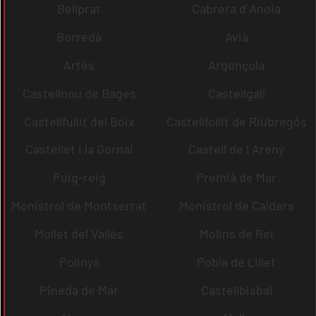
Bellprat
Cabrera d´Anoia
Borredà
Avià
Artés
Argençola
Castellnou de Bages
Castellgalí
Castellfullit del Boix
Castellfollit de Riubregós
Castellet i la Gornal
Castell de l´Areny
Puig-reig
Premià de Mar
Monistrol de Montserrat
Monistrol de Calders
Mollet del Vallès
Molins de Rei
Polinyà
Pobla de Lillet
Pineda de Mar
Castellbisbal