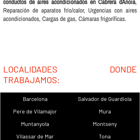
conductos de aires acondicionados en Cabrera d´Anoia
,
Reparación de aparatos frí­o/calor, Urgencias con aires
acondicionados, Cargas de gas, Cámaras frigorí­ficas.
LOCALIDADES DONDE
TRABAJAMOS:
Barcelona
Salvador de Guardiola
Pere de Vilamajor
Mura
Muntanyola
Montseny
Vilassar de Mar
Tona