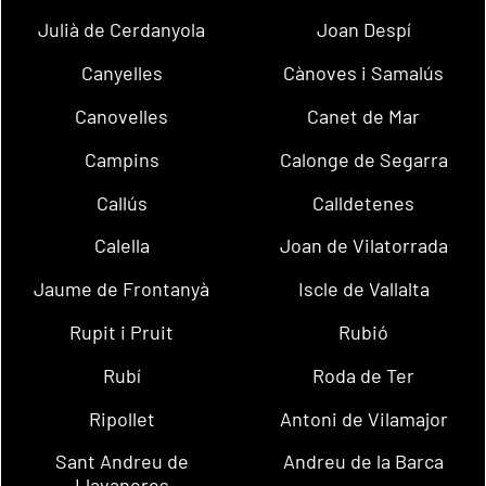
Julià de Cerdanyola
Joan Despí
Canyelles
Cànoves i Samalús
Canovelles
Canet de Mar
Campins
Calonge de Segarra
Callús
Calldetenes
Calella
Joan de Vilatorrada
Jaume de Frontanyà
Iscle de Vallalta
Rupit i Pruit
Rubió
Rubí
Roda de Ter
Ripollet
Antoni de Vilamajor
Sant Andreu de
Andreu de la Barca
Llavaneres