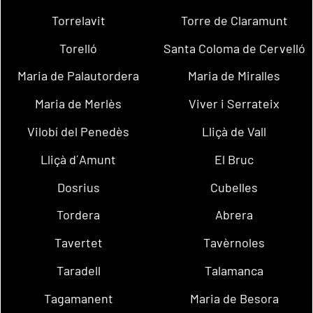
Torrelavit
Torre de Claramunt
Torelló
Santa Coloma de Cervelló
Maria de Palautordera
Maria de Miralles
Maria de Merlès
Viver i Serrateix
Vilobí del Penedès
Lliçà de Vall
Lliçà d´Amunt
El Bruc
Dosrius
Cubelles
Tordera
Abrera
Tavertet
Tavèrnoles
Taradell
Talamanca
Tagamanent
Maria de Besora