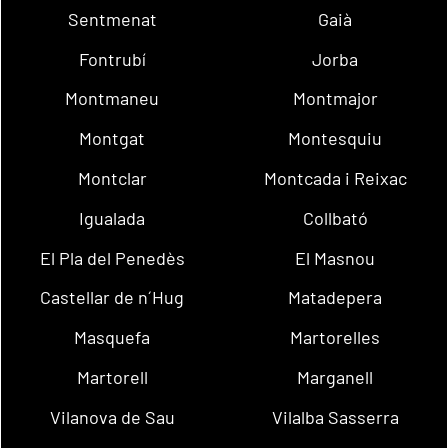
Sentmenat
Gaià
Fontrubí
Jorba
Montmaneu
Montmajor
Montgat
Montesquiu
Montclar
Montcada i Reixac
Igualada
Collbató
El Pla del Penedès
El Masnou
Castellar de n´Hug
Matadepera
Masquefa
Martorelles
Martorell
Marganell
Vilanova de Sau
Vilalba Sasserra