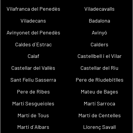
Vilafranca del Penedès
Viladecavalls
Viladecans
Badalona
Avinyonet del Penedès
Avinyó
Caldes d´Estrac
Calders
Calaf
Castellbell i el Vilar
Castellar del Vallès
Castellar del Riu
Sant Feliu Sasserra
Pere de Riudebitlles
Pere de Ribes
Mateu de Bages
Martí Sesgueioles
Martí Sarroca
Martí de Tous
Martí de Centelles
Martí d´Albars
Llorenç Savall