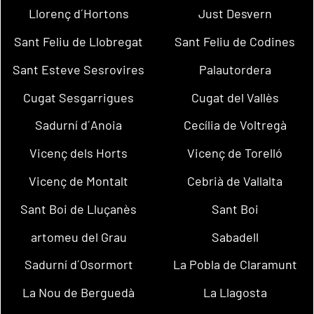
Llorenç d´Hortons
Just Desvern
Sant Feliu de Llobregat
Sant Feliu de Codines
Sant Esteve Sesrovires
Palautordera
Cugat Sesgarrigues
Cugat del Vallès
Sadurní d´Anoia
Cecília de Voltregà
Vicenç dels Horts
Vicenç de Torelló
Vicenç de Montalt
Cebrià de Vallalta
Sant Boi de Lluçanès
Sant Boi
artomeu del Grau
Sabadell
Sadurní d´Osormort
La Pobla de Claramunt
La Nou de Berguedà
La Llagosta