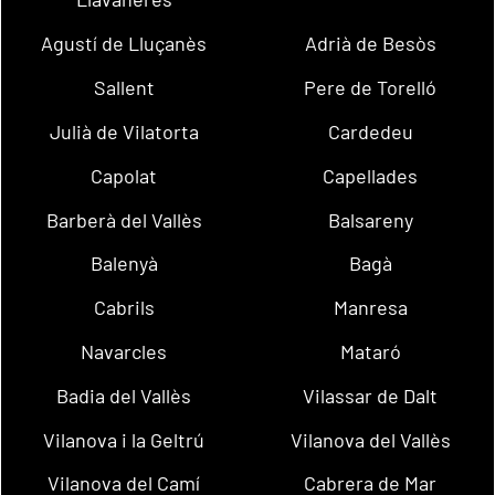
Agustí de Lluçanès
Adrià de Besòs
Sallent
Pere de Torelló
Julià de Vilatorta
Cardedeu
Capolat
Capellades
Barberà del Vallès
Balsareny
Balenyà
Bagà
Cabrils
Manresa
Navarcles
Mataró
Badia del Vallès
Vilassar de Dalt
Vilanova i la Geltrú
Vilanova del Vallès
Vilanova del Camí
Cabrera de Mar