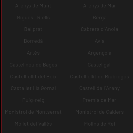
Arenys de Munt
Arenys de Mar
Bigues i Riells
Berga
Bellprat
Cabrera d´Anoia
Borredà
Avià
Artés
Argençola
Castellnou de Bages
Castellgalí
Castellfullit del Boix
Castellfollit de Riubregós
Castellet i la Gornal
Castell de l´Areny
Puig-reig
Premià de Mar
Monistrol de Montserrat
Monistrol de Calders
Mollet del Vallès
Molins de Rei