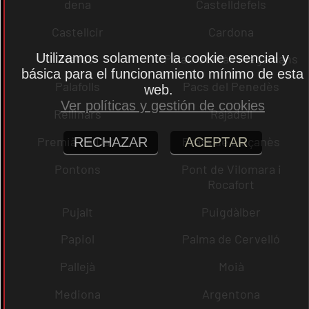
dena
Castelldefels
Castellcir
Cardona
Utilizamos solamente la cookie esencial y
Navas
Palau-solità i Plegamans
básica para el funcionamiento mínimo de esta
Palafolls
Pacs del Penedès
web.
Ver políticas y gestión de cookies
Rellinars
Rajadell
Premià de Dalt
Prats de Lluçanès
RECHAZAR
ACEPTAR
Pontons
Pont de Vilomara i
Rocafort
Pujalt
Puigdàlber
Papiol
Palma de Cervelló
Pallejà
Moià
Mediona
Argentona