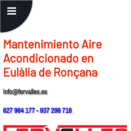
Mantenimiento Aire
Acondicionado en
Eulàlia de Ronçana
info@fervalles.es
627 964 177
-
937 299 718