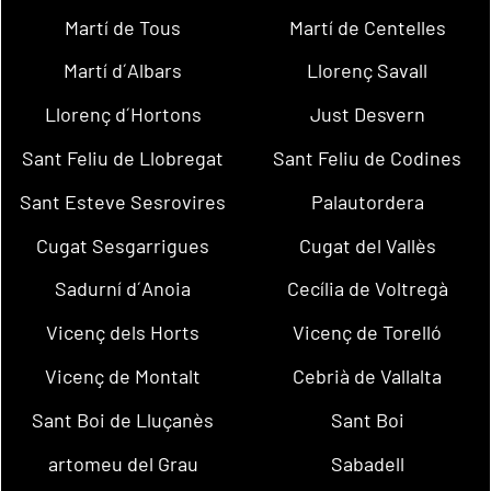
Martí de Tous
Martí de Centelles
Martí d´Albars
Llorenç Savall
Llorenç d´Hortons
Just Desvern
Sant Feliu de Llobregat
Sant Feliu de Codines
Sant Esteve Sesrovires
Palautordera
Cugat Sesgarrigues
Cugat del Vallès
Sadurní d´Anoia
Cecília de Voltregà
Vicenç dels Horts
Vicenç de Torelló
Vicenç de Montalt
Cebrià de Vallalta
Sant Boi de Lluçanès
Sant Boi
artomeu del Grau
Sabadell