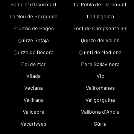
Sadurní d´Osormort
La Pobla de Claramunt
La Nou de Berguedà
La Llagosta
Fruitós de Bages
Fost de Campsentelles
Quirze Safaja
Quirze del Vallès
Quirze de Besora
Quintí de Mediona
Pol de Mar
Pere Sallavinera
Vilada
Vic
Veciana
Vallromanes
Vallirana
Vallgorguina
Vallcebre
Vallbona d´Anoia
Vacarisses
Súria