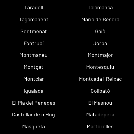
Taradell
Talamanca
Tagamanent
Maria de Besora
Sentmenat
Gaià
Fontrubí
Jorba
Montmaneu
Montmajor
Montgat
Montesquiu
Montclar
Montcada i Reixac
Igualada
Collbató
El Pla del Penedès
El Masnou
Castellar de n´Hug
Matadepera
Masquefa
Martorelles