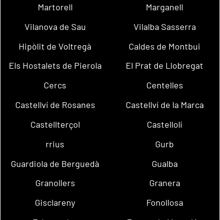
Martorell
Marganell
Vilanova de Sau
Vilalba Sasserra
Hipòlit de Voltregà
Caldes de Montbui
Els Hostalets de Pierola
El Prat de Llobregat
Cercs
Centelles
Castellví de Rosanes
Castellví de la Marca
Castellterçol
Castellolí
rrius
Gurb
Guardiola de Berguedà
Gualba
Granollers
Granera
Gisclareny
Fonollosa