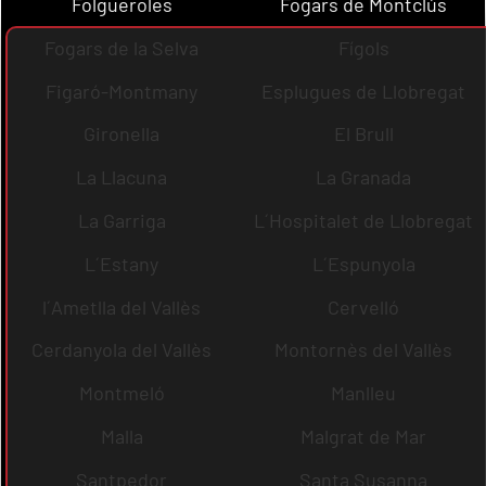
Folgueroles
Fogars de Montclús
Fogars de la Selva
Fígols
Figaró-Montmany
Esplugues de Llobregat
Gironella
El Brull
La Llacuna
La Granada
La Garriga
L´Hospitalet de Llobregat
L´Estany
L´Espunyola
l´Ametlla del Vallès
Cervelló
Cerdanyola del Vallès
Montornès del Vallès
Montmeló
Manlleu
Malla
Malgrat de Mar
Santpedor
Santa Susanna