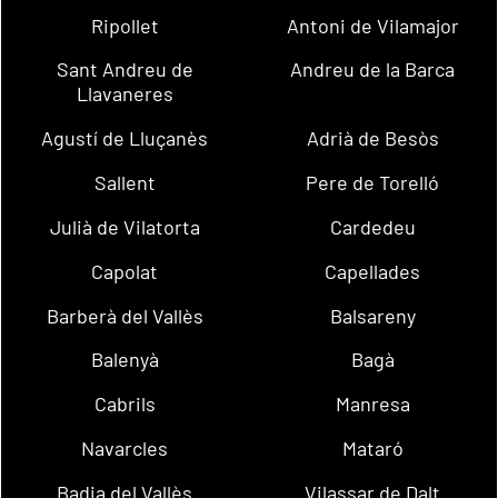
Ripollet
Antoni de Vilamajor
Sant Andreu de
Andreu de la Barca
Llavaneres
Agustí de Lluçanès
Adrià de Besòs
Sallent
Pere de Torelló
Julià de Vilatorta
Cardedeu
Capolat
Capellades
Barberà del Vallès
Balsareny
Balenyà
Bagà
Cabrils
Manresa
Navarcles
Mataró
Badia del Vallès
Vilassar de Dalt