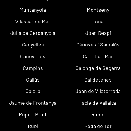
Muntanyola
Montseny
Vilassar de Mar
Tona
Julià de Cerdanyola
Joan Despí
Canyelles
Cànoves i Samalús
Canovelles
Canet de Mar
Campins
Calonge de Segarra
Callús
Calldetenes
Calella
Joan de Vilatorrada
Jaume de Frontanyà
Iscle de Vallalta
Rupit i Pruit
Rubió
Rubí
Roda de Ter