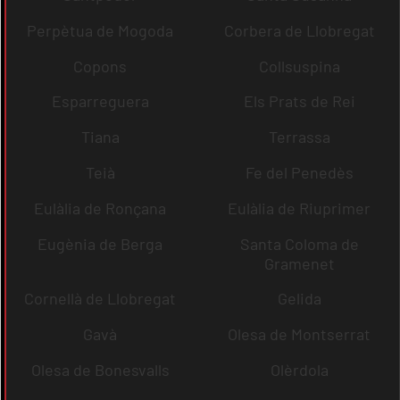
Perpètua de Mogoda
Corbera de Llobregat
Copons
Collsuspina
Esparreguera
Els Prats de Rei
Tiana
Terrassa
Teià
Fe del Penedès
Eulàlia de Ronçana
Eulàlia de Riuprimer
Eugènia de Berga
Santa Coloma de
Gramenet
Cornellà de Llobregat
Gelida
Gavà
Olesa de Montserrat
Olesa de Bonesvalls
Olèrdola