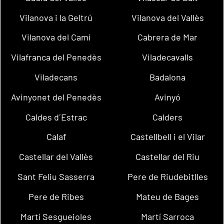
Vilanova i la Geltrú
Vilanova del Vallès
Vilanova del Camí
Cabrera de Mar
Vilafranca del Penedès
Viladecavalls
Viladecans
Badalona
Avinyonet del Penedès
Avinyó
Caldes d´Estrac
Calders
Calaf
Castellbell i el Vilar
Castellar del Vallès
Castellar del Riu
Sant Feliu Sasserra
Pere de Riudebitlles
Pere de Ribes
Mateu de Bages
Martí Sesgueioles
Martí Sarroca