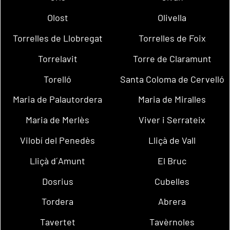
Olost
Olivella
Torrelles de Llobregat
Torrelles de Foix
Torrelavit
Torre de Claramunt
Torelló
Santa Coloma de Cervelló
Maria de Palautordera
Maria de Miralles
Maria de Merlès
Viver i Serrateix
Vilobí del Penedès
Lliçà de Vall
Lliçà d´Amunt
El Bruc
Dosrius
Cubelles
Tordera
Abrera
Tavertet
Tavèrnoles