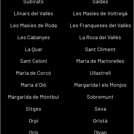
Subirats
Saldes
Llinars del Vallès
Les Masíes de Voltregà
Les Masies de Roda
Les Franqueses del Vallès
Les Cabanyes
La Roca del Vallès
La Quar
Sant Climent
Sant Celoni
Maria de Martorelles
Maria de Corcó
Ullastrell
Maria d´Oló
Margarida i els Monjos
Margarida de Montbui
Sobremunt
Sitges
Seva
Orpí
Oristà
Orís
Olvan