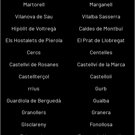
Martorell
Marganell
Vilanova de Sau
Vilalba Sasserra
Hipòlit de Voltregà
Caldes de Montbui
Els Hostalets de Pierola
El Prat de Llobregat
Cercs
Centelles
Castellví de Rosanes
Castellví de la Marca
Castellterçol
Castellolí
rrius
Gurb
Guardiola de Berguedà
Gualba
Granollers
Granera
Gisclareny
Fonollosa