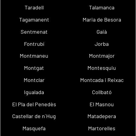
Taradell
Talamanca
Tagamanent
Maria de Besora
Sentmenat
Gaià
Fontrubí
Jorba
Montmaneu
Montmajor
Montgat
Montesquiu
Montclar
Montcada i Reixac
Igualada
Collbató
El Pla del Penedès
El Masnou
Castellar de n´Hug
Matadepera
Masquefa
Martorelles