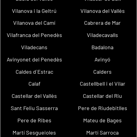
Vilanova i la Geltrú
Vilanova del Vallès
Vilanova del Camí
Cabrera de Mar
Vilafranca del Penedès
Viladecavalls
Viladecans
Badalona
Avinyonet del Penedès
Avinyó
Caldes d´Estrac
Calders
Calaf
Castellbell i el Vilar
Castellar del Vallès
Castellar del Riu
Sant Feliu Sasserra
Pere de Riudebitlles
Pere de Ribes
Mateu de Bages
Martí Sesgueioles
Martí Sarroca