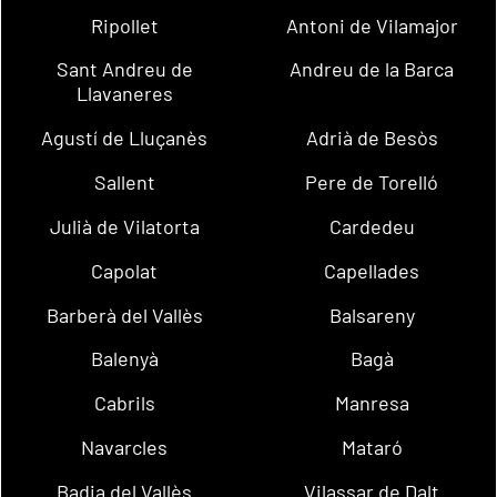
Ripollet
Antoni de Vilamajor
Sant Andreu de
Andreu de la Barca
Llavaneres
Agustí de Lluçanès
Adrià de Besòs
Sallent
Pere de Torelló
Julià de Vilatorta
Cardedeu
Capolat
Capellades
Barberà del Vallès
Balsareny
Balenyà
Bagà
Cabrils
Manresa
Navarcles
Mataró
Badia del Vallès
Vilassar de Dalt