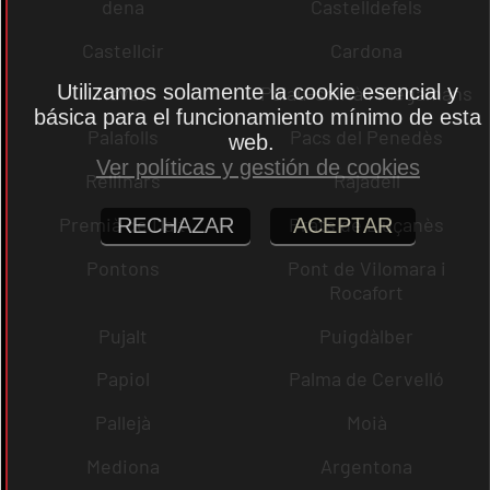
dena
Castelldefels
Castellcir
Cardona
Utilizamos solamente la cookie esencial y
Navas
Palau-solità i Plegamans
básica para el funcionamiento mínimo de esta
Palafolls
Pacs del Penedès
web.
Ver políticas y gestión de cookies
Rellinars
Rajadell
Premià de Dalt
Prats de Lluçanès
RECHAZAR
ACEPTAR
Pontons
Pont de Vilomara i
Rocafort
Pujalt
Puigdàlber
Papiol
Palma de Cervelló
Pallejà
Moià
Mediona
Argentona