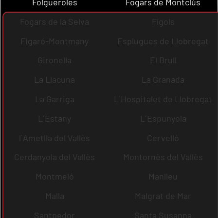
Folgueroles
Fogars de Montclús
Fogars de la Selva
Fígols
Figaró-Montmany
Esplugues de Llobregat
Gironella
El Brull
La Llacuna
La Granada
La Garriga
L´Hospitalet de Llobregat
L´Estany
L´Espunyola
l´Ametlla del Vallès
Cervelló
Cerdanyola del Vallès
Montornès del Vallès
Montmeló
Manlleu
Malla
Malgrat de Mar
Santpedor
Santa Susanna