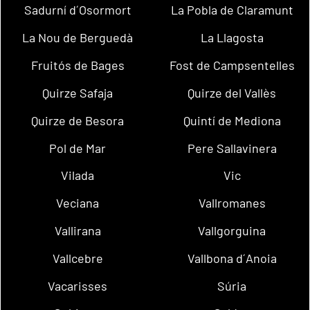
Sadurní d´Osormort
La Pobla de Claramunt
La Nou de Berguedà
La Llagosta
Fruitós de Bages
Fost de Campsentelles
Quirze Safaja
Quirze del Vallès
Quirze de Besora
Quintí de Mediona
Pol de Mar
Pere Sallavinera
Vilada
Vic
Veciana
Vallromanes
Vallirana
Vallgorguina
Vallcebre
Vallbona d´Anoia
Vacarisses
Súria