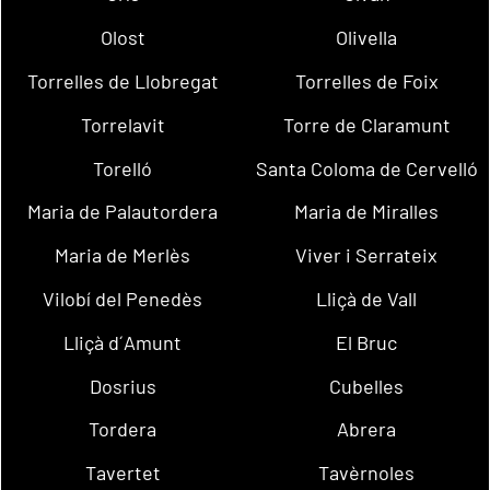
Olost
Olivella
Torrelles de Llobregat
Torrelles de Foix
Torrelavit
Torre de Claramunt
Torelló
Santa Coloma de Cervelló
Maria de Palautordera
Maria de Miralles
Maria de Merlès
Viver i Serrateix
Vilobí del Penedès
Lliçà de Vall
Lliçà d´Amunt
El Bruc
Dosrius
Cubelles
Tordera
Abrera
Tavertet
Tavèrnoles