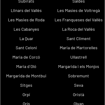
Subirats
Saldes
Llinars del Vallès
Les Masíes de Voltregà
Les Masies de Roda
Les Franqueses del Vallès
Les Cabanyes
La Roca del Vallès
La Quar
Sant Climent
Sant Celoni
Maria de Martorelles
Maria de Corcó
Ullastrell
Maria d´Oló
Margarida i els Monjos
Margarida de Montbui
Sobremunt
Sitges
Seva
Orpí
Oristà
Orís
Olvan