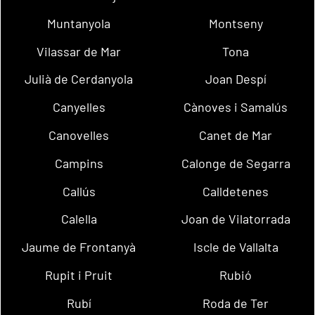
Muntanyola
Montseny
Vilassar de Mar
Tona
Julià de Cerdanyola
Joan Despí
Canyelles
Cànoves i Samalús
Canovelles
Canet de Mar
Campins
Calonge de Segarra
Callús
Calldetenes
Calella
Joan de Vilatorrada
Jaume de Frontanyà
Iscle de Vallalta
Rupit i Pruit
Rubió
Rubí
Roda de Ter