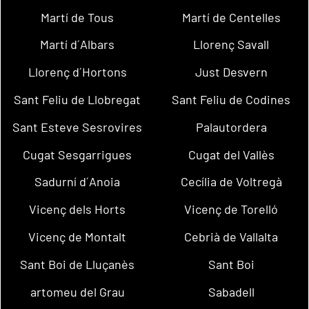
Martí de Tous
Martí de Centelles
Martí d´Albars
Llorenç Savall
Llorenç d´Hortons
Just Desvern
Sant Feliu de Llobregat
Sant Feliu de Codines
Sant Esteve Sesrovires
Palautordera
Cugat Sesgarrigues
Cugat del Vallès
Sadurní d´Anoia
Cecília de Voltregà
Vicenç dels Horts
Vicenç de Torelló
Vicenç de Montalt
Cebrià de Vallalta
Sant Boi de Lluçanès
Sant Boi
artomeu del Grau
Sabadell