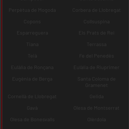
Perpètua de Mogoda
Corbera de Llobregat
Copons
Collsuspina
Esparreguera
Els Prats de Rei
Tiana
Terrassa
Teià
Fe del Penedès
Eulàlia de Ronçana
Eulàlia de Riuprimer
Eugènia de Berga
Santa Coloma de
Gramenet
Cornellà de Llobregat
Gelida
Gavà
Olesa de Montserrat
Olesa de Bonesvalls
Olèrdola