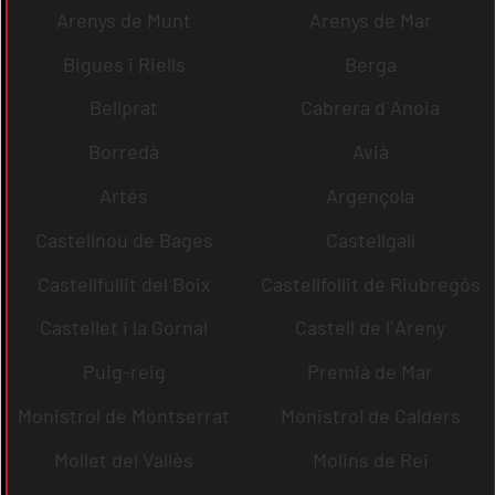
Arenys de Munt
Arenys de Mar
Bigues i Riells
Berga
Bellprat
Cabrera d´Anoia
Borredà
Avià
Artés
Argençola
Castellnou de Bages
Castellgalí
Castellfullit del Boix
Castellfollit de Riubregós
Castellet i la Gornal
Castell de l´Areny
Puig-reig
Premià de Mar
Monistrol de Montserrat
Monistrol de Calders
Mollet del Vallès
Molins de Rei