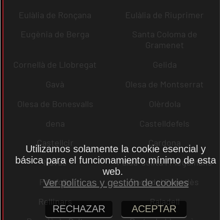
Eulàlia de Ronçana
Eulàlia de Riuprimer
Eugènia de Berga
Santa Coloma de
Gramenet
Cornellà de Llobregat
Gelida
Gavà
Olesa de Montserrat
Olesa de Bonesvalls
Olèrdola
dena
Castelldefels
Castellcir
Cardona
Utilizamos solamente la cookie esencial y
básica para el funcionamiento mínimo de esta
Navas
Palau-solità i Plegamans
web.
Palafolls
Pacs del Penedès
Ver políticas y gestión de cookies
Rellinars
Rajadell
RECHAZAR
ACEPTAR