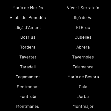
Maria de Merlès
Viver i Serrateix
Vilobí del Penedès
Lliçà de Vall
Lliçà d´Amunt
El Bruc
Dosrius
Cubelles
Tordera
Abrera
Tavertet
Tavèrnoles
Taradell
Talamanca
Tagamanent
Maria de Besora
Sentmenat
Gaià
Fontrubí
Jorba
Montmaneu
Montmajor