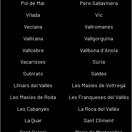
Pol de Mar
Pere Sallavinera
Vilada
Vic
Veciana
Vallromanes
Vallirana
Vallgorguina
Vallcebre
Vallbona d´Anoia
Vacarisses
Súria
Subirats
Saldes
Llinars del Vallès
Les Masíes de Voltregà
Les Masies de Roda
Les Franqueses del Vallès
Les Cabanyes
La Roca del Vallès
La Quar
Sant Climent