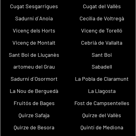
Cugat Sesgarrigues
Cugat del Vallès
Sadurní d´Anoia
Cecília de Voltregà
Vicenç dels Horts
Vicenç de Torelló
Vicenç de Montalt
Cebrià de Vallalta
Sant Boi de Lluçanès
Sant Boi
artomeu del Grau
Sabadell
Sadurní d´Osormort
La Pobla de Claramunt
La Nou de Berguedà
La Llagosta
Fruitós de Bages
Fost de Campsentelles
Quirze Safaja
Quirze del Vallès
Quirze de Besora
Quintí de Mediona