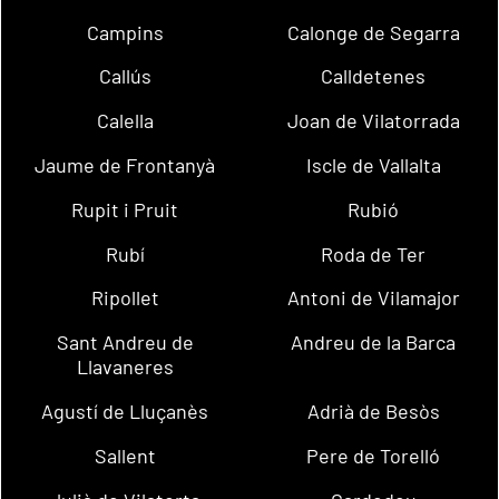
Campins
Calonge de Segarra
Callús
Calldetenes
Calella
Joan de Vilatorrada
Jaume de Frontanyà
Iscle de Vallalta
Rupit i Pruit
Rubió
Rubí
Roda de Ter
Ripollet
Antoni de Vilamajor
Sant Andreu de
Andreu de la Barca
Llavaneres
Agustí de Lluçanès
Adrià de Besòs
Sallent
Pere de Torelló