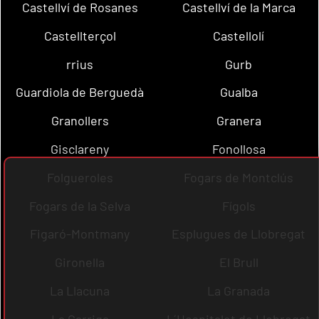
Castellví de Rosanes
Castellví de la Marca
Castellterçol
Castellolí
rrius
Gurb
Guardiola de Berguedà
Gualba
Granollers
Granera
Gisclareny
Fonollosa
Folgueroles
Fogars de Montclús
Fogars de la Selva
Fígols
Figaró-Montmany
Esplugues de Llobregat
Gironella
El Brull
La Llacuna
La Granada
La Garriga
L´Hospitalet de Llobregat