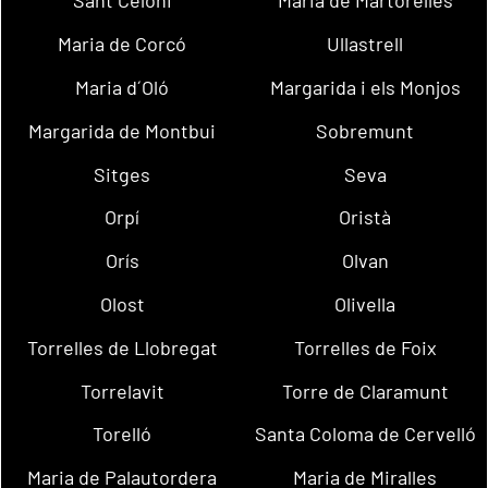
Sant Celoni
Maria de Martorelles
Maria de Corcó
Ullastrell
Maria d´Oló
Margarida i els Monjos
Margarida de Montbui
Sobremunt
Sitges
Seva
Orpí
Oristà
Orís
Olvan
Olost
Olivella
Torrelles de Llobregat
Torrelles de Foix
Torrelavit
Torre de Claramunt
Torelló
Santa Coloma de Cervelló
Maria de Palautordera
Maria de Miralles