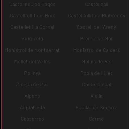
Castellnou de Bages
Castellgalí
Castellfullit del Boix
Castellfollit de Riubregós
Castellet i la Gornal
Castell de l´Areny
Puig-reig
Premià de Mar
Monistrol de Montserrat
Monistrol de Calders
Mollet del Vallès
Molins de Rei
Polinyà
Pobla de Lillet
Pineda de Mar
Castellbisbal
Alpens
Alella
Aiguafreda
Aguilar de Segarra
Casserres
Carme