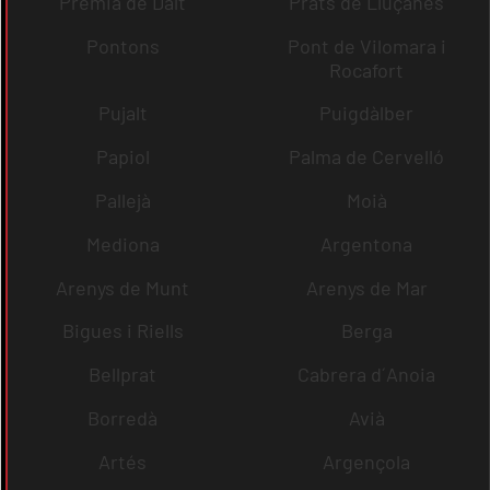
Premià de Dalt
Prats de Lluçanès
Pontons
Pont de Vilomara i
Rocafort
Pujalt
Puigdàlber
Papiol
Palma de Cervelló
Pallejà
Moià
Mediona
Argentona
Arenys de Munt
Arenys de Mar
Bigues i Riells
Berga
Bellprat
Cabrera d´Anoia
Borredà
Avià
Artés
Argençola