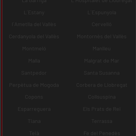
L´Estany
L´Espunyola
l´Ametlla del Vallès
Cervelló
Cerdanyola del Vallès
Montornès del Vallès
Montmeló
Manlleu
Malla
Malgrat de Mar
Santpedor
Santa Susanna
Perpètua de Mogoda
Corbera de Llobregat
Copons
Collsuspina
Esparreguera
Els Prats de Rei
Tiana
Terrassa
Teià
Fe del Penedès