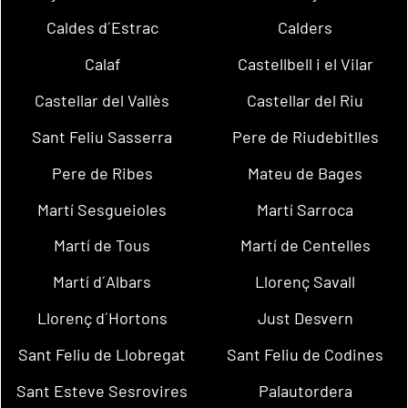
Caldes d´Estrac
Calders
Calaf
Castellbell i el Vilar
Castellar del Vallès
Castellar del Riu
Sant Feliu Sasserra
Pere de Riudebitlles
Pere de Ribes
Mateu de Bages
Martí Sesgueioles
Martí Sarroca
Martí de Tous
Martí de Centelles
Martí d´Albars
Llorenç Savall
Llorenç d´Hortons
Just Desvern
Sant Feliu de Llobregat
Sant Feliu de Codines
Sant Esteve Sesrovires
Palautordera