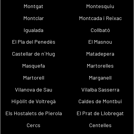
Montgat
Montesquiu
Montclar
Montcada i Reixac
Igualada
Collbató
El Pla del Penedès
El Masnou
Castellar de n´Hug
Matadepera
Masquefa
Martorelles
Martorell
Marganell
Vilanova de Sau
Vilalba Sasserra
Hipòlit de Voltregà
Caldes de Montbui
Els Hostalets de Pierola
El Prat de Llobregat
Cercs
Centelles