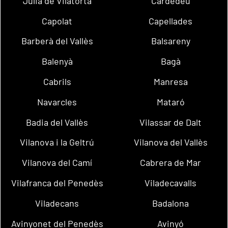
Julià de Vilatorta
Cardedeu
Capolat
Capellades
Barberà del Vallès
Balsareny
Balenyà
Bagà
Cabrils
Manresa
Navarcles
Mataró
Badia del Vallès
Vilassar de Dalt
Vilanova i la Geltrú
Vilanova del Vallès
Vilanova del Camí
Cabrera de Mar
Vilafranca del Penedès
Viladecavalls
Viladecans
Badalona
Avinyonet del Penedès
Avinyó