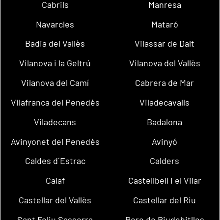
Cabrils
Manresa
Navarcles
Mataró
Badia del Vallès
Vilassar de Dalt
Vilanova i la Geltrú
Vilanova del Vallès
Vilanova del Camí
Cabrera de Mar
Vilafranca del Penedès
Viladecavalls
Viladecans
Badalona
Avinyonet del Penedès
Avinyó
Caldes d´Estrac
Calders
Calaf
Castellbell i el Vilar
Castellar del Vallès
Castellar del Riu
Sant Feliu Sasserra
Pere de Riudebitlles