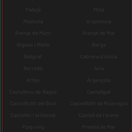
Pallejà
Moià
Mediona
Argentona
Arenys de Munt
Arenys de Mar
Bigues i Riells
Berga
Bellprat
Cabrera d´Anoia
Borredà
Avià
Artés
Argençola
Castellnou de Bages
Castellgalí
Castellfullit del Boix
Castellfollit de Riubregós
Castellet i la Gornal
Castell de l´Areny
Puig-reig
Premià de Mar