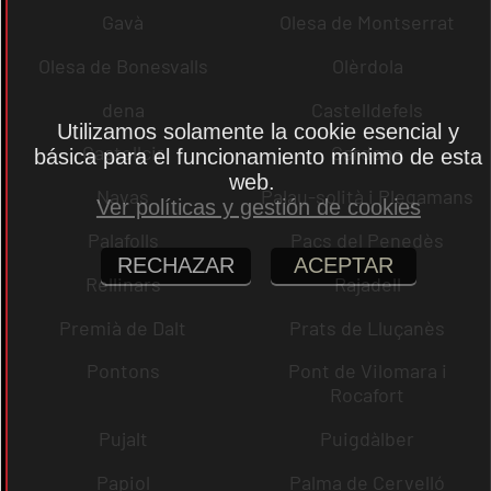
Gavà
Olesa de Montserrat
Olesa de Bonesvalls
Olèrdola
dena
Castelldefels
Utilizamos solamente la cookie esencial y
Castellcir
Cardona
básica para el funcionamiento mínimo de esta
web.
Navas
Palau-solità i Plegamans
Ver políticas y gestión de cookies
Palafolls
Pacs del Penedès
RECHAZAR
ACEPTAR
Rellinars
Rajadell
Premià de Dalt
Prats de Lluçanès
Pontons
Pont de Vilomara i
Rocafort
Pujalt
Puigdàlber
Papiol
Palma de Cervelló