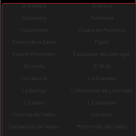
Granollers
Granera
Gisclareny
Fonollosa
Folgueroles
Fogars de Montclús
Fogars de la Selva
Fígols
Figaró-Montmany
Esplugues de Llobregat
Gironella
El Brull
La Llacuna
La Granada
La Garriga
L´Hospitalet de Llobregat
L´Estany
L´Espunyola
l´Ametlla del Vallès
Cervelló
Cerdanyola del Vallès
Montornès del Vallès