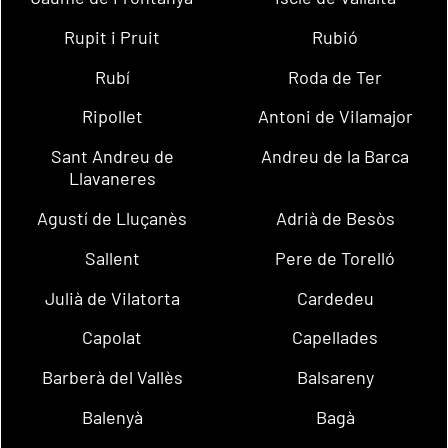
Rupit i Pruit
Rubió
Rubí
Roda de Ter
Ripollet
Antoni de Vilamajor
Sant Andreu de
Andreu de la Barca
Llavaneres
Agustí de Lluçanès
Adrià de Besòs
Sallent
Pere de Torelló
Julià de Vilatorta
Cardedeu
Capolat
Capellades
Barberà del Vallès
Balsareny
Balenyà
Bagà