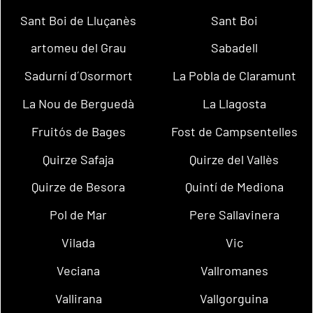
Sant Boi de Lluçanès
Sant Boi
artomeu del Grau
Sabadell
Sadurní d´Osormort
La Pobla de Claramunt
La Nou de Berguedà
La Llagosta
Fruitós de Bages
Fost de Campsentelles
Quirze Safaja
Quirze del Vallès
Quirze de Besora
Quintí de Mediona
Pol de Mar
Pere Sallavinera
Vilada
Vic
Veciana
Vallromanes
Vallirana
Vallgorguina