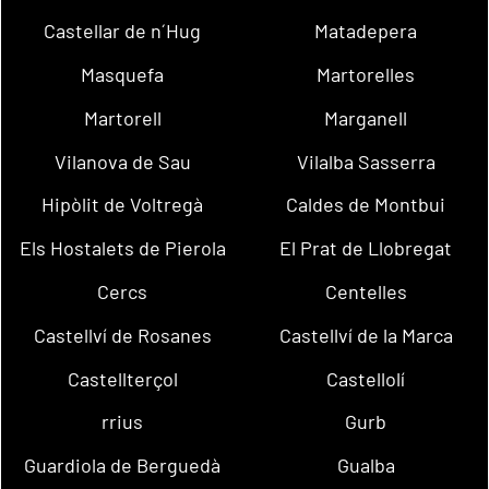
Castellar de n´Hug
Matadepera
Masquefa
Martorelles
Martorell
Marganell
Vilanova de Sau
Vilalba Sasserra
Hipòlit de Voltregà
Caldes de Montbui
Els Hostalets de Pierola
El Prat de Llobregat
Cercs
Centelles
Castellví de Rosanes
Castellví de la Marca
Castellterçol
Castellolí
rrius
Gurb
Guardiola de Berguedà
Gualba