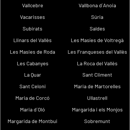
Vallcebre
Vallbona d´Anoia
Vacarisses
Súria
Subirats
Saldes
Llinars del Vallès
Les Masíes de Voltregà
Les Masies de Roda
Les Franqueses del Vallès
Les Cabanyes
La Roca del Vallès
La Quar
Sant Climent
Sant Celoni
Maria de Martorelles
Maria de Corcó
Ullastrell
Maria d´Oló
Margarida i els Monjos
Margarida de Montbui
Sobremunt