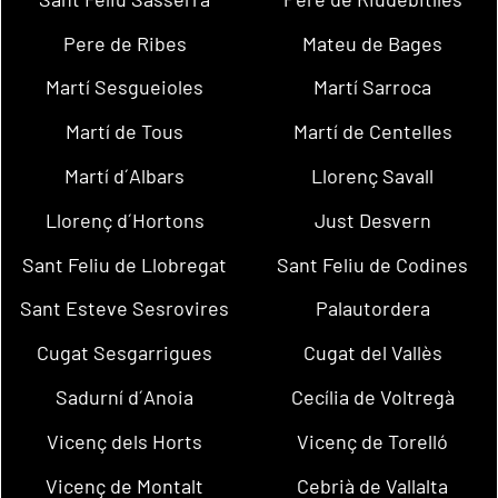
Pere de Ribes
Mateu de Bages
Martí Sesgueioles
Martí Sarroca
Martí de Tous
Martí de Centelles
Martí d´Albars
Llorenç Savall
Llorenç d´Hortons
Just Desvern
Sant Feliu de Llobregat
Sant Feliu de Codines
Sant Esteve Sesrovires
Palautordera
Cugat Sesgarrigues
Cugat del Vallès
Sadurní d´Anoia
Cecília de Voltregà
Vicenç dels Horts
Vicenç de Torelló
Vicenç de Montalt
Cebrià de Vallalta