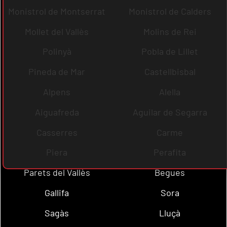
Monistrol de Montserrat
Monistrol de Calders
Mollet del Vallès
Molins de Rei
Polinyà
Pobla de Lillet
Pineda de Mar
Castellbisbal
Alpens
Alella
Aiguafreda
Aguilar de Segarra
Casserres
Carme
Piera
Perafita
Parets del Vallès
Begues
Gallifa
Sora
Sagàs
Lluçà