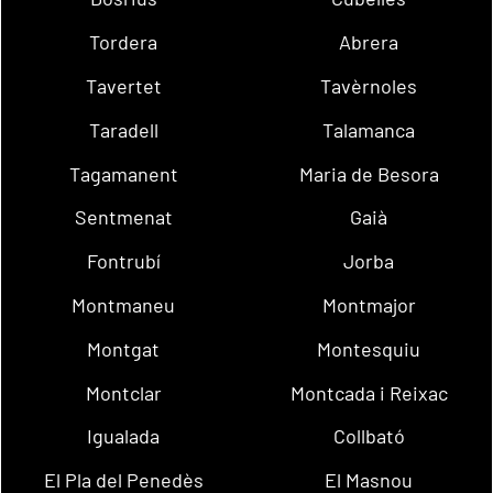
Tordera
Abrera
Tavertet
Tavèrnoles
Taradell
Talamanca
Tagamanent
Maria de Besora
Sentmenat
Gaià
Fontrubí
Jorba
Montmaneu
Montmajor
Montgat
Montesquiu
Montclar
Montcada i Reixac
Igualada
Collbató
El Pla del Penedès
El Masnou