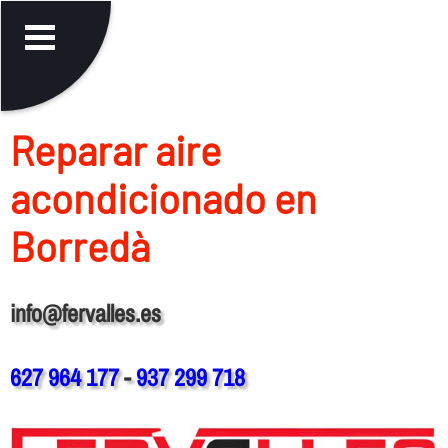
Reparar aire
acondicionado en
Borredà
info@fervalles.es
627 964 177
-
937 299 718