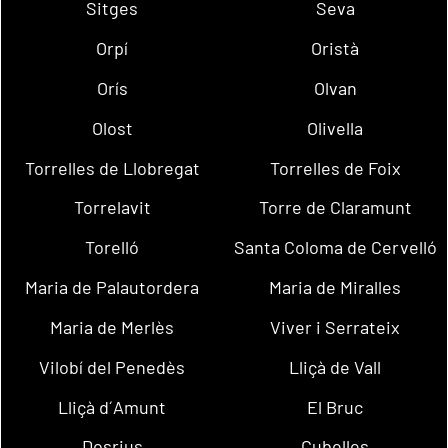
Sitges
Seva
Orpí
Oristà
Orís
Olvan
Olost
Olivella
Torrelles de Llobregat
Torrelles de Foix
Torrelavit
Torre de Claramunt
Torelló
Santa Coloma de Cervelló
Maria de Palautordera
Maria de Miralles
Maria de Merlès
Viver i Serrateix
Vilobí del Penedès
Lliçà de Vall
Lliçà d´Amunt
El Bruc
Dosrius
Cubelles