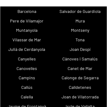
Barcelona
Salvador de Guardiola
Pere de Vilamajor
Mura
Muntanyola
Montseny
Vilassar de Mar
Tona
Julià de Cerdanyola
Joan Despí
Canyelles
Cànoves i Samalús
Canovelles
Canet de Mar
Campins
Calonge de Segarra
Callús
Calldetenes
Calella
Joan de Vilatorrada
Jaume de Frontanyà
Iscle de Vallalta