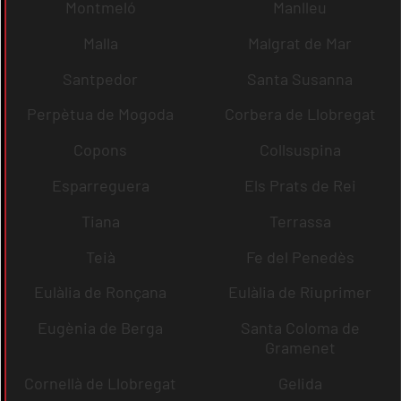
Montmeló
Manlleu
Malla
Malgrat de Mar
Santpedor
Santa Susanna
Perpètua de Mogoda
Corbera de Llobregat
Copons
Collsuspina
Esparreguera
Els Prats de Rei
Tiana
Terrassa
Teià
Fe del Penedès
Eulàlia de Ronçana
Eulàlia de Riuprimer
Eugènia de Berga
Santa Coloma de
Gramenet
Cornellà de Llobregat
Gelida