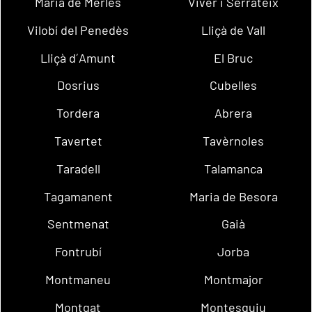
Maria de Merlès
Viver i Serrateix
Vilobí del Penedès
Lliçà de Vall
Lliçà d´Amunt
El Bruc
Dosrius
Cubelles
Tordera
Abrera
Tavertet
Tavèrnoles
Taradell
Talamanca
Tagamanent
Maria de Besora
Sentmenat
Gaià
Fontrubí
Jorba
Montmaneu
Montmajor
Montgat
Montesquiu