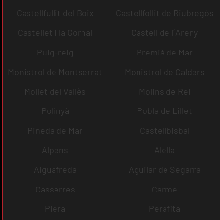
Castellfullit del Boix
Castellfollit de Riubregós
Castellet i la Gornal
Castell de l´Areny
Puig-reig
Premià de Mar
Monistrol de Montserrat
Monistrol de Calders
Mollet del Vallès
Molins de Rei
Polinyà
Pobla de Lillet
Pineda de Mar
Castellbisbal
Alpens
Alella
Aiguafreda
Aguilar de Segarra
Casserres
Carme
Piera
Perafita