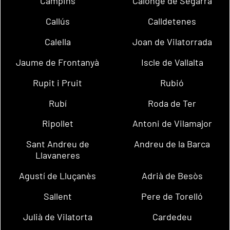
Campins
Calonge de Segarra
Callús
Calldetenes
Calella
Joan de Vilatorrada
Jaume de Frontanyà
Iscle de Vallalta
Rupit i Pruit
Rubió
Rubí
Roda de Ter
Ripollet
Antoni de Vilamajor
Sant Andreu de
Andreu de la Barca
Llavaneres
Agustí de Lluçanès
Adrià de Besòs
Sallent
Pere de Torelló
Julià de Vilatorta
Cardedeu