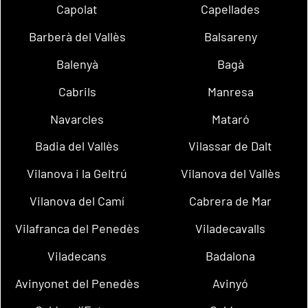
Capolat
Capellades
Barberà del Vallès
Balsareny
Balenyà
Bagà
Cabrils
Manresa
Navarcles
Mataró
Badia del Vallès
Vilassar de Dalt
Vilanova i la Geltrú
Vilanova del Vallès
Vilanova del Camí
Cabrera de Mar
Vilafranca del Penedès
Viladecavalls
Viladecans
Badalona
Avinyonet del Penedès
Avinyó