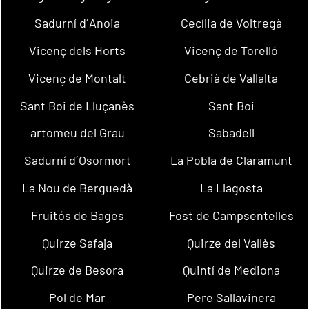
Sadurní d´Anoia
Cecília de Voltregà
Vicenç dels Horts
Vicenç de Torelló
Vicenç de Montalt
Cebrià de Vallalta
Sant Boi de Lluçanès
Sant Boi
artomeu del Grau
Sabadell
Sadurní d´Osormort
La Pobla de Claramunt
La Nou de Berguedà
La Llagosta
Fruitós de Bages
Fost de Campsentelles
Quirze Safaja
Quirze del Vallès
Quirze de Besora
Quintí de Mediona
Pol de Mar
Pere Sallavinera