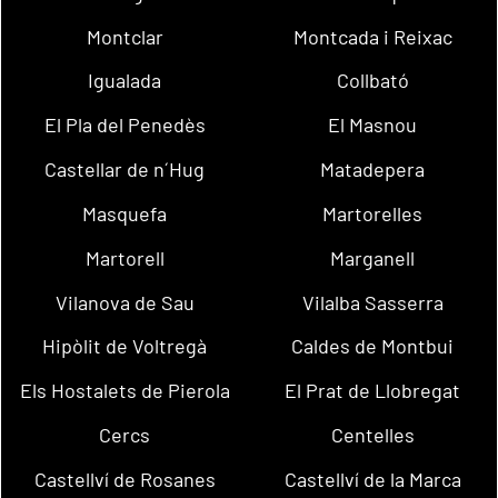
Montclar
Montcada i Reixac
Igualada
Collbató
El Pla del Penedès
El Masnou
Castellar de n´Hug
Matadepera
Masquefa
Martorelles
Martorell
Marganell
Vilanova de Sau
Vilalba Sasserra
Hipòlit de Voltregà
Caldes de Montbui
Els Hostalets de Pierola
El Prat de Llobregat
Cercs
Centelles
Castellví de Rosanes
Castellví de la Marca