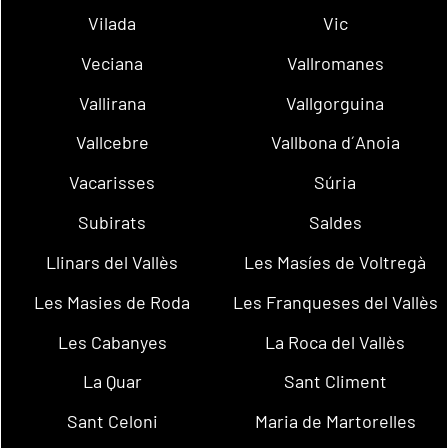
Vilada
Vic
Veciana
Vallromanes
Vallirana
Vallgorguina
Vallcebre
Vallbona d´Anoia
Vacarisses
Súria
Subirats
Saldes
Llinars del Vallès
Les Masíes de Voltregà
Les Masies de Roda
Les Franqueses del Vallès
Les Cabanyes
La Roca del Vallès
La Quar
Sant Climent
Sant Celoni
Maria de Martorelles