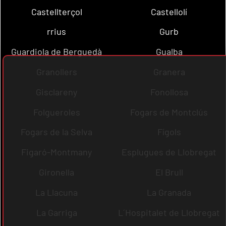
Castellterçol
Castellolí
rrius
Gurb
Guardiola de Berguedà
Gualba
Granollers
Granera
Gisclareny
Fonollosa
Folgueroles
Fogars de Montclús
Fogars de la Selva
Fígols
Figaró-Montmany
Esplugues de Llobregat
Gironella
El Brull
La Llacuna
La Granada
La Garriga
L´Hospitalet de Llobregat