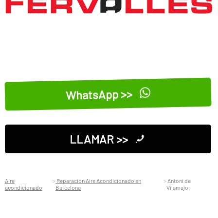
WhatsApp >>
LLAMAR >>
Aire
Reparacion Aire Acondicionado en
Antoni de
acondicionado
Barcelona
Vilamajor