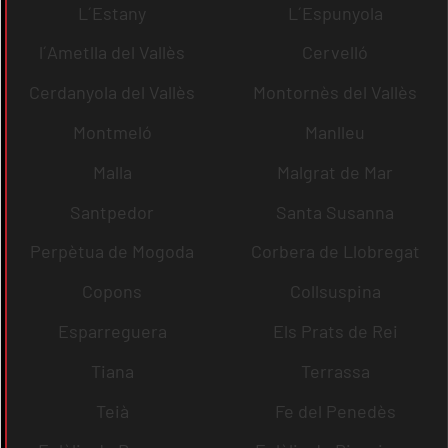
L´Estany
L´Espunyola
l´Ametlla del Vallès
Cervelló
Cerdanyola del Vallès
Montornès del Vallès
Montmeló
Manlleu
Malla
Malgrat de Mar
Santpedor
Santa Susanna
Perpètua de Mogoda
Corbera de Llobregat
Copons
Collsuspina
Esparreguera
Els Prats de Rei
Tiana
Terrassa
Teià
Fe del Penedès