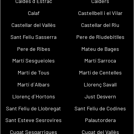
Caldes d´Estrac
Calders
Calaf
Castellbell i el Vilar
Castellar del Vallès
Castellar del Riu
Sant Feliu Sasserra
Pere de Riudebitlles
Pere de Ribes
Mateu de Bages
Martí Sesgueioles
Martí Sarroca
Martí de Tous
Martí de Centelles
Martí d´Albars
Llorenç Savall
Llorenç d´Hortons
Just Desvern
Sant Feliu de Llobregat
Sant Feliu de Codines
Sant Esteve Sesrovires
Palautordera
Cugat Sesgarrigues
Cugat del Vallès