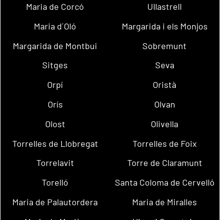
Maria de Corcó
Ullastrell
Maria d´Oló
Margarida i els Monjos
Margarida de Montbui
Sobremunt
Sitges
Seva
Orpí
Oristà
Orís
Olvan
Olost
Olivella
Torrelles de Llobregat
Torrelles de Foix
Torrelavit
Torre de Claramunt
Torelló
Santa Coloma de Cervelló
Maria de Palautordera
Maria de Miralles