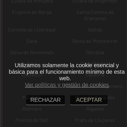
Eulàlia de Ronçana
Eulàlia de Riuprimer
Eugènia de Berga
Santa Coloma de
Gramenet
Cornellà de Llobregat
Gelida
Gavà
Olesa de Montserrat
Olesa de Bonesvalls
Olèrdola
dena
Castelldefels
Utilizamos solamente la cookie esencial y
básica para el funcionamiento mínimo de esta
Castellcir
Cardona
web.
Ver políticas y gestión de cookies
Navas
Palau-solità i Plegamans
Palafolls
Pacs del Penedès
RECHAZAR
ACEPTAR
Rellinars
Rajadell
Premià de Dalt
Prats de Lluçanès