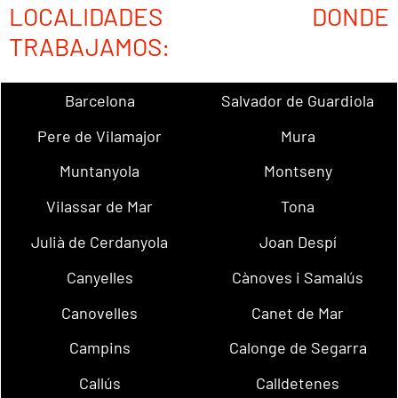
LOCALIDADES DONDE
TRABAJAMOS:
Barcelona
Salvador de Guardiola
Pere de Vilamajor
Mura
Muntanyola
Montseny
Vilassar de Mar
Tona
Julià de Cerdanyola
Joan Despí
Canyelles
Cànoves i Samalús
Canovelles
Canet de Mar
Campins
Calonge de Segarra
Callús
Calldetenes