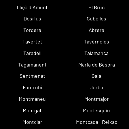
Lliçà d´Amunt
El Bruc
Dosrius
Cubelles
Tordera
Abrera
Tavertet
Tavèrnoles
Taradell
Talamanca
Tagamanent
Maria de Besora
Sentmenat
Gaià
Fontrubí
Jorba
Montmaneu
Montmajor
Montgat
Montesquiu
Montclar
Montcada i Reixac