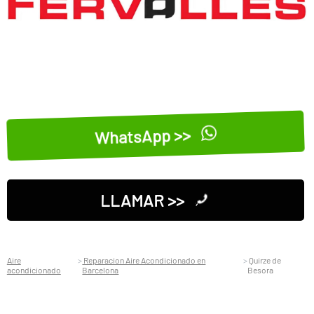
WhatsApp >>
LLAMAR >>
Aire
Reparacion Aire Acondicionado en
Quirze de
acondicionado
Barcelona
Besora