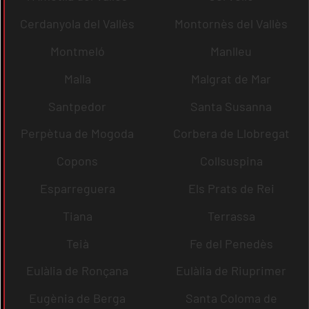
Cerdanyola del Vallès
Montornès del Vallès
Montmeló
Manlleu
Malla
Malgrat de Mar
Santpedor
Santa Susanna
Perpètua de Mogoda
Corbera de Llobregat
Copons
Collsuspina
Esparreguera
Els Prats de Rei
Tiana
Terrassa
Teià
Fe del Penedès
Eulàlia de Ronçana
Eulàlia de Riuprimer
Eugènia de Berga
Santa Coloma de