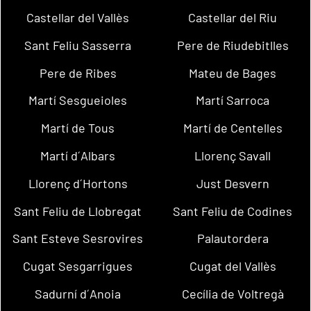
Castellar del Vallès
Castellar del Riu
Sant Feliu Sasserra
Pere de Riudebitlles
Pere de Ribes
Mateu de Bages
Martí Sesgueioles
Martí Sarroca
Martí de Tous
Martí de Centelles
Martí d´Albars
Llorenç Savall
Llorenç d´Hortons
Just Desvern
Sant Feliu de Llobregat
Sant Feliu de Codines
Sant Esteve Sesrovires
Palautordera
Cugat Sesgarrigues
Cugat del Vallès
Sadurní d´Anoia
Cecília de Voltregà