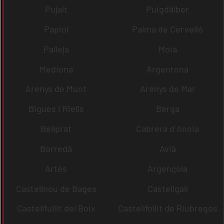
Pujalt
Puigdàlber
Papiol
Palma de Cervelló
Pallejà
Moià
Mediona
Argentona
Arenys de Munt
Arenys de Mar
Bigues i Riells
Berga
Bellprat
Cabrera d´Anoia
Borredà
Avià
Artés
Argençola
Castellnou de Bages
Castellgalí
Castellfullit del Boix
Castellfollit de Riubregós