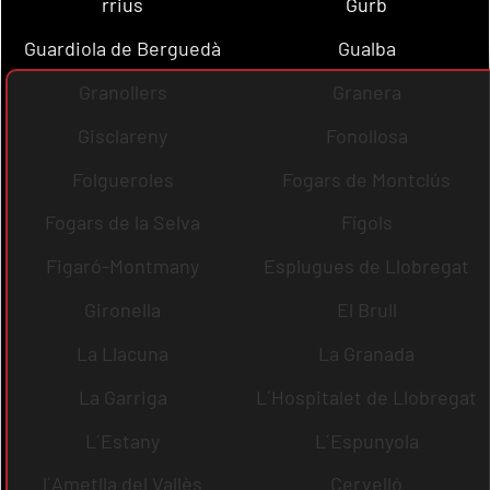
rrius
Gurb
Guardiola de Berguedà
Gualba
Granollers
Granera
Gisclareny
Fonollosa
Folgueroles
Fogars de Montclús
Fogars de la Selva
Fígols
Figaró-Montmany
Esplugues de Llobregat
Gironella
El Brull
La Llacuna
La Granada
La Garriga
L´Hospitalet de Llobregat
L´Estany
L´Espunyola
l´Ametlla del Vallès
Cervelló