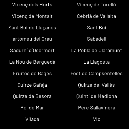
Vicenç dels Horts
Vicenç de Torelló
Vicenç de Montalt
Cebrià de Vallalta
Sant Boi de Lluçanès
Sant Boi
artomeu del Grau
Sabadell
Sadurní d´Osormort
La Pobla de Claramunt
La Nou de Berguedà
La Llagosta
Fruitós de Bages
Fost de Campsentelles
Quirze Safaja
Quirze del Vallès
Quirze de Besora
Quintí de Mediona
Pol de Mar
Pere Sallavinera
Vilada
Vic