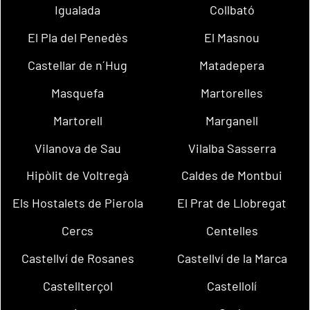
Igualada
Collbató
El Pla del Penedès
El Masnou
Castellar de n´Hug
Matadepera
Masquefa
Martorelles
Martorell
Marganell
Vilanova de Sau
Vilalba Sasserra
Hipòlit de Voltregà
Caldes de Montbui
Els Hostalets de Pierola
El Prat de Llobregat
Cercs
Centelles
Castellví de Rosanes
Castellví de la Marca
Castellterçol
Castellolí