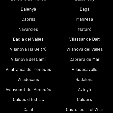
Balenyà
Bagà
Cabrils
Manresa
Navarcles
Mataró
Badia del Vallès
Vilassar de Dalt
Vilanova i la Geltrú
Vilanova del Vallès
Vilanova del Camí
Cabrera de Mar
Vilafranca del Penedès
Viladecavalls
Viladecans
Badalona
Avinyonet del Penedès
Avinyó
Caldes d´Estrac
Calders
Calaf
Castellbell i el Vilar