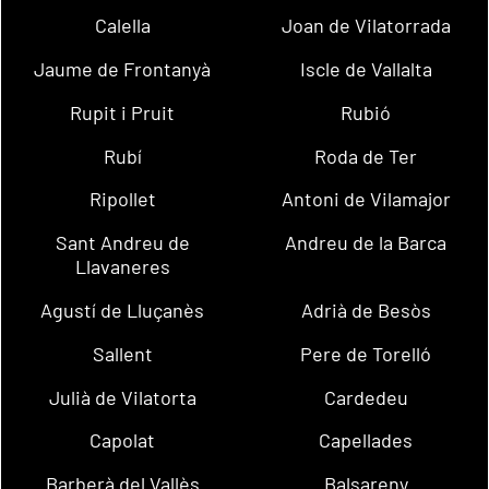
Calella
Joan de Vilatorrada
Jaume de Frontanyà
Iscle de Vallalta
Rupit i Pruit
Rubió
Rubí
Roda de Ter
Ripollet
Antoni de Vilamajor
Sant Andreu de
Andreu de la Barca
Llavaneres
Agustí de Lluçanès
Adrià de Besòs
Sallent
Pere de Torelló
Julià de Vilatorta
Cardedeu
Capolat
Capellades
Barberà del Vallès
Balsareny