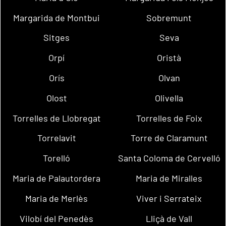
Margarida de Montbui
Sobremunt
Sitges
Seva
Orpí
Oristà
Orís
Olvan
Olost
Olivella
Torrelles de Llobregat
Torrelles de Foix
Torrelavit
Torre de Claramunt
Torelló
Santa Coloma de Cervelló
Maria de Palautordera
Maria de Miralles
Maria de Merlès
Viver i Serrateix
Vilobí del Penedès
Lliçà de Vall