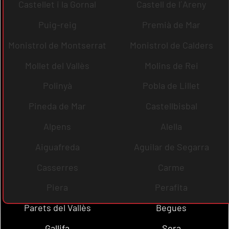
Castellet i la Gornal
Castell de l´Areny
Puig-reig
Premià de Mar
Monistrol de Montserrat
Monistrol de Calders
Mollet del Vallès
Molins de Rei
Polinyà
Pobla de Lillet
Pineda de Mar
Castellbisbal
Alpens
Alella
Aiguafreda
Aguilar de Segarra
Casserres
Carme
Piera
Perafita
Parets del Vallès
Begues
Gallifa
Sora