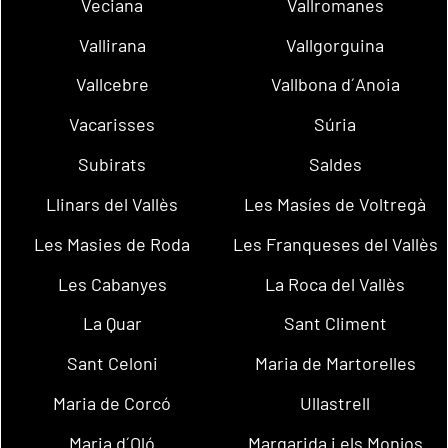
Veciana
Vallromanes
Vallirana
Vallgorguina
Vallcebre
Vallbona d´Anoia
Vacarisses
Súria
Subirats
Saldes
Llinars del Vallès
Les Masíes de Voltregà
Les Masies de Roda
Les Franqueses del Vallès
Les Cabanyes
La Roca del Vallès
La Quar
Sant Climent
Sant Celoni
Maria de Martorelles
Maria de Corcó
Ullastrell
Maria d´Oló
Margarida i els Monjos