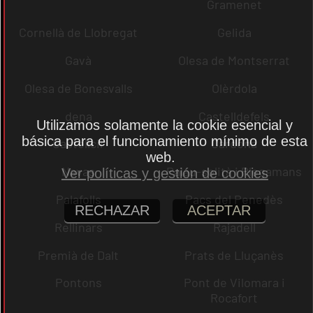
Gramenet
Cornellà de Llobregat
Gelida
Gavà
Olesa de Montserrat
Olesa de Bonesvalls
Olèrdola
dena
Castelldefels
Utilizamos solamente la cookie esencial y
básica para el funcionamiento mínimo de esta
Castellcir
Cardona
web.
Navas
Palau-solità i Plegamans
Ver políticas y gestión de cookies
Palafolls
Pacs del Penedès
RECHAZAR
ACEPTAR
Rellinars
Rajadell
Premià de Dalt
Prats de Lluçanès
Pontons
Pont de Vilomara i
Rocafort