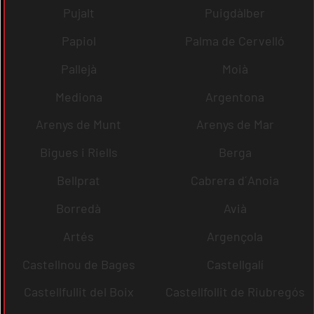
Pujalt
Puigdàlber
Papiol
Palma de Cervelló
Pallejà
Moià
Mediona
Argentona
Arenys de Munt
Arenys de Mar
Bigues i Riells
Berga
Bellprat
Cabrera d´Anoia
Borredà
Avià
Artés
Argençola
Castellnou de Bages
Castellgalí
Castellfullit del Boix
Castellfollit de Riubregós