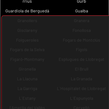
rrius
Gurb
Guardiola de Berguedà
Gualba
Granollers
Granera
Gisclareny
Fonollosa
Folgueroles
Fogars de Montclús
Fogars de la Selva
Fígols
Figaró-Montmany
Esplugues de Llobregat
Gironella
El Brull
La Llacuna
La Granada
La Garriga
L´Hospitalet de Llobregat
L´Estany
L´Espunyola
l´Ametlla del Vallès
Cervelló