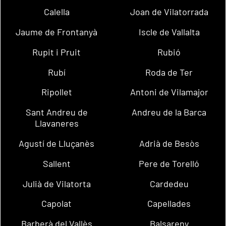
Calella
Joan de Vilatorrada
Jaume de Frontanyà
Iscle de Vallalta
Rupit i Pruit
Rubió
Rubí
Roda de Ter
Ripollet
Antoni de Vilamajor
Sant Andreu de
Andreu de la Barca
Llavaneres
Agustí de Lluçanès
Adrià de Besòs
Sallent
Pere de Torelló
Julià de Vilatorta
Cardedeu
Capolat
Capellades
Barberà del Vallès
Balsareny