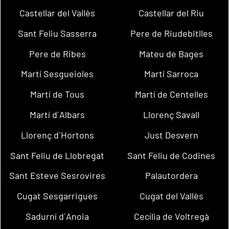
Castellar del Vallès
Castellar del Riu
Sant Feliu Sasserra
Pere de Riudebitlles
Pere de Ribes
Mateu de Bages
Martí Sesgueioles
Martí Sarroca
Martí de Tous
Martí de Centelles
Martí d´Albars
Llorenç Savall
Llorenç d´Hortons
Just Desvern
Sant Feliu de Llobregat
Sant Feliu de Codines
Sant Esteve Sesrovires
Palautordera
Cugat Sesgarrigues
Cugat del Vallès
Sadurní d´Anoia
Cecília de Voltregà