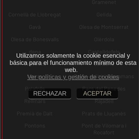
Gramenet
Cornellà de Llobregat
Gelida
Gavà
Olesa de Montserrat
Olesa de Bonesvalls
Olèrdola
dena
Castelldefels
Utilizamos solamente la cookie esencial y
básica para el funcionamiento mínimo de esta
Castellcir
Cardona
web.
Navas
Palau-solità i Plegamans
Ver políticas y gestión de cookies
Palafolls
Pacs del Penedès
RECHAZAR
ACEPTAR
Rellinars
Rajadell
Premià de Dalt
Prats de Lluçanès
Pontons
Pont de Vilomara i
Rocafort