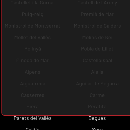
Castellet i la Gornal
Castell de l´Areny
Puig-reig
Premià de Mar
Monistrol de Montserrat
Monistrol de Calders
Mollet del Vallès
Molins de Rei
Polinyà
Pobla de Lillet
Pineda de Mar
Castellbisbal
Alpens
Alella
Aiguafreda
Aguilar de Segarra
Casserres
Carme
Piera
Perafita
Parets del Vallès
Begues
Gallifa
Sora