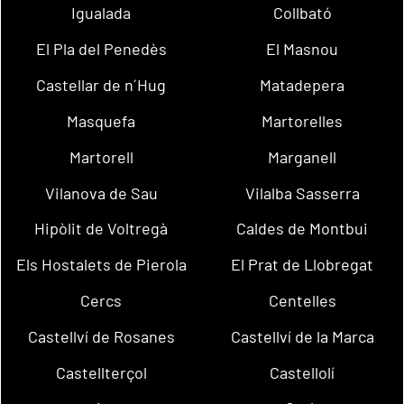
Igualada
Collbató
El Pla del Penedès
El Masnou
Castellar de n´Hug
Matadepera
Masquefa
Martorelles
Martorell
Marganell
Vilanova de Sau
Vilalba Sasserra
Hipòlit de Voltregà
Caldes de Montbui
Els Hostalets de Pierola
El Prat de Llobregat
Cercs
Centelles
Castellví de Rosanes
Castellví de la Marca
Castellterçol
Castellolí