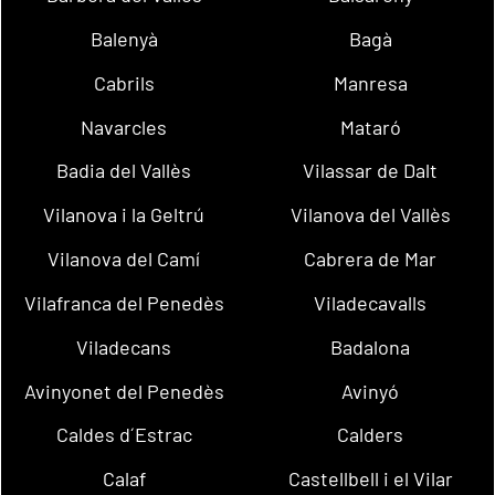
Balenyà
Bagà
Cabrils
Manresa
Navarcles
Mataró
Badia del Vallès
Vilassar de Dalt
Vilanova i la Geltrú
Vilanova del Vallès
Vilanova del Camí
Cabrera de Mar
Vilafranca del Penedès
Viladecavalls
Viladecans
Badalona
Avinyonet del Penedès
Avinyó
Caldes d´Estrac
Calders
Calaf
Castellbell i el Vilar