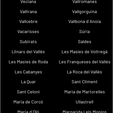
Veciana
Vallromanes
Vallirana
Vallgorguina
Vallcebre
Vallbona d´Anoia
Vacarisses
Súria
Subirats
Saldes
Llinars del Vallès
Les Masíes de Voltregà
Les Masies de Roda
Les Franqueses del Vallès
Les Cabanyes
La Roca del Vallès
La Quar
Sant Climent
Sant Celoni
Maria de Martorelles
Maria de Corcó
Ullastrell
Maria d´Oló
Margarida i els Monjos