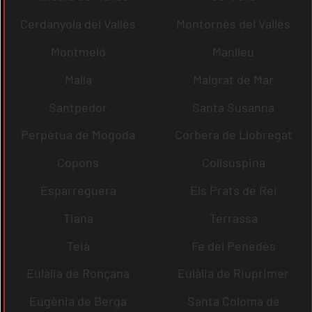
Cerdanyola del Vallès
Montornès del Vallès
Montmeló
Manlleu
Malla
Malgrat de Mar
Santpedor
Santa Susanna
Perpètua de Mogoda
Corbera de Llobregat
Copons
Collsuspina
Esparreguera
Els Prats de Rei
Tiana
Terrassa
Teià
Fe del Penedès
Eulàlia de Ronçana
Eulàlia de Riuprimer
Eugènia de Berga
Santa Coloma de