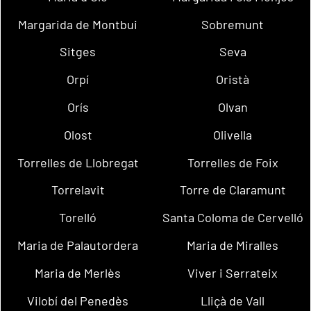
Margarida de Montbui
Sobremunt
Sitges
Seva
Orpí
Oristà
Orís
Olvan
Olost
Olivella
Torrelles de Llobregat
Torrelles de Foix
Torrelavit
Torre de Claramunt
Torelló
Santa Coloma de Cervelló
Maria de Palautordera
Maria de Miralles
Maria de Merlès
Viver i Serrateix
Vilobí del Penedès
Lliçà de Vall