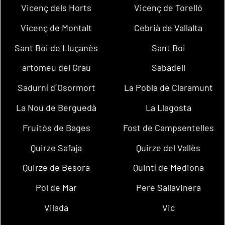
Vicenç dels Horts
Vicenç de Torelló
Vicenç de Montalt
Cebrià de Vallalta
Sant Boi de Lluçanès
Sant Boi
artomeu del Grau
Sabadell
Sadurní d´Osormort
La Pobla de Claramunt
La Nou de Berguedà
La Llagosta
Fruitós de Bages
Fost de Campsentelles
Quirze Safaja
Quirze del Vallès
Quirze de Besora
Quintí de Mediona
Pol de Mar
Pere Sallavinera
Vilada
Vic