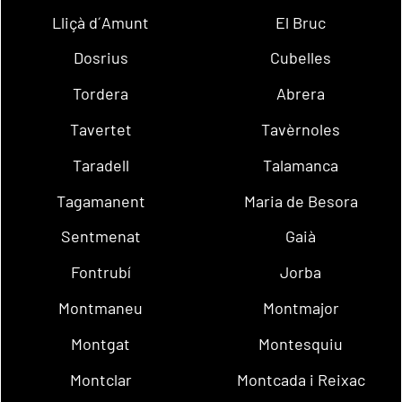
Lliçà d´Amunt
El Bruc
Dosrius
Cubelles
Tordera
Abrera
Tavertet
Tavèrnoles
Taradell
Talamanca
Tagamanent
Maria de Besora
Sentmenat
Gaià
Fontrubí
Jorba
Montmaneu
Montmajor
Montgat
Montesquiu
Montclar
Montcada i Reixac