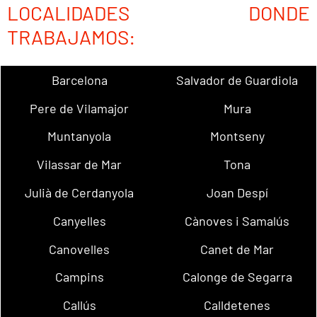
LOCALIDADES DONDE
TRABAJAMOS:
Barcelona
Salvador de Guardiola
Pere de Vilamajor
Mura
Muntanyola
Montseny
Vilassar de Mar
Tona
Julià de Cerdanyola
Joan Despí
Canyelles
Cànoves i Samalús
Canovelles
Canet de Mar
Campins
Calonge de Segarra
Callús
Calldetenes