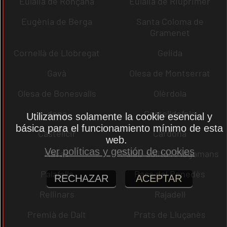
Eulàlia de Ronçana
Eulàlia de Riuprimer
Eugènia de Berga
Santa Coloma de
Gramenet
Cornellà de Llobregat
Gelida
Gavà
Olesa de Montserrat
Olesa de Bonesvalls
Olèrdola
dena
Castelldefels
Utilizamos solamente la cookie esencial y
básica para el funcionamiento mínimo de esta
Castellcir
Cardona
web.
Ver políticas y gestión de cookies
Navas
Palau-solità i Plegamans
Palafolls
Pacs del Penedès
RECHAZAR
ACEPTAR
Rellinars
Rajadell
Premià de Dalt
Prats de Lluçanès