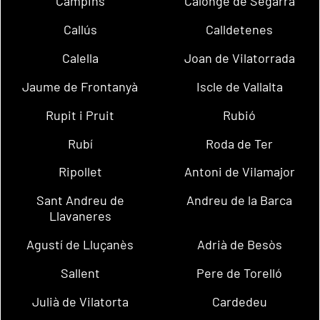
Campins
Calonge de Segarra
Callús
Calldetenes
Calella
Joan de Vilatorrada
Jaume de Frontanyà
Iscle de Vallalta
Rupit i Pruit
Rubió
Rubí
Roda de Ter
Ripollet
Antoni de Vilamajor
Sant Andreu de
Andreu de la Barca
Llavaneres
Agustí de Lluçanès
Adrià de Besòs
Sallent
Pere de Torelló
Julià de Vilatorta
Cardedeu