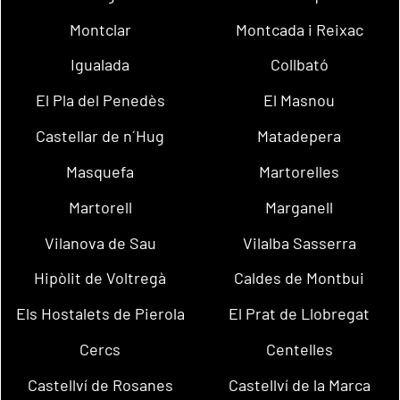
Montclar
Montcada i Reixac
Igualada
Collbató
El Pla del Penedès
El Masnou
Castellar de n´Hug
Matadepera
Masquefa
Martorelles
Martorell
Marganell
Vilanova de Sau
Vilalba Sasserra
Hipòlit de Voltregà
Caldes de Montbui
Els Hostalets de Pierola
El Prat de Llobregat
Cercs
Centelles
Castellví de Rosanes
Castellví de la Marca