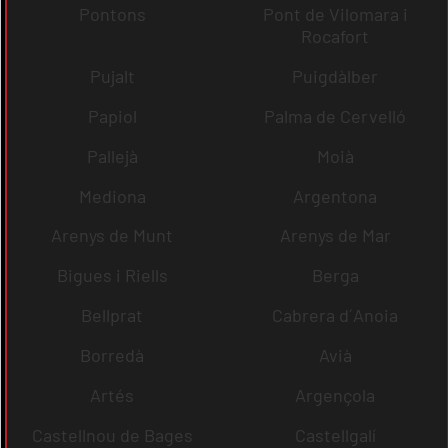
Pontons
Pont de Vilomara i
Rocafort
Pujalt
Puigdàlber
Papiol
Palma de Cervelló
Pallejà
Moià
Mediona
Argentona
Arenys de Munt
Arenys de Mar
Bigues i Riells
Berga
Bellprat
Cabrera d´Anoia
Borredà
Avià
Artés
Argençola
Castellnou de Bages
Castellgalí