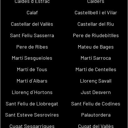
Caldes d´Estrac
Calders
Calaf
Castellbell i el Vilar
Castellar del Vallès
Castellar del Riu
Sant Feliu Sasserra
Pere de Riudebitlles
Pere de Ribes
Mateu de Bages
Martí Sesgueioles
Martí Sarroca
Martí de Tous
Martí de Centelles
Martí d´Albars
Llorenç Savall
Llorenç d´Hortons
Just Desvern
Sant Feliu de Llobregat
Sant Feliu de Codines
Sant Esteve Sesrovires
Palautordera
Cugat Sesgarrigues
Cugat del Vallès