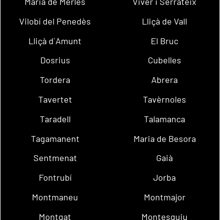
Maria de Merlès
Viver i Serrateix
Vilobí del Penedès
Lliçà de Vall
Lliçà d´Amunt
El Bruc
Dosrius
Cubelles
Tordera
Abrera
Tavertet
Tavèrnoles
Taradell
Talamanca
Tagamanent
Maria de Besora
Sentmenat
Gaià
Fontrubí
Jorba
Montmaneu
Montmajor
Montgat
Montesquiu