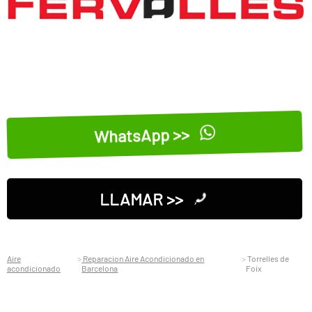
WhatsApp >>
LLAMAR >>
Aire
Reparacion Aire Acondicionado en
Torrelles de
acondicionado
Barcelona
Foix