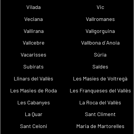
Vilada
Vic
Veciana
Vallromanes
Vallirana
Vallgorguina
Vallcebre
Vallbona d´Anoia
Vacarisses
Súria
Subirats
Saldes
Llinars del Vallès
Les Masíes de Voltregà
Les Masies de Roda
Les Franqueses del Vallès
Les Cabanyes
La Roca del Vallès
La Quar
Sant Climent
Sant Celoni
Maria de Martorelles