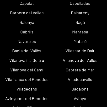
Capolat
Capellades
Barberà del Vallès
Balsareny
Balenyà
Bagà
Cabrils
Manresa
Navarcles
Mataró
Badia del Vallès
Vilassar de Dalt
Vilanova i la Geltrú
Vilanova del Vallès
Vilanova del Camí
Cabrera de Mar
Vilafranca del Penedès
Viladecavalls
Viladecans
Badalona
Avinyonet del Penedès
Avinyó