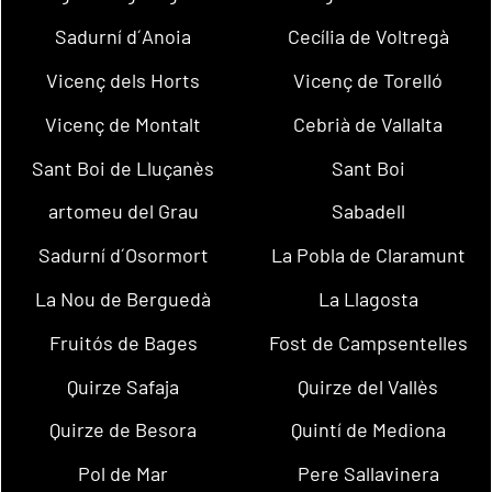
Sadurní d´Anoia
Cecília de Voltregà
Vicenç dels Horts
Vicenç de Torelló
Vicenç de Montalt
Cebrià de Vallalta
Sant Boi de Lluçanès
Sant Boi
artomeu del Grau
Sabadell
Sadurní d´Osormort
La Pobla de Claramunt
La Nou de Berguedà
La Llagosta
Fruitós de Bages
Fost de Campsentelles
Quirze Safaja
Quirze del Vallès
Quirze de Besora
Quintí de Mediona
Pol de Mar
Pere Sallavinera