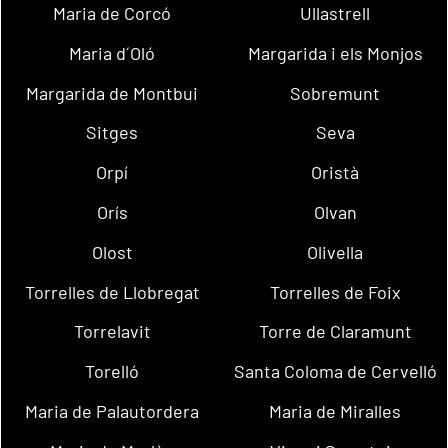
Maria de Corcó
Ullastrell
Maria d´Oló
Margarida i els Monjos
Margarida de Montbui
Sobremunt
Sitges
Seva
Orpí
Oristà
Orís
Olvan
Olost
Olivella
Torrelles de Llobregat
Torrelles de Foix
Torrelavit
Torre de Claramunt
Torelló
Santa Coloma de Cervelló
Maria de Palautordera
Maria de Miralles