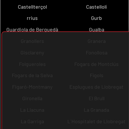
Castellterçol
Castellolí
rrius
Gurb
Guardiola de Berguedà
Gualba
Granollers
Granera
Gisclareny
Fonollosa
Folgueroles
Fogars de Montclús
Fogars de la Selva
Fígols
Figaró-Montmany
Esplugues de Llobregat
Gironella
El Brull
La Llacuna
La Granada
La Garriga
L´Hospitalet de Llobregat