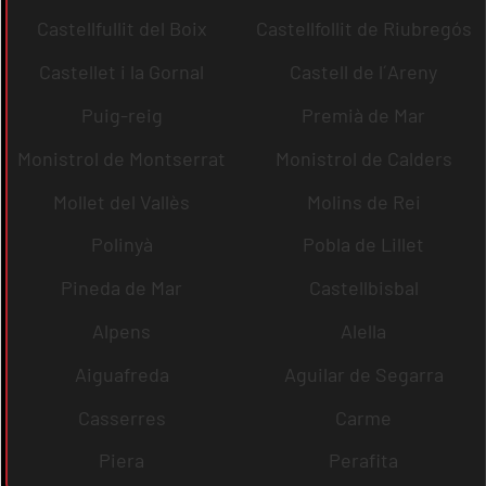
Castellfullit del Boix
Castellfollit de Riubregós
Castellet i la Gornal
Castell de l´Areny
Puig-reig
Premià de Mar
Monistrol de Montserrat
Monistrol de Calders
Mollet del Vallès
Molins de Rei
Polinyà
Pobla de Lillet
Pineda de Mar
Castellbisbal
Alpens
Alella
Aiguafreda
Aguilar de Segarra
Casserres
Carme
Piera
Perafita