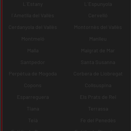
L´Estany
L´Espunyola
l´Ametlla del Vallès
Cervelló
Cerdanyola del Vallès
Montornès del Vallès
Montmeló
Manlleu
Malla
Malgrat de Mar
Santpedor
Santa Susanna
Perpètua de Mogoda
Corbera de Llobregat
Copons
Collsuspina
Esparreguera
Els Prats de Rei
Tiana
Terrassa
Teià
Fe del Penedès