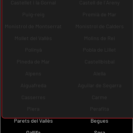
Castellet i la Gornal
Castell de l´Areny
Puig-reig
Premià de Mar
Monistrol de Montserrat
Monistrol de Calders
Mollet del Vallès
Molins de Rei
Polinyà
Pobla de Lillet
Pineda de Mar
Castellbisbal
Alpens
Alella
Aiguafreda
Aguilar de Segarra
Casserres
Carme
Piera
Perafita
Parets del Vallès
Begues
Gallifa
Sora