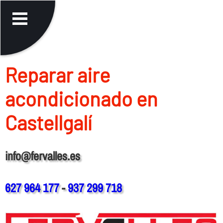
Reparar aire
acondicionado en
Castellgalí
info@fervalles.es
627 964 177
-
937 299 718