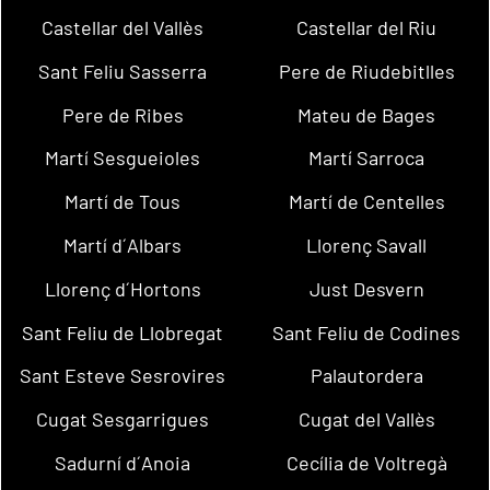
Castellar del Vallès
Castellar del Riu
Sant Feliu Sasserra
Pere de Riudebitlles
Pere de Ribes
Mateu de Bages
Martí Sesgueioles
Martí Sarroca
Martí de Tous
Martí de Centelles
Martí d´Albars
Llorenç Savall
Llorenç d´Hortons
Just Desvern
Sant Feliu de Llobregat
Sant Feliu de Codines
Sant Esteve Sesrovires
Palautordera
Cugat Sesgarrigues
Cugat del Vallès
Sadurní d´Anoia
Cecília de Voltregà