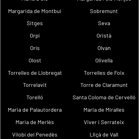
Margarida de Montbui
Sobremunt
Sitges
Seva
Orpí
Oristà
Orís
Olvan
Olost
Olivella
Torrelles de Llobregat
Torrelles de Foix
Torrelavit
Torre de Claramunt
Torelló
Santa Coloma de Cervelló
Maria de Palautordera
Maria de Miralles
Maria de Merlès
Viver i Serrateix
Vilobí del Penedès
Lliçà de Vall