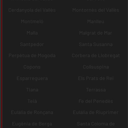
Cerdanyola del Vallès
Montornès del Vallès
Montmeló
Manlleu
Malla
Malgrat de Mar
Santpedor
Santa Susanna
Perpètua de Mogoda
Corbera de Llobregat
Copons
Collsuspina
Esparreguera
Els Prats de Rei
Tiana
Terrassa
Teià
Fe del Penedès
Eulàlia de Ronçana
Eulàlia de Riuprimer
Eugènia de Berga
Santa Coloma de