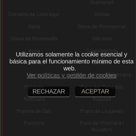
Gramenet
Cornellà de Llobregat
Gelida
Gavà
Olesa de Montserrat
Olesa de Bonesvalls
Olèrdola
dena
Castelldefels
Utilizamos solamente la cookie esencial y
básica para el funcionamiento mínimo de esta
Castellcir
Cardona
web.
Navas
Palau-solità i Plegamans
Ver políticas y gestión de cookies
Palafolls
Pacs del Penedès
RECHAZAR
ACEPTAR
Rellinars
Rajadell
Premià de Dalt
Prats de Lluçanès
Pontons
Pont de Vilomara i
Rocafort