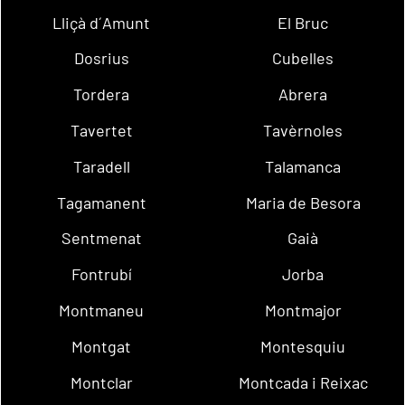
Lliçà d´Amunt
El Bruc
Dosrius
Cubelles
Tordera
Abrera
Tavertet
Tavèrnoles
Taradell
Talamanca
Tagamanent
Maria de Besora
Sentmenat
Gaià
Fontrubí
Jorba
Montmaneu
Montmajor
Montgat
Montesquiu
Montclar
Montcada i Reixac