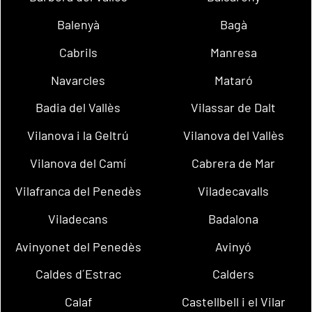
Balenyà
Bagà
Cabrils
Manresa
Navarcles
Mataró
Badia del Vallès
Vilassar de Dalt
Vilanova i la Geltrú
Vilanova del Vallès
Vilanova del Camí
Cabrera de Mar
Vilafranca del Penedès
Viladecavalls
Viladecans
Badalona
Avinyonet del Penedès
Avinyó
Caldes d´Estrac
Calders
Calaf
Castellbell i el Vilar