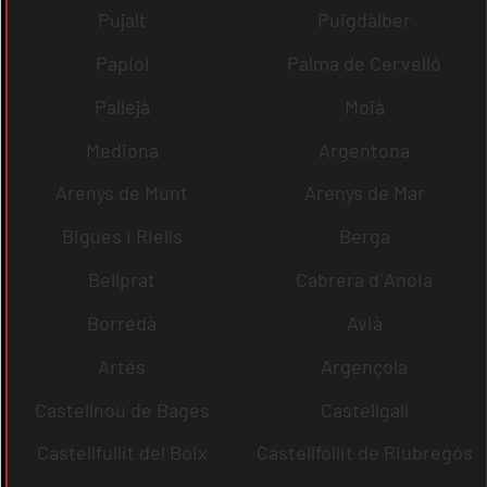
Pujalt
Puigdàlber
Papiol
Palma de Cervelló
Pallejà
Moià
Mediona
Argentona
Arenys de Munt
Arenys de Mar
Bigues i Riells
Berga
Bellprat
Cabrera d´Anoia
Borredà
Avià
Artés
Argençola
Castellnou de Bages
Castellgalí
Castellfullit del Boix
Castellfollit de Riubregós