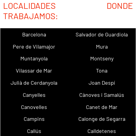
LOCALIDADES DONDE
TRABAJAMOS:
Barcelona
Salvador de Guardiola
Pere de Vilamajor
Mura
Muntanyola
Montseny
Vilassar de Mar
Tona
Julià de Cerdanyola
Joan Despí
Canyelles
Cànoves i Samalús
Canovelles
Canet de Mar
Campins
Calonge de Segarra
Callús
Calldetenes