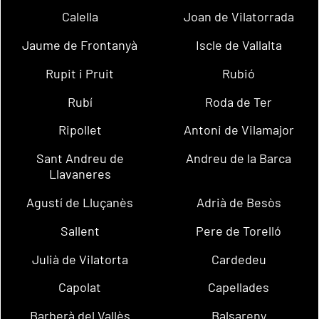
Calella
Joan de Vilatorrada
Jaume de Frontanyà
Iscle de Vallalta
Rupit i Pruit
Rubió
Rubí
Roda de Ter
Ripollet
Antoni de Vilamajor
Sant Andreu de
Andreu de la Barca
Llavaneres
Agustí de Lluçanès
Adrià de Besòs
Sallent
Pere de Torelló
Julià de Vilatorta
Cardedeu
Capolat
Capellades
Barberà del Vallès
Balsareny