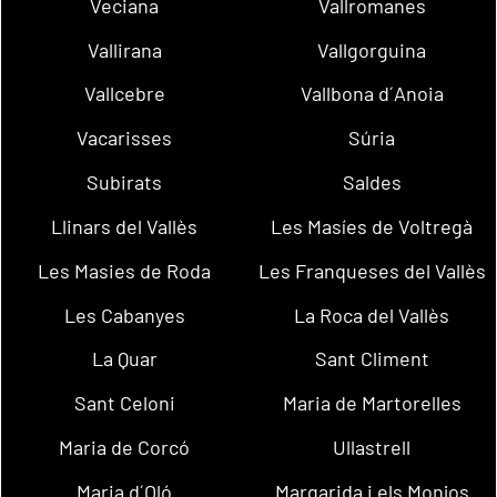
Veciana
Vallromanes
Vallirana
Vallgorguina
Vallcebre
Vallbona d´Anoia
Vacarisses
Súria
Subirats
Saldes
Llinars del Vallès
Les Masíes de Voltregà
Les Masies de Roda
Les Franqueses del Vallès
Les Cabanyes
La Roca del Vallès
La Quar
Sant Climent
Sant Celoni
Maria de Martorelles
Maria de Corcó
Ullastrell
Maria d´Oló
Margarida i els Monjos