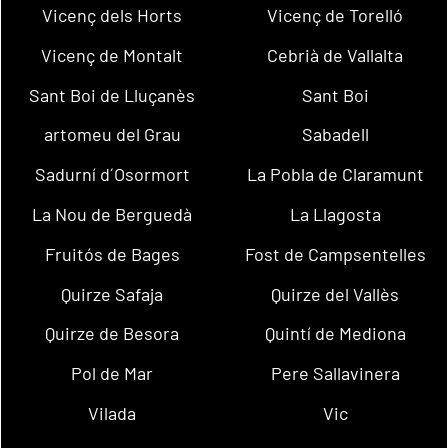
Vicenç dels Horts
Vicenç de Torelló
Vicenç de Montalt
Cebrià de Vallalta
Sant Boi de Lluçanès
Sant Boi
artomeu del Grau
Sabadell
Sadurní d´Osormort
La Pobla de Claramunt
La Nou de Berguedà
La Llagosta
Fruitós de Bages
Fost de Campsentelles
Quirze Safaja
Quirze del Vallès
Quirze de Besora
Quintí de Mediona
Pol de Mar
Pere Sallavinera
Vilada
Vic