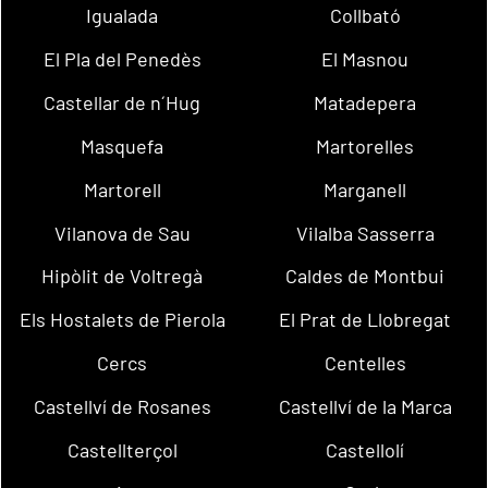
Igualada
Collbató
El Pla del Penedès
El Masnou
Castellar de n´Hug
Matadepera
Masquefa
Martorelles
Martorell
Marganell
Vilanova de Sau
Vilalba Sasserra
Hipòlit de Voltregà
Caldes de Montbui
Els Hostalets de Pierola
El Prat de Llobregat
Cercs
Centelles
Castellví de Rosanes
Castellví de la Marca
Castellterçol
Castellolí