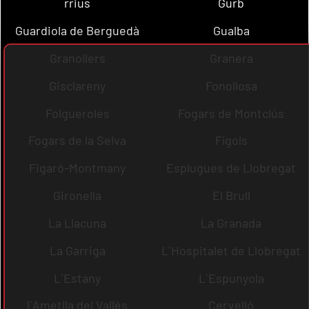
rrius
Gurb
Guardiola de Berguedà
Gualba
Granollers
Granera
Gisclareny
Fonollosa
Folgueroles
Fogars de Montclús
Fogars de la Selva
Fígols
Figaró-Montmany
Esplugues de Llobregat
Gironella
El Brull
La Llacuna
La Granada
La Garriga
L´Hospitalet de Llobregat
L´Estany
L´Espunyola
l´Ametlla del Vallès
Cervelló