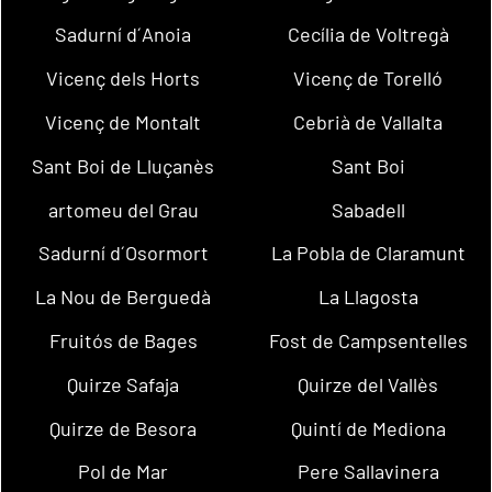
Sadurní d´Anoia
Cecília de Voltregà
Vicenç dels Horts
Vicenç de Torelló
Vicenç de Montalt
Cebrià de Vallalta
Sant Boi de Lluçanès
Sant Boi
artomeu del Grau
Sabadell
Sadurní d´Osormort
La Pobla de Claramunt
La Nou de Berguedà
La Llagosta
Fruitós de Bages
Fost de Campsentelles
Quirze Safaja
Quirze del Vallès
Quirze de Besora
Quintí de Mediona
Pol de Mar
Pere Sallavinera