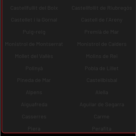
Castellfullit del Boix
Castellfollit de Riubregós
Castellet i la Gornal
Castell de l´Areny
Puig-reig
Premià de Mar
Monistrol de Montserrat
Monistrol de Calders
Mollet del Vallès
Molins de Rei
Polinyà
Pobla de Lillet
Pineda de Mar
Castellbisbal
Alpens
Alella
Aiguafreda
Aguilar de Segarra
Casserres
Carme
Piera
Perafita