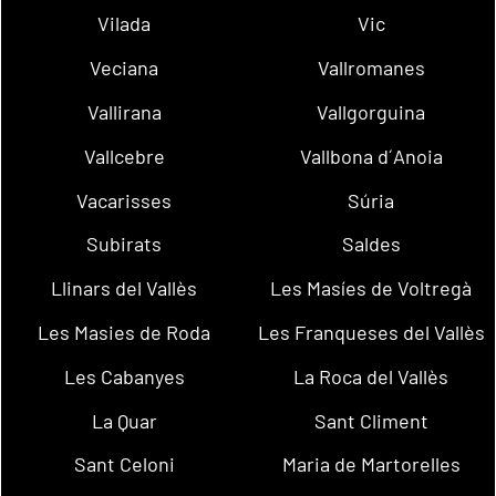
Vilada
Vic
Veciana
Vallromanes
Vallirana
Vallgorguina
Vallcebre
Vallbona d´Anoia
Vacarisses
Súria
Subirats
Saldes
Llinars del Vallès
Les Masíes de Voltregà
Les Masies de Roda
Les Franqueses del Vallès
Les Cabanyes
La Roca del Vallès
La Quar
Sant Climent
Sant Celoni
Maria de Martorelles