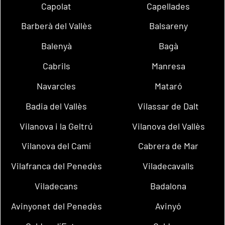
Capolat
Capellades
Barberà del Vallès
Balsareny
Balenyà
Bagà
Cabrils
Manresa
Navarcles
Mataró
Badia del Vallès
Vilassar de Dalt
Vilanova i la Geltrú
Vilanova del Vallès
Vilanova del Camí
Cabrera de Mar
Vilafranca del Penedès
Viladecavalls
Viladecans
Badalona
Avinyonet del Penedès
Avinyó