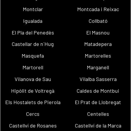
Montclar
Montcada i Reixac
Igualada
Collbató
El Pla del Penedès
El Masnou
Castellar de n´Hug
Matadepera
Masquefa
Martorelles
Martorell
Marganell
Vilanova de Sau
Vilalba Sasserra
Hipòlit de Voltregà
Caldes de Montbui
Els Hostalets de Pierola
El Prat de Llobregat
Cercs
Centelles
Castellví de Rosanes
Castellví de la Marca