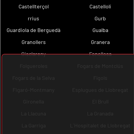
Castellterçol
Castellolí
rrius
Gurb
Guardiola de Berguedà
Gualba
Granollers
Granera
Gisclareny
Fonollosa
Folgueroles
Fogars de Montclús
Fogars de la Selva
Fígols
Figaró-Montmany
Esplugues de Llobregat
Gironella
El Brull
La Llacuna
La Granada
La Garriga
L´Hospitalet de Llobregat