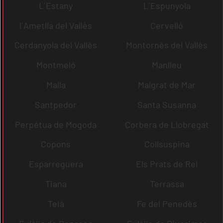
L´Estany
L´Espunyola
l´Ametlla del Vallès
Cervelló
Cerdanyola del Vallès
Montornès del Vallès
Montmeló
Manlleu
Malla
Malgrat de Mar
Santpedor
Santa Susanna
Perpètua de Mogoda
Corbera de Llobregat
Copons
Collsuspina
Esparreguera
Els Prats de Rei
Tiana
Terrassa
Teià
Fe del Penedès