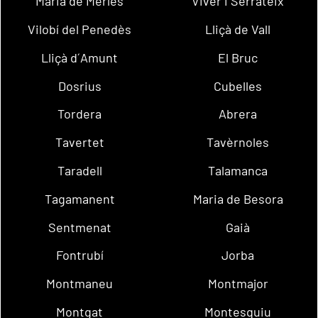
Maria de Merlès
Viver i Serrateix
Vilobí del Penedès
Lliçà de Vall
Lliçà d´Amunt
El Bruc
Dosrius
Cubelles
Tordera
Abrera
Tavertet
Tavèrnoles
Taradell
Talamanca
Tagamanent
Maria de Besora
Sentmenat
Gaià
Fontrubí
Jorba
Montmaneu
Montmajor
Montgat
Montesquiu