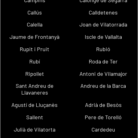
Callús
Calldetenes
Calella
Joan de Vilatorrada
Jaume de Frontanyà
Iscle de Vallalta
Rupit i Pruit
Rubió
Rubí
Roda de Ter
Ripollet
Antoni de Vilamajor
Sant Andreu de
Andreu de la Barca
Llavaneres
Agustí de Lluçanès
Adrià de Besòs
Sallent
Pere de Torelló
Julià de Vilatorta
Cardedeu