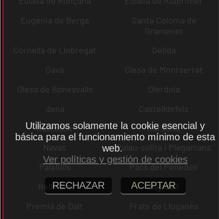
Eulàlia de Ronçana
Eulàlia de Riuprimer
Eugènia de Berga
Santa Coloma de
Gramenet
Cornellà de Llobregat
Gelida
Gavà
Olesa de Montserrat
Olesa de Bonesvalls
Olèrdola
dena
Castelldefels
Utilizamos solamente la cookie esencial y
Castellcir
Cardona
básica para el funcionamiento mínimo de esta
Navas
Palau-solità i Plegamans
web.
Ver políticas y gestión de cookies
Palafolls
Pacs del Penedès
RECHAZAR
ACEPTAR
Rellinars
Rajadell
Premià de Dalt
Prats de Lluçanès