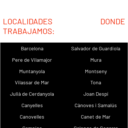
LOCALIDADES DONDE
TRABAJAMOS:
Barcelona
Salvador de Guardiola
Pere de Vilamajor
Mura
Muntanyola
Montseny
Vilassar de Mar
Tona
Julià de Cerdanyola
Joan Despí
Canyelles
Cànoves i Samalús
Canovelles
Canet de Mar
Campins
Calonge de Segarra