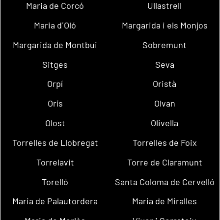
Maria de Corcó
Ullastrell
Maria d´Oló
Margarida i els Monjos
Margarida de Montbui
Sobremunt
Sitges
Seva
Orpí
Oristà
Orís
Olvan
Olost
Olivella
Torrelles de Llobregat
Torrelles de Foix
Torrelavit
Torre de Claramunt
Torelló
Santa Coloma de Cervelló
Maria de Palautordera
Maria de Miralles