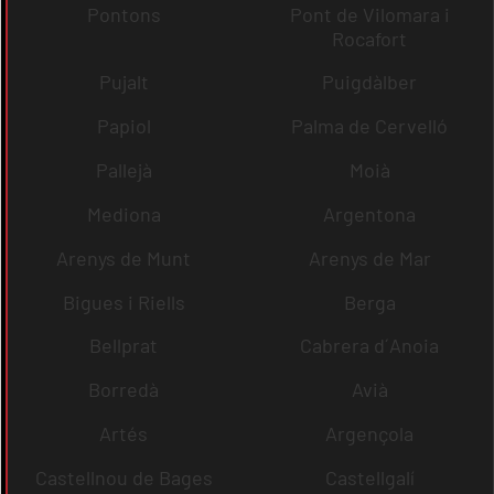
Pontons
Pont de Vilomara i
Rocafort
Pujalt
Puigdàlber
Papiol
Palma de Cervelló
Pallejà
Moià
Mediona
Argentona
Arenys de Munt
Arenys de Mar
Bigues i Riells
Berga
Bellprat
Cabrera d´Anoia
Borredà
Avià
Artés
Argençola
Castellnou de Bages
Castellgalí