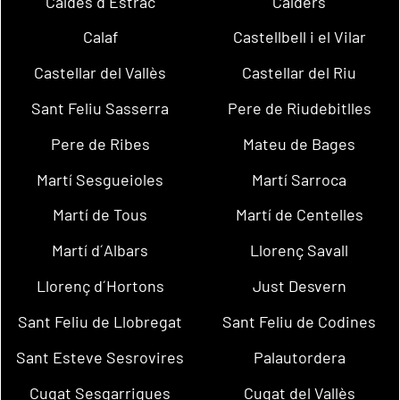
Caldes d´Estrac
Calders
Calaf
Castellbell i el Vilar
Castellar del Vallès
Castellar del Riu
Sant Feliu Sasserra
Pere de Riudebitlles
Pere de Ribes
Mateu de Bages
Martí Sesgueioles
Martí Sarroca
Martí de Tous
Martí de Centelles
Martí d´Albars
Llorenç Savall
Llorenç d´Hortons
Just Desvern
Sant Feliu de Llobregat
Sant Feliu de Codines
Sant Esteve Sesrovires
Palautordera
Cugat Sesgarrigues
Cugat del Vallès