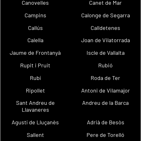
Canovelles
Canet de Mar
Campins
Calonge de Segarra
Callús
Calldetenes
Calella
Joan de Vilatorrada
Jaume de Frontanyà
Iscle de Vallalta
Rupit i Pruit
Rubió
Rubí
Roda de Ter
Ripollet
Antoni de Vilamajor
Sant Andreu de
Andreu de la Barca
Llavaneres
Agustí de Lluçanès
Adrià de Besòs
Sallent
Pere de Torelló