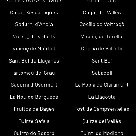
Cugat Sesgarrigues
Cugat del Vallès
Sadurní d´Anoia
Cecília de Voltregà
Vicenç dels Horts
Vicenç de Torelló
Vicenç de Montalt
Cebrià de Vallalta
Sant Boi de Lluçanès
Sant Boi
artomeu del Grau
Sabadell
Sadurní d´Osormort
La Pobla de Claramunt
La Nou de Berguedà
La Llagosta
Fruitós de Bages
Fost de Campsentelles
Quirze Safaja
Quirze del Vallès
Quirze de Besora
Quintí de Mediona