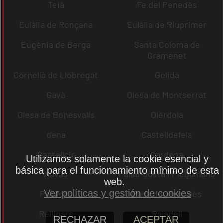
Teià
Fe del Penedès
Eulàlia de Ronçana
Eulàlia de Riuprimer
Eugènia de Berga
Santa Coloma de
Gramenet
Cornellà de Llobregat
Gelida
Gavà
Olesa de Montserrat
Olesa de Bonesvalls
Olèrdola
dena
Castelldefels
Castellcir
Cardona
Utilizamos solamente la cookie esencial y
básica para el funcionamiento mínimo de esta
Navas
Palau-solità i Plegamans
web.
Ver políticas y gestión de cookies
Palafolls
Pacs del Penedès
Rellinars
Rajadell
RECHAZAR
ACEPTAR