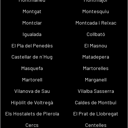
Montgat
Montesquiu
Montclar
Montcada i Reixac
Igualada
Collbató
El Pla del Penedès
El Masnou
Castellar de n´Hug
Matadepera
Masquefa
Martorelles
Martorell
Marganell
Vilanova de Sau
Vilalba Sasserra
Hipòlit de Voltregà
Caldes de Montbui
Els Hostalets de Pierola
El Prat de Llobregat
Cercs
Centelles