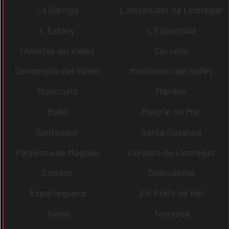
La Garriga
L´Hospitalet de Llobregat
L´Estany
L´Espunyola
l´Ametlla del Vallès
Cervelló
Cerdanyola del Vallès
Montornès del Vallès
Montmeló
Manlleu
Malla
Malgrat de Mar
Santpedor
Santa Susanna
Perpètua de Mogoda
Corbera de Llobregat
Copons
Collsuspina
Esparreguera
Els Prats de Rei
Tiana
Terrassa