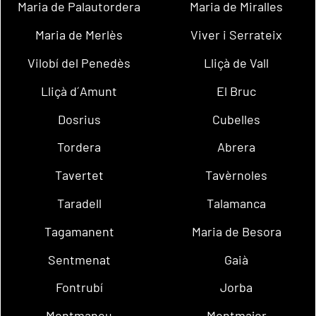
Maria de Palautordera
Maria de Miralles
Maria de Merlès
Viver i Serrateix
Vilobí del Penedès
Lliçà de Vall
Lliçà d´Amunt
El Bruc
Dosrius
Cubelles
Tordera
Abrera
Tavertet
Tavèrnoles
Taradell
Talamanca
Tagamanent
Maria de Besora
Sentmenat
Gaià
Fontrubí
Jorba
Montmaneu
Montmajor