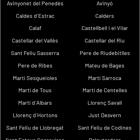
Avinyonet del Penedès
Avinyó
Caldes d´Estrac
Calders
Calaf
Castellbell i el Vilar
Castellar del Vallès
Castellar del Riu
Sant Feliu Sasserra
Pere de Riudebitlles
Pere de Ribes
Mateu de Bages
Martí Sesgueioles
Martí Sarroca
Martí de Tous
Martí de Centelles
Martí d´Albars
Llorenç Savall
Llorenç d´Hortons
Just Desvern
Sant Feliu de Llobregat
Sant Feliu de Codines
Sant Esteve Sesrovires
Palautordera