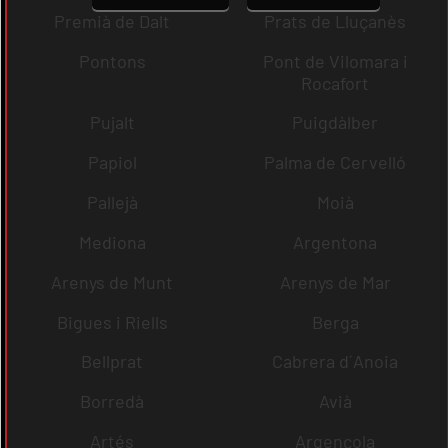
Premià de Dalt
Prats de Lluçanès
Pontons
Pont de Vilomara i
Rocafort
Pujalt
Puigdàlber
Papiol
Palma de Cervelló
Pallejà
Moià
Mediona
Argentona
Arenys de Munt
Arenys de Mar
Bigues i Riells
Berga
Bellprat
Cabrera d´Anoia
Borredà
Avià
Artés
Argençola