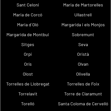
Sant Celoni
Maria de Martorelles
Maria de Corcó
Ullastrell
Maria d´Oló
Margarida i els Monjos
Margarida de Montbui
Sobremunt
Sitges
Seva
Orpí
Oristà
Orís
Olvan
Olost
Olivella
Torrelles de Llobregat
Torrelles de Foix
Torrelavit
Torre de Claramunt
Torelló
Santa Coloma de Cervelló