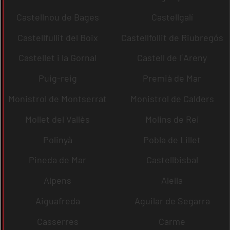
Castellnou de Bages
Castellgalí
Castellfullit del Boix
Castellfollit de Riubregós
Castellet i la Gornal
Castell de l´Areny
Puig-reig
Premià de Mar
Monistrol de Montserrat
Monistrol de Calders
Mollet del Vallès
Molins de Rei
Polinyà
Pobla de Lillet
Pineda de Mar
Castellbisbal
Alpens
Alella
Aiguafreda
Aguilar de Segarra
Casserres
Carme