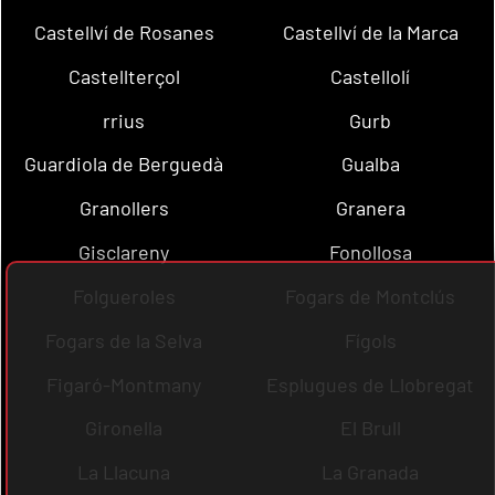
Castellví de Rosanes
Castellví de la Marca
Castellterçol
Castellolí
rrius
Gurb
Guardiola de Berguedà
Gualba
Granollers
Granera
Gisclareny
Fonollosa
Folgueroles
Fogars de Montclús
Fogars de la Selva
Fígols
Figaró-Montmany
Esplugues de Llobregat
Gironella
El Brull
La Llacuna
La Granada