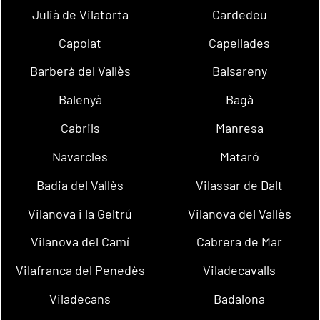
Julià de Vilatorta
Cardedeu
Capolat
Capellades
Barberà del Vallès
Balsareny
Balenyà
Bagà
Cabrils
Manresa
Navarcles
Mataró
Badia del Vallès
Vilassar de Dalt
Vilanova i la Geltrú
Vilanova del Vallès
Vilanova del Camí
Cabrera de Mar
Vilafranca del Penedès
Viladecavalls
Viladecans
Badalona