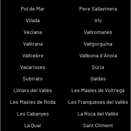
Pol de Mar
Pere Sallavinera
Vilada
Vic
Veciana
Vallromanes
Vallirana
Vallgorguina
Vallcebre
Vallbona d´Anoia
Vacarisses
Súria
Subirats
Saldes
Llinars del Vallès
Les Masíes de Voltregà
Les Masies de Roda
Les Franqueses del Vallès
Les Cabanyes
La Roca del Vallès
La Quar
Sant Climent