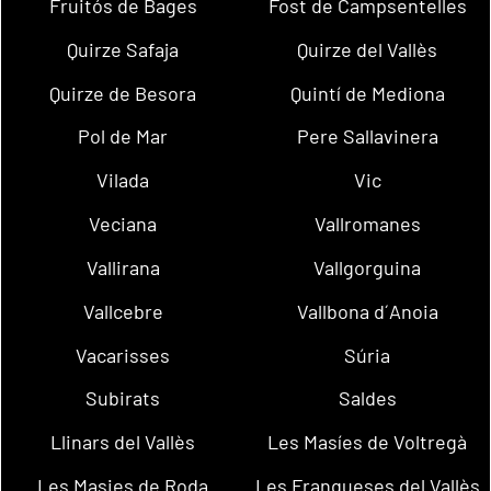
Fruitós de Bages
Fost de Campsentelles
Quirze Safaja
Quirze del Vallès
Quirze de Besora
Quintí de Mediona
Pol de Mar
Pere Sallavinera
Vilada
Vic
Veciana
Vallromanes
Vallirana
Vallgorguina
Vallcebre
Vallbona d´Anoia
Vacarisses
Súria
Subirats
Saldes
Llinars del Vallès
Les Masíes de Voltregà
Les Masies de Roda
Les Franqueses del Vallès