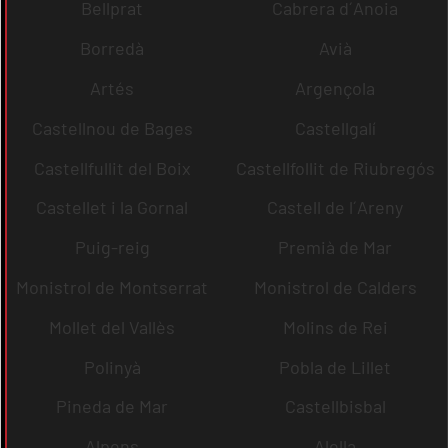
Bellprat
Cabrera d´Anoia
Borredà
Avià
Artés
Argençola
Castellnou de Bages
Castellgalí
Castellfullit del Boix
Castellfollit de Riubregós
Castellet i la Gornal
Castell de l´Areny
Puig-reig
Premià de Mar
Monistrol de Montserrat
Monistrol de Calders
Mollet del Vallès
Molins de Rei
Polinyà
Pobla de Lillet
Pineda de Mar
Castellbisbal
Alpens
Alella