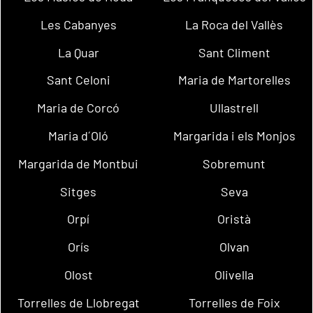
Les Cabanyes
La Roca del Vallès
La Quar
Sant Climent
Sant Celoni
Maria de Martorelles
Maria de Corcó
Ullastrell
Maria d´Oló
Margarida i els Monjos
Margarida de Montbui
Sobremunt
Sitges
Seva
Orpí
Oristà
Orís
Olvan
Olost
Olivella
Torrelles de Llobregat
Torrelles de Foix