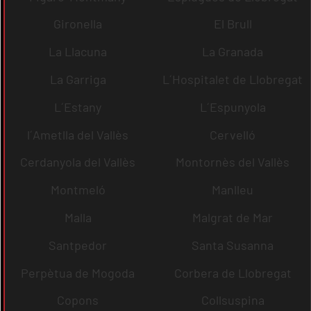
Gironella
El Brull
La Llacuna
La Granada
La Garriga
L´Hospitalet de Llobregat
L´Estany
L´Espunyola
l´Ametlla del Vallès
Cervelló
Cerdanyola del Vallès
Montornès del Vallès
Montmeló
Manlleu
Malla
Malgrat de Mar
Santpedor
Santa Susanna
Perpètua de Mogoda
Corbera de Llobregat
Copons
Collsuspina