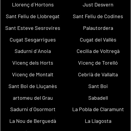
Llorenç d´Hortons
Just Desvern
Sant Feliu de Llobregat
Sant Feliu de Codines
Sant Esteve Sesrovires
Palautordera
Cugat Sesgarrigues
Cugat del Vallès
Sadurní d´Anoia
Cecília de Voltregà
Vicenç dels Horts
Vicenç de Torelló
Vicenç de Montalt
Cebrià de Vallalta
Sant Boi de Lluçanès
Sant Boi
artomeu del Grau
Sabadell
Sadurní d´Osormort
La Pobla de Claramunt
La Nou de Berguedà
La Llagosta