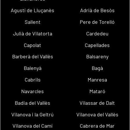
Agustí de Lluçanès
Adrià de Besòs
Sallent
Pere de Torelló
Julià de Vilatorta
Cardedeu
Capolat
Capellades
Barberà del Vallès
Balsareny
Balenyà
Bagà
Cabrils
Manresa
Navarcles
Mataró
Badia del Vallès
Vilassar de Dalt
Vilanova i la Geltrú
Vilanova del Vallès
Vilanova del Camí
Cabrera de Mar