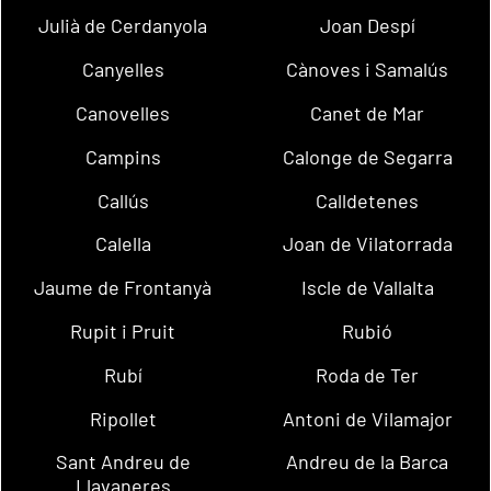
Julià de Cerdanyola
Joan Despí
Canyelles
Cànoves i Samalús
Canovelles
Canet de Mar
Campins
Calonge de Segarra
Callús
Calldetenes
Calella
Joan de Vilatorrada
Jaume de Frontanyà
Iscle de Vallalta
Rupit i Pruit
Rubió
Rubí
Roda de Ter
Ripollet
Antoni de Vilamajor
Sant Andreu de
Andreu de la Barca
Llavaneres