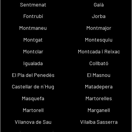
Sentmenat
Gaià
Fontrubí
Jorba
Montmaneu
Montmajor
Montgat
Montesquiu
Montclar
Montcada i Reixac
Igualada
Collbató
El Pla del Penedès
El Masnou
Castellar de n´Hug
Matadepera
Masquefa
Martorelles
Martorell
Marganell
Vilanova de Sau
Vilalba Sasserra