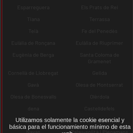
Esparreguera
Els Prats de Rei
Tiana
Terrassa
Teià
Fe del Penedès
Eulàlia de Ronçana
Eulàlia de Riuprimer
Eugènia de Berga
Santa Coloma de
Gramenet
Cornellà de Llobregat
Gelida
Gavà
Olesa de Montserrat
Olesa de Bonesvalls
Olèrdola
dena
Castelldefels
Utilizamos solamente la cookie esencial y
Castellcir
Cardona
básica para el funcionamiento mínimo de esta
Navas
Palau-solità i Plegamans