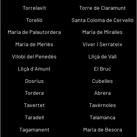
Torrelavit
Torre de Claramunt
Torelló
Santa Coloma de Cervelló
Maria de Palautordera
Maria de Miralles
Maria de Merlès
Viver i Serrateix
Vilobí del Penedès
Lliçà de Vall
Lliçà d´Amunt
El Bruc
Dosrius
Cubelles
Tordera
Abrera
Tavertet
Tavèrnoles
Taradell
Talamanca
Tagamanent
Maria de Besora