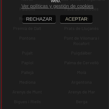
web.
Ver políticas y gestión de cookies
Palafolls
Pacs del Penedès
Rellinars
Rajadell
RECHAZAR
ACEPTAR
Premià de Dalt
Prats de Lluçanès
Pontons
Pont de Vilomara i
Rocafort
Pujalt
Puigdàlber
Papiol
Palma de Cervelló
Pallejà
Moià
Mediona
Argentona
Arenys de Munt
Arenys de Mar
Bigues i Riells
Berga