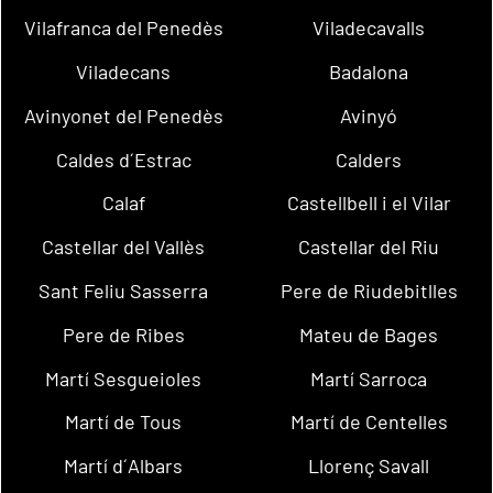
Vilafranca del Penedès
Viladecavalls
Viladecans
Badalona
Avinyonet del Penedès
Avinyó
Caldes d´Estrac
Calders
Calaf
Castellbell i el Vilar
Castellar del Vallès
Castellar del Riu
Sant Feliu Sasserra
Pere de Riudebitlles
Pere de Ribes
Mateu de Bages
Martí Sesgueioles
Martí Sarroca
Martí de Tous
Martí de Centelles
Martí d´Albars
Llorenç Savall