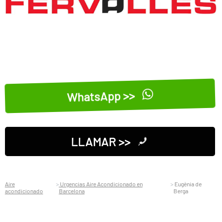
WhatsApp >>
LLAMAR >>
Aire
Urgencias Aire Acondicionado en
Eugènia de
acondicionado
Barcelona
Berga