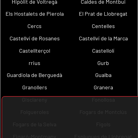
Hipòlit de Voltregà
Caldes de Montbui
Els Hostalets de Pierola
El Prat de Llobregat
Cercs
Centelles
Castellví de Rosanes
Castellví de la Marca
Castellterçol
Castellolí
rrius
Gurb
Guardiola de Berguedà
Gualba
Granollers
Granera
Gisclareny
Fonollosa
Folgueroles
Fogars de Montclús
Fogars de la Selva
Fígols
Figaró-Montmany
Esplugues de Llobregat