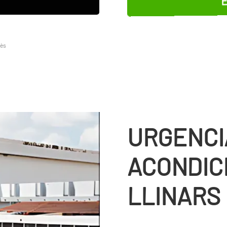
lès
URGENCI
ACONDIC
LLINARS