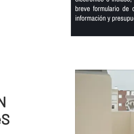
breve formulario de c
información y presupu
N
èS