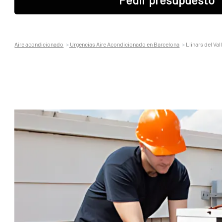
Aire acondicionado
Urgencias Aire Acondicionado en Barcelona
Llinars del Val