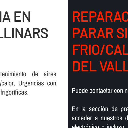
IA EN
REPARAC
LLINARS
PARAR S
FRIO/CA
DEL VAL
tenimiento de aires
/calor, Urgencias con
Puede contactar con n
igorí­ficas.
En la sección de pre
acceder a nuestros d
electrónico o incluso,