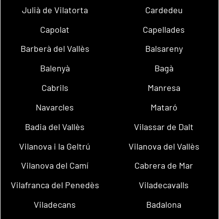
Julià de Vilatorta
Cardedeu
Capolat
Capellades
Barberà del Vallès
Balsareny
Balenyà
Bagà
Cabrils
Manresa
Navarcles
Mataró
Badia del Vallès
Vilassar de Dalt
Vilanova i la Geltrú
Vilanova del Vallès
Vilanova del Camí
Cabrera de Mar
Vilafranca del Penedès
Viladecavalls
Viladecans
Badalona