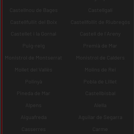
Castellnou de Bages
Castellgalí
Castellfullit del Boix
Castellfollit de Riubregós
Castellet i la Gornal
Castell de l´Areny
Puig-reig
Premià de Mar
Monistrol de Montserrat
Monistrol de Calders
Mollet del Vallès
Molins de Rei
Polinyà
Pobla de Lillet
Pineda de Mar
Castellbisbal
Alpens
Alella
Aiguafreda
Aguilar de Segarra
Casserres
Carme