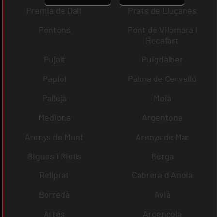
Premià de Dalt
Prats de Lluçanès
Pontons
Pont de Vilomara i
Rocafort
Pujalt
Puigdàlber
Papiol
Palma de Cervelló
Pallejà
Moià
Mediona
Argentona
Arenys de Munt
Arenys de Mar
Bigues i Riells
Berga
Bellprat
Cabrera d´Anoia
Borredà
Avià
Artés
Argençola