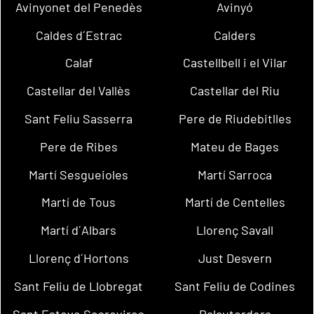
Avinyonet del Penedès
Avinyó
Caldes d´Estrac
Calders
Calaf
Castellbell i el Vilar
Castellar del Vallès
Castellar del Riu
Sant Feliu Sasserra
Pere de Riudebitlles
Pere de Ribes
Mateu de Bages
Martí Sesgueioles
Martí Sarroca
Martí de Tous
Martí de Centelles
Martí d´Albars
Llorenç Savall
Llorenç d´Hortons
Just Desvern
Sant Feliu de Llobregat
Sant Feliu de Codines
Sant Esteve Sesrovires
Palautordera