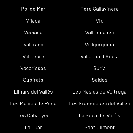
Pol de Mar
Pere Sallavinera
Vilada
Vic
Veciana
Vallromanes
Vallirana
Vallgorguina
Vallcebre
Vallbona d´Anoia
Vacarisses
Súria
Subirats
Saldes
Llinars del Vallès
Les Masíes de Voltregà
Les Masies de Roda
Les Franqueses del Vallès
Les Cabanyes
La Roca del Vallès
La Quar
Sant Climent