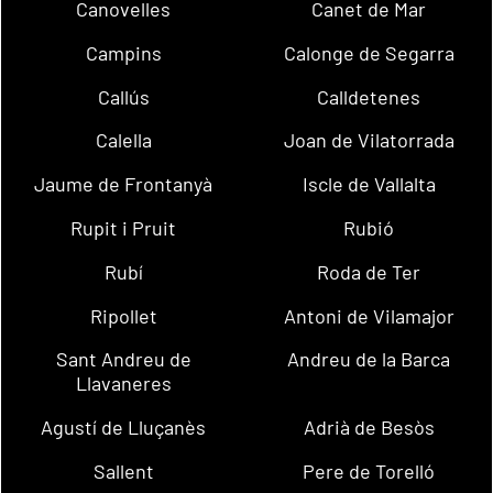
Canovelles
Canet de Mar
Campins
Calonge de Segarra
Callús
Calldetenes
Calella
Joan de Vilatorrada
Jaume de Frontanyà
Iscle de Vallalta
Rupit i Pruit
Rubió
Rubí
Roda de Ter
Ripollet
Antoni de Vilamajor
Sant Andreu de
Andreu de la Barca
Llavaneres
Agustí de Lluçanès
Adrià de Besòs
Sallent
Pere de Torelló