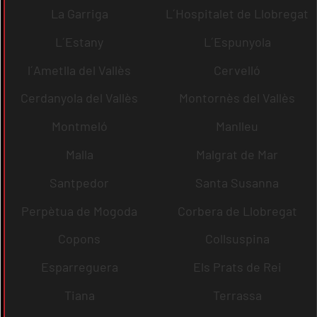
La Garriga
L´Hospitalet de Llobregat
L´Estany
L´Espunyola
l´Ametlla del Vallès
Cervelló
Cerdanyola del Vallès
Montornès del Vallès
Montmeló
Manlleu
Malla
Malgrat de Mar
Santpedor
Santa Susanna
Perpètua de Mogoda
Corbera de Llobregat
Copons
Collsuspina
Esparreguera
Els Prats de Rei
Tiana
Terrassa