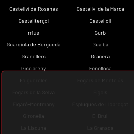
Castellví de Rosanes
Castellví de la Marca
Castellterçol
Castellolí
rrius
Gurb
Guardiola de Berguedà
Gualba
Granollers
Granera
Gisclareny
Fonollosa
Folgueroles
Fogars de Montclús
Fogars de la Selva
Fígols
Figaró-Montmany
Esplugues de Llobregat
Gironella
El Brull
La Llacuna
La Granada