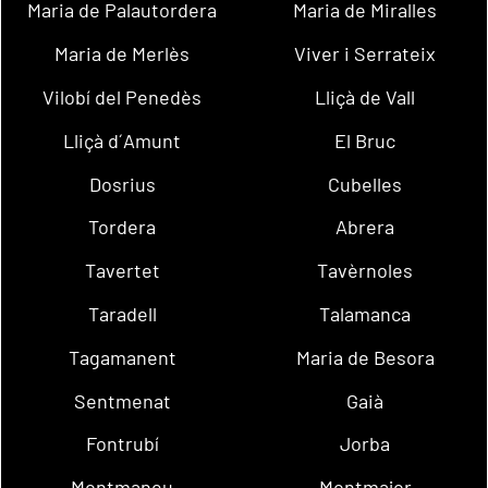
Maria de Palautordera
Maria de Miralles
Maria de Merlès
Viver i Serrateix
Vilobí del Penedès
Lliçà de Vall
Lliçà d´Amunt
El Bruc
Dosrius
Cubelles
Tordera
Abrera
Tavertet
Tavèrnoles
Taradell
Talamanca
Tagamanent
Maria de Besora
Sentmenat
Gaià
Fontrubí
Jorba
Montmaneu
Montmajor