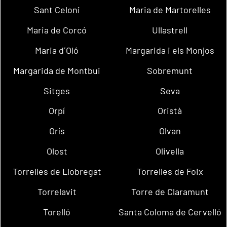
Sant Celoni
Maria de Martorelles
Maria de Corcó
Ullastrell
Maria d´Oló
Margarida i els Monjos
Margarida de Montbui
Sobremunt
Sitges
Seva
Orpí
Oristà
Orís
Olvan
Olost
Olivella
Torrelles de Llobregat
Torrelles de Foix
Torrelavit
Torre de Claramunt
Torelló
Santa Coloma de Cervelló