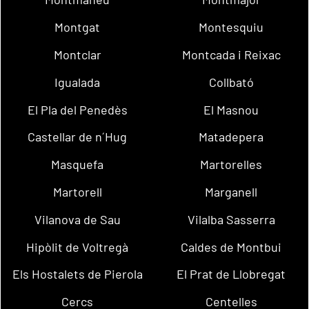
Montgat
Montesquiu
Montclar
Montcada i Reixac
Igualada
Collbató
El Pla del Penedès
El Masnou
Castellar de n´Hug
Matadepera
Masquefa
Martorelles
Martorell
Marganell
Vilanova de Sau
Vilalba Sasserra
Hipòlit de Voltregà
Caldes de Montbui
Els Hostalets de Pierola
El Prat de Llobregat
Cercs
Centelles