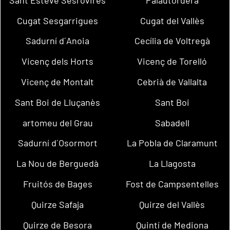
Cugat Sesgarrigues
Cugat del Vallès
Sadurní d´Anoia
Cecília de Voltregà
Vicenç dels Horts
Vicenç de Torelló
Vicenç de Montalt
Cebrià de Vallalta
Sant Boi de Lluçanès
Sant Boi
artomeu del Grau
Sabadell
Sadurní d´Osormort
La Pobla de Claramunt
La Nou de Berguedà
La Llagosta
Fruitós de Bages
Fost de Campsentelles
Quirze Safaja
Quirze del Vallès
Quirze de Besora
Quintí de Mediona