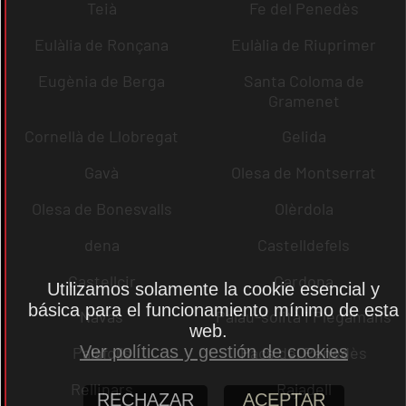
Teià
Fe del Penedès
Eulàlia de Ronçana
Eulàlia de Riuprimer
Eugènia de Berga
Santa Coloma de
Gramenet
Cornellà de Llobregat
Gelida
Gavà
Olesa de Montserrat
Olesa de Bonesvalls
Olèrdola
dena
Castelldefels
Castellcir
Cardona
Utilizamos solamente la cookie esencial y
básica para el funcionamiento mínimo de esta
Navas
Palau-solità i Plegamans
web.
Ver políticas y gestión de cookies
Palafolls
Pacs del Penedès
Rellinars
Rajadell
RECHAZAR
ACEPTAR