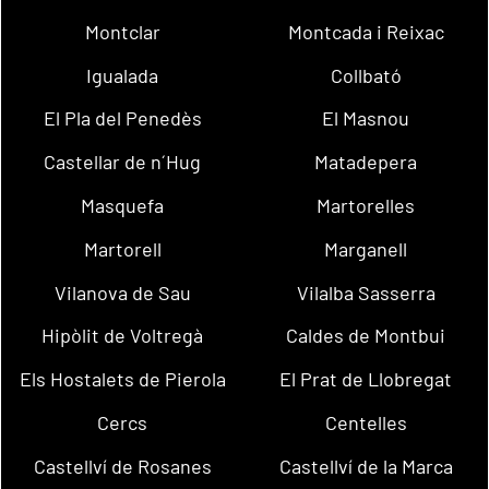
Montclar
Montcada i Reixac
Igualada
Collbató
El Pla del Penedès
El Masnou
Castellar de n´Hug
Matadepera
Masquefa
Martorelles
Martorell
Marganell
Vilanova de Sau
Vilalba Sasserra
Hipòlit de Voltregà
Caldes de Montbui
Els Hostalets de Pierola
El Prat de Llobregat
Cercs
Centelles
Castellví de Rosanes
Castellví de la Marca