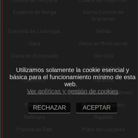
Eugènia de Berga
Santa Coloma de
Gramenet
Cornellà de Llobregat
Gelida
Gavà
Olesa de Montserrat
Olesa de Bonesvalls
Olèrdola
dena
Castelldefels
Utilizamos solamente la cookie esencial y
básica para el funcionamiento mínimo de esta
Castellcir
Cardona
web.
Ver políticas y gestión de cookies
Navas
Palau-solità i Plegamans
Palafolls
Pacs del Penedès
RECHAZAR
ACEPTAR
Rellinars
Rajadell
Premià de Dalt
Prats de Lluçanès