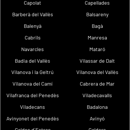
Capolat
Capellades
Barberà del Vallès
Balsareny
Balenyà
Bagà
Cabrils
Manresa
Navarcles
Mataró
Badia del Vallès
Vilassar de Dalt
Vilanova i la Geltrú
Vilanova del Vallès
Vilanova del Camí
Cabrera de Mar
Vilafranca del Penedès
Viladecavalls
Viladecans
Badalona
Avinyonet del Penedès
Avinyó
Caldes d´Estrac
Calders