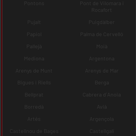
Pontons
Pont de Vilomara i
Rocafort
Pujalt
Puigdàlber
Papiol
Palma de Cervelló
Pallejà
Moià
Mediona
Argentona
Arenys de Munt
Arenys de Mar
Bigues i Riells
Berga
Bellprat
Cabrera d´Anoia
Borredà
Avià
Artés
Argençola
Castellnou de Bages
Castellgalí