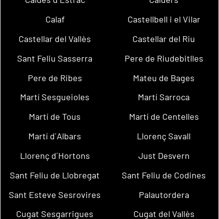
Calaf
Castellbell i el Vilar
Castellar del Vallès
Castellar del Riu
Sant Feliu Sasserra
Pere de Riudebitlles
Pere de Ribes
Mateu de Bages
Martí Sesgueioles
Martí Sarroca
Martí de Tous
Martí de Centelles
Martí d´Albars
Llorenç Savall
Llorenç d´Hortons
Just Desvern
Sant Feliu de Llobregat
Sant Feliu de Codines
Sant Esteve Sesrovires
Palautordera
Cugat Sesgarrigues
Cugat del Vallès