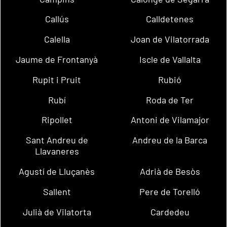
Callús
Calldetenes
Calella
Joan de Vilatorrada
Jaume de Frontanyà
Iscle de Vallalta
Rupit i Pruit
Rubió
Rubí
Roda de Ter
Ripollet
Antoni de Vilamajor
Sant Andreu de
Andreu de la Barca
Llavaneres
Agustí de Lluçanès
Adrià de Besòs
Sallent
Pere de Torelló
Julià de Vilatorta
Cardedeu