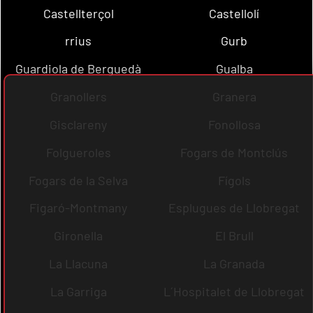
Castellterçol
Castellolí
rrius
Gurb
Guardiola de Berguedà
Gualba
Granollers
Granera
Gisclareny
Fonollosa
Folgueroles
Fogars de Montclús
Fogars de la Selva
Fígols
Figaró-Montmany
Esplugues de Llobregat
Gironella
El Brull
La Llacuna
La Granada
La Garriga
L´Hospitalet de Llobregat