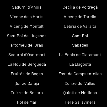
Sadurní d´Anoia
Cecília de Voltregà
Vicenç dels Horts
Vicenç de Torelló
Vicenç de Montalt
Cebrià de Vallalta
Sant Boi de Lluçanès
Sant Boi
artomeu del Grau
Sabadell
Sadurní d´Osormort
La Pobla de Claramunt
La Nou de Berguedà
La Llagosta
Fruitós de Bages
Fost de Campsentelles
Quirze Safaja
Quirze del Vallès
Quirze de Besora
Quintí de Mediona
Pol de Mar
Pere Sallavinera