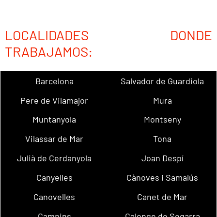
LOCALIDADES DONDE
TRABAJAMOS:
Barcelona
Salvador de Guardiola
Pere de Vilamajor
Mura
Muntanyola
Montseny
Vilassar de Mar
Tona
Julià de Cerdanyola
Joan Despí
Canyelles
Cànoves i Samalús
Canovelles
Canet de Mar
Campins
Calonge de Segarra