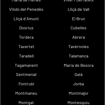
Vilobí del Penedès
Lliçà de Vall
Lliçà d´Amunt
El Bruc
Dosrius
Cubelles
Tordera
Abrera
Tavertet
Tavèrnoles
Taradell
Talamanca
Tagamanent
Maria de Besora
Sentmenat
Gaià
Fontrubí
Jorba
Montmaneu
Montmajor
Montgat
Montesquiu