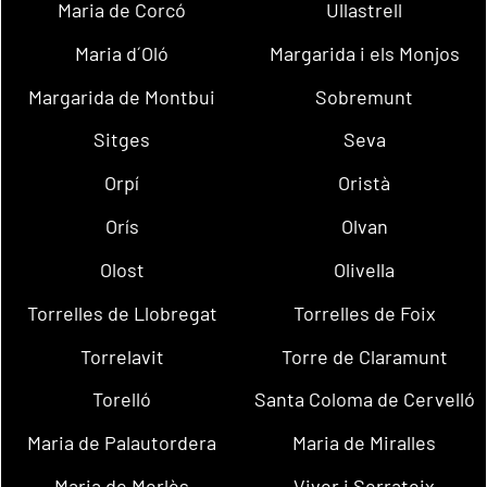
Maria de Corcó
Ullastrell
Maria d´Oló
Margarida i els Monjos
Margarida de Montbui
Sobremunt
Sitges
Seva
Orpí
Oristà
Orís
Olvan
Olost
Olivella
Torrelles de Llobregat
Torrelles de Foix
Torrelavit
Torre de Claramunt
Torelló
Santa Coloma de Cervelló
Maria de Palautordera
Maria de Miralles
Maria de Merlès
Viver i Serrateix