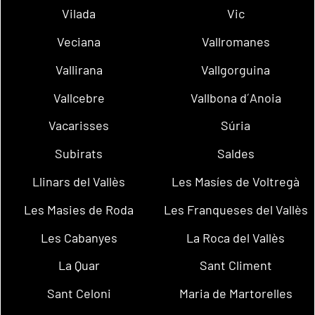
Vilada
Vic
Veciana
Vallromanes
Vallirana
Vallgorguina
Vallcebre
Vallbona d´Anoia
Vacarisses
Súria
Subirats
Saldes
Llinars del Vallès
Les Masíes de Voltregà
Les Masies de Roda
Les Franqueses del Vallès
Les Cabanyes
La Roca del Vallès
La Quar
Sant Climent
Sant Celoni
Maria de Martorelles