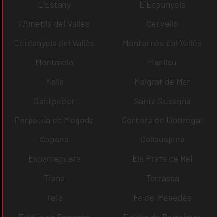
L´Estany
L´Espunyola
l´Ametlla del Vallès
Cervelló
Cerdanyola del Vallès
Montornès del Vallès
Montmeló
Manlleu
Malla
Malgrat de Mar
Santpedor
Santa Susanna
Perpètua de Mogoda
Corbera de Llobregat
Copons
Collsuspina
Esparreguera
Els Prats de Rei
Tiana
Terrassa
Teià
Fe del Penedès
Eulàlia de Ronçana
Eulàlia de Riuprimer