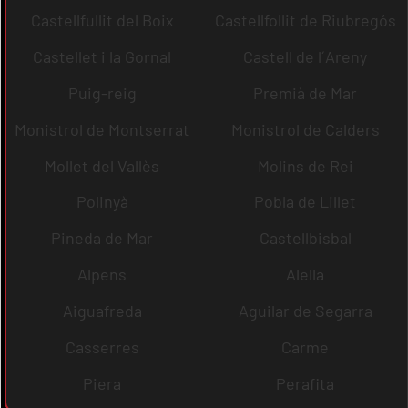
Castellfullit del Boix
Castellfollit de Riubregós
Castellet i la Gornal
Castell de l´Areny
Puig-reig
Premià de Mar
Monistrol de Montserrat
Monistrol de Calders
Mollet del Vallès
Molins de Rei
Polinyà
Pobla de Lillet
Pineda de Mar
Castellbisbal
Alpens
Alella
Aiguafreda
Aguilar de Segarra
Casserres
Carme
Piera
Perafita