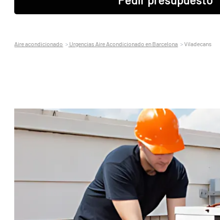
Aire acondicionado
Urgencias Aire Acondicionado en Barcelona
Viladecans