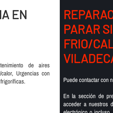
IA EN
REPARAC
PARAR S
FRIO/CA
VILADEC
tenimiento de aires
/calor, Urgencias con
Puede contactar con n
igorí­ficas.
En la sección de pre
acceder a nuestros d
electrónico o incluso,