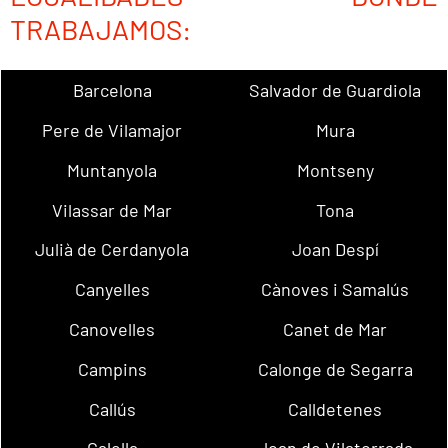
TRABAJAMOS:
Barcelona
Salvador de Guardiola
Pere de Vilamajor
Mura
Muntanyola
Montseny
Vilassar de Mar
Tona
Julià de Cerdanyola
Joan Despí
Canyelles
Cànoves i Samalús
Canovelles
Canet de Mar
Campins
Calonge de Segarra
Callús
Calldetenes