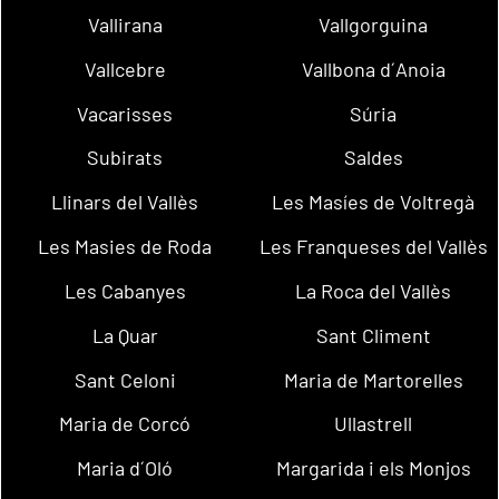
Vallirana
Vallgorguina
Vallcebre
Vallbona d´Anoia
Vacarisses
Súria
Subirats
Saldes
Llinars del Vallès
Les Masíes de Voltregà
Les Masies de Roda
Les Franqueses del Vallès
Les Cabanyes
La Roca del Vallès
La Quar
Sant Climent
Sant Celoni
Maria de Martorelles
Maria de Corcó
Ullastrell
Maria d´Oló
Margarida i els Monjos