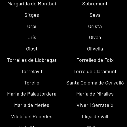
Margarida de Montbui
Sobremunt
Sitges
Seva
Orpí
Oristà
Orís
Olvan
Olost
Olivella
Torrelles de Llobregat
Torrelles de Foix
Torrelavit
Torre de Claramunt
Torelló
Santa Coloma de Cervelló
Maria de Palautordera
Maria de Miralles
Maria de Merlès
Viver i Serrateix
Vilobí del Penedès
Lliçà de Vall