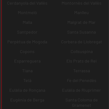
Cerdanyola del Vallès
Montornès del Vallès
Montmeló
Manlleu
Malla
Malgrat de Mar
Santpedor
Santa Susanna
Perpètua de Mogoda
Corbera de Llobregat
Copons
Collsuspina
Esparreguera
Els Prats de Rei
Tiana
Terrassa
Teià
Fe del Penedès
Eulàlia de Ronçana
Eulàlia de Riuprimer
Eugènia de Berga
Santa Coloma de
Gramenet