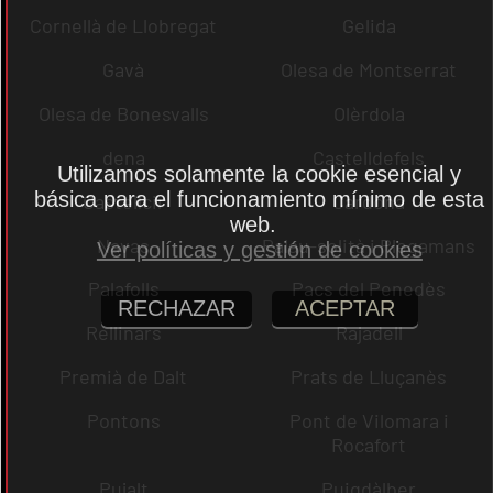
Cornellà de Llobregat
Gelida
Gavà
Olesa de Montserrat
Olesa de Bonesvalls
Olèrdola
dena
Castelldefels
Utilizamos solamente la cookie esencial y
básica para el funcionamiento mínimo de esta
Castellcir
Cardona
web.
Navas
Palau-solità i Plegamans
Ver políticas y gestión de cookies
Palafolls
Pacs del Penedès
RECHAZAR
ACEPTAR
Rellinars
Rajadell
Premià de Dalt
Prats de Lluçanès
Pontons
Pont de Vilomara i
Rocafort
Pujalt
Puigdàlber