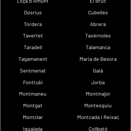
Lliçà d´Amunt
El Bruc
Dosrius
Cubelles
Tordera
Abrera
Tavertet
Tavèrnoles
Taradell
Talamanca
Tagamanent
Maria de Besora
Sentmenat
Gaià
Fontrubí
Jorba
Montmaneu
Montmajor
Montgat
Montesquiu
Montclar
Montcada i Reixac
Igualada
Collbató