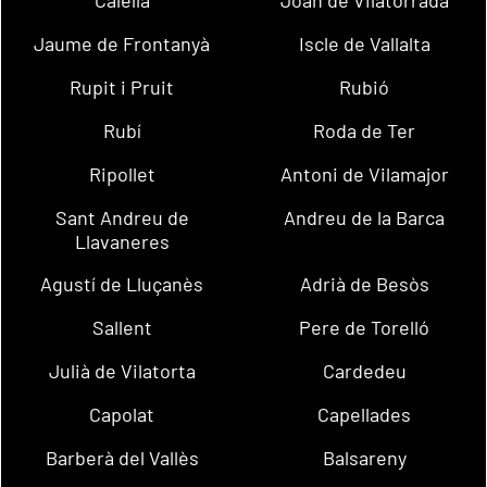
Calella
Joan de Vilatorrada
Jaume de Frontanyà
Iscle de Vallalta
Rupit i Pruit
Rubió
Rubí
Roda de Ter
Ripollet
Antoni de Vilamajor
Sant Andreu de
Andreu de la Barca
Llavaneres
Agustí de Lluçanès
Adrià de Besòs
Sallent
Pere de Torelló
Julià de Vilatorta
Cardedeu
Capolat
Capellades
Barberà del Vallès
Balsareny