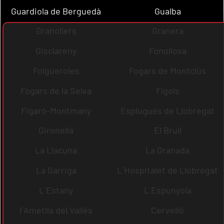
Guardiola de Berguedà
Gualba
Granollers
Granera
Gisclareny
Fonollosa
Folgueroles
Fogars de Montclús
Fogars de la Selva
Fígols
Figaró-Montmany
Esplugues de Llobregat
Gironella
El Brull
La Llacuna
La Granada
La Garriga
L´Hospitalet de Llobregat
L´Estany
L´Espunyola
l´Ametlla del Vallès
Cervelló