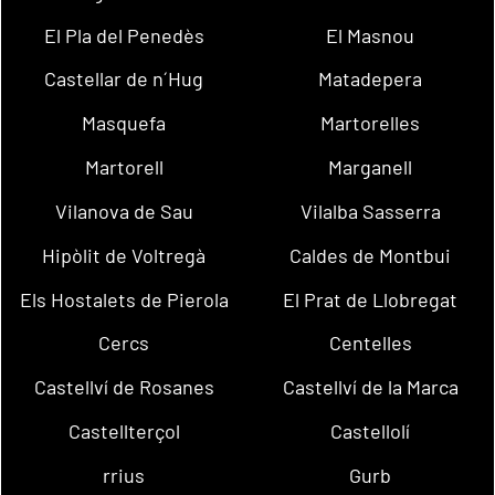
El Pla del Penedès
El Masnou
Castellar de n´Hug
Matadepera
Masquefa
Martorelles
Martorell
Marganell
Vilanova de Sau
Vilalba Sasserra
Hipòlit de Voltregà
Caldes de Montbui
Els Hostalets de Pierola
El Prat de Llobregat
Cercs
Centelles
Castellví de Rosanes
Castellví de la Marca
Castellterçol
Castellolí
rrius
Gurb