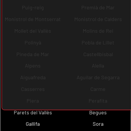
Puig-reig
Premià de Mar
Monistrol de Montserrat
Monistrol de Calders
Mollet del Vallès
Molins de Rei
Polinyà
Pobla de Lillet
Pineda de Mar
Castellbisbal
Alpens
Alella
Aiguafreda
Aguilar de Segarra
Casserres
Carme
Piera
Perafita
Parets del Vallès
Begues
Gallifa
Sora