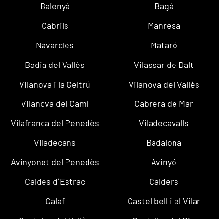
Balenyà
Bagà
Cabrils
Manresa
Navarcles
Mataró
Badia del Vallès
Vilassar de Dalt
Vilanova i la Geltrú
Vilanova del Vallès
Vilanova del Camí
Cabrera de Mar
Vilafranca del Penedès
Viladecavalls
Viladecans
Badalona
Avinyonet del Penedès
Avinyó
Caldes d´Estrac
Calders
Calaf
Castellbell i el Vilar