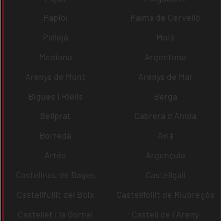
Papiol
Palma de Cervelló
Pallejà
Moià
Mediona
Argentona
Arenys de Munt
Arenys de Mar
Bigues i Riells
Berga
Bellprat
Cabrera d´Anoia
Borredà
Avià
Artés
Argençola
Castellnou de Bages
Castellgalí
Castellfullit del Boix
Castellfollit de Riubregós
Castellet i la Gornal
Castell de l´Areny