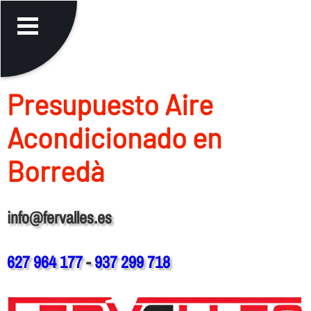
Presupuesto Aire
Acondicionado en
Borredà
info@fervalles.es
627 964 177
-
937 299 718