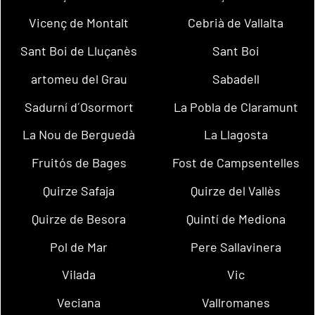
Vicenç de Montalt
Cebrià de Vallalta
Sant Boi de Lluçanès
Sant Boi
artomeu del Grau
Sabadell
Sadurní d´Osormort
La Pobla de Claramunt
La Nou de Berguedà
La Llagosta
Fruitós de Bages
Fost de Campsentelles
Quirze Safaja
Quirze del Vallès
Quirze de Besora
Quintí de Mediona
Pol de Mar
Pere Sallavinera
Vilada
Vic
Veciana
Vallromanes