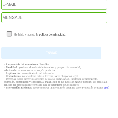
He leído y acepto la
política de privacidad
.
·
Responsable del tratamiento
: Fervalles
·
Finalidad
: gestionar el envío de información y prospección comercial,
relacionada con nuestros servicios y/o productos.
·
Legitimación
: consentimiento del interesado.
·
Destinatarios
: no se cederán datos a terceros, salvo obligación legal.
·
Derechos
: podrá ejercer los derechos de acceso, rectificación, limitación de tratamiento,
supresión, portabilidad y oposición al tratamiento de sus datos de carácter personal, así como a la
retirada del consentimiento prestado para el tratamiento de los mismos.
·
Información adicional
: puede consultar la información detallada sobre Protección de Datos
aquí
.