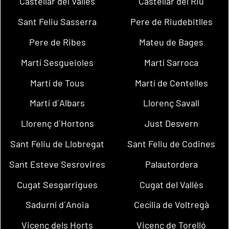
Castellar del Vallès
Castellar del Riu
Sant Feliu Sasserra
Pere de Riudebitlles
Pere de Ribes
Mateu de Bages
Martí Sesgueioles
Martí Sarroca
Martí de Tous
Martí de Centelles
Martí d´Albars
Llorenç Savall
Llorenç d´Hortons
Just Desvern
Sant Feliu de Llobregat
Sant Feliu de Codines
Sant Esteve Sesrovires
Palautordera
Cugat Sesgarrigues
Cugat del Vallès
Sadurní d´Anoia
Cecília de Voltregà
Vicenç dels Horts
Vicenç de Torelló