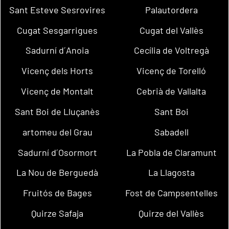
Sant Esteve Sesrovires
Palautordera
Cugat Sesgarrigues
Cugat del Vallès
Sadurní d´Anoia
Cecília de Voltregà
Vicenç dels Horts
Vicenç de Torelló
Vicenç de Montalt
Cebrià de Vallalta
Sant Boi de Lluçanès
Sant Boi
artomeu del Grau
Sabadell
Sadurní d´Osormort
La Pobla de Claramunt
La Nou de Berguedà
La Llagosta
Fruitós de Bages
Fost de Campsentelles
Quirze Safaja
Quirze del Vallès