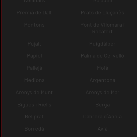
Rellinars
Rajadell
Premià de Dalt
Prats de Lluçanès
Pontons
Pont de Vilomara i
Rocafort
Pujalt
Puigdàlber
Papiol
Palma de Cervelló
Pallejà
Moià
Mediona
Argentona
Arenys de Munt
Arenys de Mar
Bigues i Riells
Berga
Bellprat
Cabrera d´Anoia
Borredà
Avià