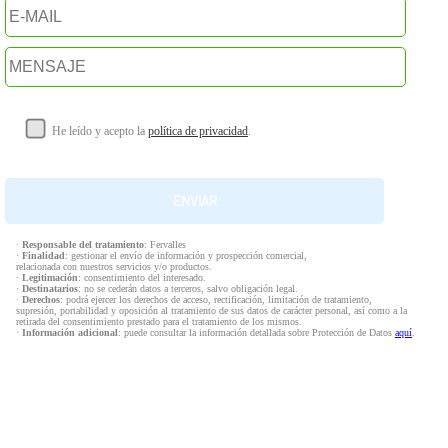
He leído y acepto la
política de privacidad
.
·
Responsable del tratamiento
: Fervalles
·
Finalidad
: gestionar el envío de información y prospección comercial,
relacionada con nuestros servicios y/o productos.
·
Legitimación
: consentimiento del interesado.
·
Destinatarios
: no se cederán datos a terceros, salvo obligación legal.
·
Derechos
: podrá ejercer los derechos de acceso, rectificación, limitación de tratamiento,
supresión, portabilidad y oposición al tratamiento de sus datos de carácter personal, así como a la
retirada del consentimiento prestado para el tratamiento de los mismos.
·
Información adicional
: puede consultar la información detallada sobre Protección de Datos
aquí
.