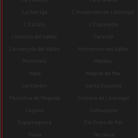
La Garriga
L´Hospitalet de Llobregat
L´Estany
L´Espunyola
l´Ametlla del Vallès
Cervelló
Cerdanyola del Vallès
Montornès del Vallès
Montmeló
Manlleu
Malla
Malgrat de Mar
Santpedor
Santa Susanna
Perpètua de Mogoda
Corbera de Llobregat
Copons
Collsuspina
Esparreguera
Els Prats de Rei
Tiana
Terrassa