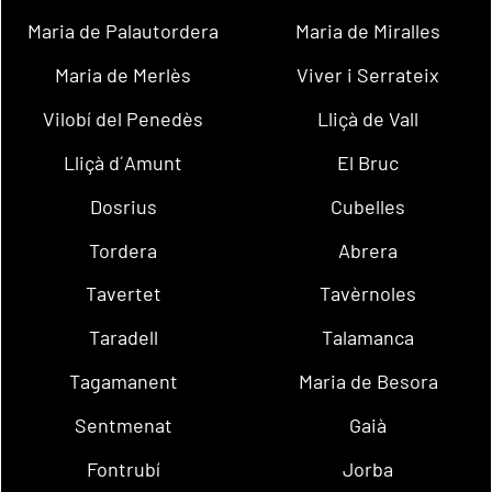
Maria de Palautordera
Maria de Miralles
Maria de Merlès
Viver i Serrateix
Vilobí del Penedès
Lliçà de Vall
Lliçà d´Amunt
El Bruc
Dosrius
Cubelles
Tordera
Abrera
Tavertet
Tavèrnoles
Taradell
Talamanca
Tagamanent
Maria de Besora
Sentmenat
Gaià
Fontrubí
Jorba