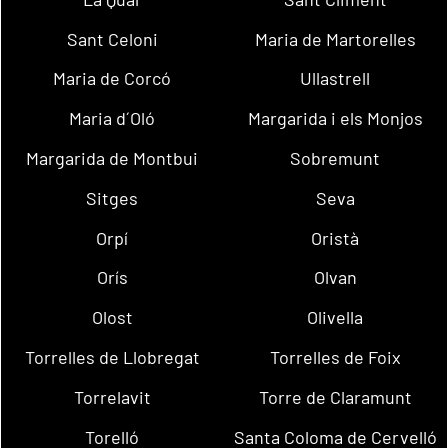
Sant Celoni
Maria de Martorelles
Maria de Corcó
Ullastrell
Maria d´Oló
Margarida i els Monjos
Margarida de Montbui
Sobremunt
Sitges
Seva
Orpí
Oristà
Orís
Olvan
Olost
Olivella
Torrelles de Llobregat
Torrelles de Foix
Torrelavit
Torre de Claramunt
Torelló
Santa Coloma de Cervelló