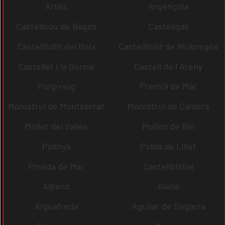
Artés
Argençola
Castellnou de Bages
Castellgalí
Castellfullit del Boix
Castellfollit de Riubregós
Castellet i la Gornal
Castell de l´Areny
Puig-reig
Premià de Mar
Monistrol de Montserrat
Monistrol de Calders
Mollet del Vallès
Molins de Rei
Polinyà
Pobla de Lillet
Pineda de Mar
Castellbisbal
Alpens
Alella
Aiguafreda
Aguilar de Segarra