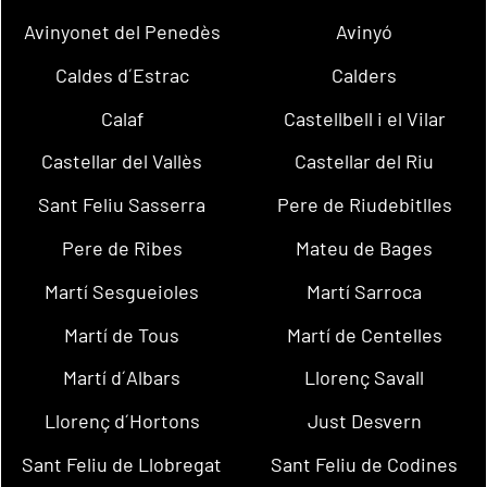
Avinyonet del Penedès
Avinyó
Caldes d´Estrac
Calders
Calaf
Castellbell i el Vilar
Castellar del Vallès
Castellar del Riu
Sant Feliu Sasserra
Pere de Riudebitlles
Pere de Ribes
Mateu de Bages
Martí Sesgueioles
Martí Sarroca
Martí de Tous
Martí de Centelles
Martí d´Albars
Llorenç Savall
Llorenç d´Hortons
Just Desvern
Sant Feliu de Llobregat
Sant Feliu de Codines