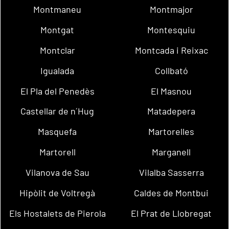
Montmaneu
Montmajor
Montgat
Montesquiu
Montclar
Montcada i Reixac
Igualada
Collbató
El Pla del Penedès
El Masnou
Castellar de n´Hug
Matadepera
Masquefa
Martorelles
Martorell
Marganell
Vilanova de Sau
Vilalba Sasserra
Hipòlit de Voltregà
Caldes de Montbui
Els Hostalets de Pierola
El Prat de Llobregat