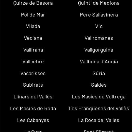
Quirze de Besora
Quintí de Mediona
Pol de Mar
Pere Sallavinera
Vilada
Vic
Veciana
Vallromanes
Vallirana
Vallgorguina
Vallcebre
Vallbona d´Anoia
Vacarisses
Súria
Subirats
Saldes
Llinars del Vallès
Les Masíes de Voltregà
Les Masies de Roda
Les Franqueses del Vallès
Les Cabanyes
La Roca del Vallès
La Quar
Sant Climent