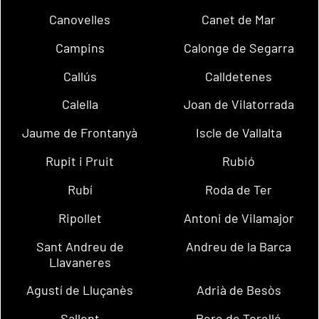
Canovelles
Canet de Mar
Campins
Calonge de Segarra
Callús
Calldetenes
Calella
Joan de Vilatorrada
Jaume de Frontanyà
Iscle de Vallalta
Rupit i Pruit
Rubió
Rubí
Roda de Ter
Ripollet
Antoni de Vilamajor
Sant Andreu de
Andreu de la Barca
Llavaneres
Agustí de Lluçanès
Adrià de Besòs
Sallent
Pere de Torelló