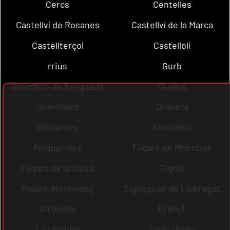
Cercs
Centelles
Castellví de Rosanes
Castellví de la Marca
Castellterçol
Castellolí
rrius
Gurb
Guardiola de Berguedà
Gualba
Granollers
Granera
Gisclareny
Fonollosa
Folgueroles
Fogars de Montclús
Fogars de la Selva
Fígols
Figaró-Montmany
Esplugues de Llobregat
Gironella
El Brull
La Llacuna
La Granada