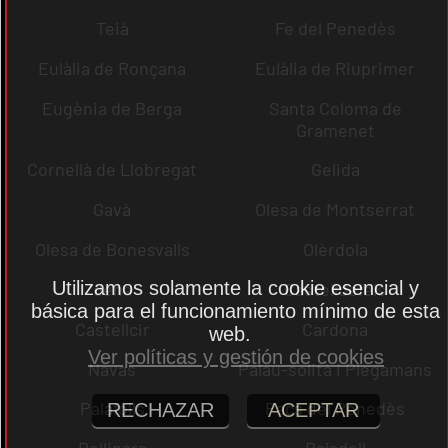
Teià
Fe del Penedès
Eulàlia de Ronçana
Eulàlia de Riuprimer
Eugènia de Berga
Santa Coloma de
Gramenet
Cornellà de Llobregat
Gelida
Gavà
Olesa de Montserrat
Olesa de Bonesvalls
Olèrdola
Utilizamos solamente la cookie esencial y
dena
Castelldefels
básica para el funcionamiento mínimo de esta
Castellcir
Cardona
web.
Ver políticas y gestión de cookies
Navas
Palau-solità i Plegamans
Palafolls
Pacs del Penedès
RECHAZAR
ACEPTAR