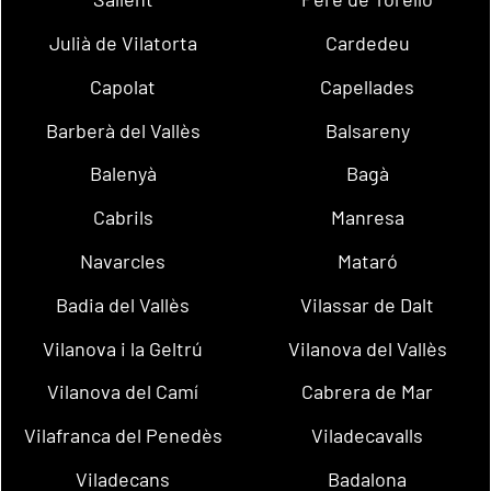
Julià de Vilatorta
Cardedeu
Capolat
Capellades
Barberà del Vallès
Balsareny
Balenyà
Bagà
Cabrils
Manresa
Navarcles
Mataró
Badia del Vallès
Vilassar de Dalt
Vilanova i la Geltrú
Vilanova del Vallès
Vilanova del Camí
Cabrera de Mar
Vilafranca del Penedès
Viladecavalls
Viladecans
Badalona