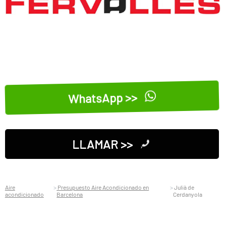
WhatsApp >>
LLAMAR >>
Aire
Presupuesto Aire Acondicionado en
Julià de
acondicionado
Barcelona
Cerdanyola