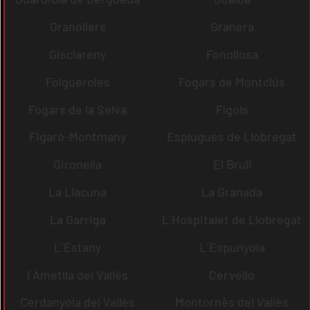
Granollers
Granera
Gisclareny
Fonollosa
Folgueroles
Fogars de Montclús
Fogars de la Selva
Fígols
Figaró-Montmany
Esplugues de Llobregat
Gironella
El Brull
La Llacuna
La Granada
La Garriga
L´Hospitalet de Llobregat
L´Estany
L´Espunyola
l´Ametlla del Vallès
Cervelló
Cerdanyola del Vallès
Montornès del Vallès