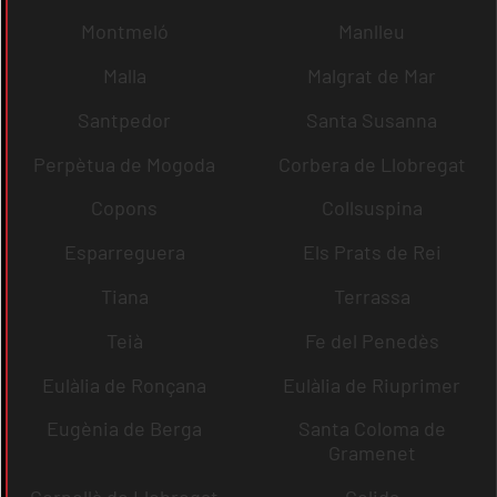
Montmeló
Manlleu
Malla
Malgrat de Mar
Santpedor
Santa Susanna
Perpètua de Mogoda
Corbera de Llobregat
Copons
Collsuspina
Esparreguera
Els Prats de Rei
Tiana
Terrassa
Teià
Fe del Penedès
Eulàlia de Ronçana
Eulàlia de Riuprimer
Eugènia de Berga
Santa Coloma de
Gramenet