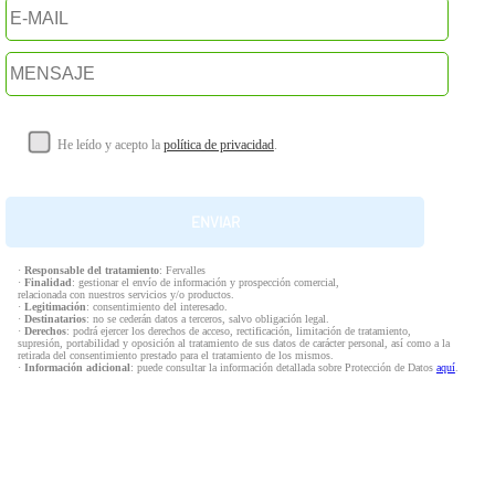
He leído y acepto la
política de privacidad
.
·
Responsable del tratamiento
: Fervalles
·
Finalidad
: gestionar el envío de información y prospección comercial,
relacionada con nuestros servicios y/o productos.
·
Legitimación
: consentimiento del interesado.
·
Destinatarios
: no se cederán datos a terceros, salvo obligación legal.
·
Derechos
: podrá ejercer los derechos de acceso, rectificación, limitación de tratamiento,
supresión, portabilidad y oposición al tratamiento de sus datos de carácter personal, así como a la
retirada del consentimiento prestado para el tratamiento de los mismos.
·
Información adicional
: puede consultar la información detallada sobre Protección de Datos
aquí
.