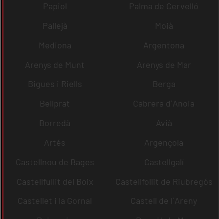
Papiol
Palma de Cervelló
Pallejà
Moià
Mediona
Argentona
Arenys de Munt
Arenys de Mar
Bigues i Riells
Berga
Bellprat
Cabrera d´Anoia
Borredà
Avià
Artés
Argençola
Castellnou de Bages
Castellgalí
Castellfullit del Boix
Castellfollit de Riubregós
Castellet i la Gornal
Castell de l´Areny