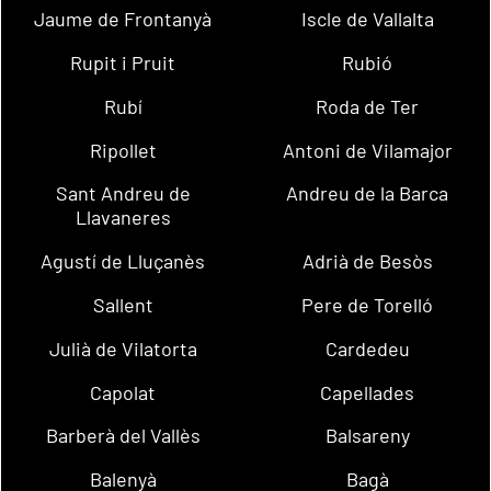
Jaume de Frontanyà
Iscle de Vallalta
Rupit i Pruit
Rubió
Rubí
Roda de Ter
Ripollet
Antoni de Vilamajor
Sant Andreu de
Andreu de la Barca
Llavaneres
Agustí de Lluçanès
Adrià de Besòs
Sallent
Pere de Torelló
Julià de Vilatorta
Cardedeu
Capolat
Capellades
Barberà del Vallès
Balsareny
Balenyà
Bagà