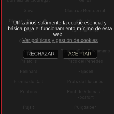
Cornellà de Llobregat
Gelida
Gavà
Olesa de Montserrat
Olesa de Bonesvalls
Olèrdola
Utilizamos solamente la cookie esencial y
básica para el funcionamiento mínimo de esta
dena
Castelldefels
web.
Ver políticas y gestión de cookies
Castellcir
Cardona
Navas
Palau-solità i Plegamans
RECHAZAR
ACEPTAR
Palafolls
Pacs del Penedès
Rellinars
Rajadell
Premià de Dalt
Prats de Lluçanès
Pontons
Pont de Vilomara i
Rocafort
Pujalt
Puigdàlber