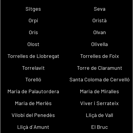
Sitges
Seva
Orpí
Oristà
Orís
Olvan
Olost
Olivella
Torrelles de Llobregat
Torrelles de Foix
Torrelavit
Torre de Claramunt
Torelló
Santa Coloma de Cervelló
Maria de Palautordera
Maria de Miralles
Maria de Merlès
Viver i Serrateix
Vilobí del Penedès
Lliçà de Vall
Lliçà d´Amunt
El Bruc