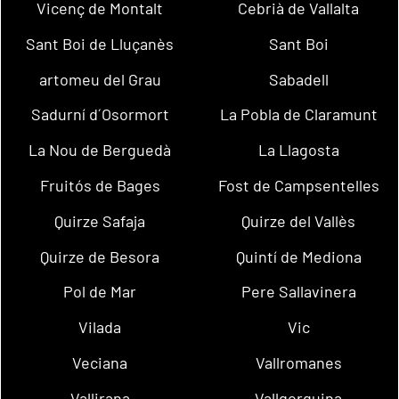
Vicenç de Montalt
Cebrià de Vallalta
Sant Boi de Lluçanès
Sant Boi
artomeu del Grau
Sabadell
Sadurní d´Osormort
La Pobla de Claramunt
La Nou de Berguedà
La Llagosta
Fruitós de Bages
Fost de Campsentelles
Quirze Safaja
Quirze del Vallès
Quirze de Besora
Quintí de Mediona
Pol de Mar
Pere Sallavinera
Vilada
Vic
Veciana
Vallromanes
Vallirana
Vallgorguina