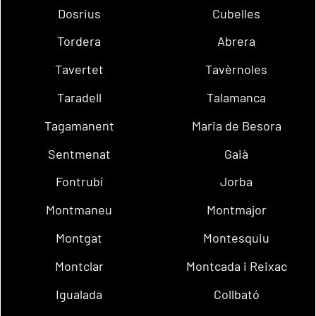
Dosrius
Cubelles
Tordera
Abrera
Tavertet
Tavèrnoles
Taradell
Talamanca
Tagamanent
Maria de Besora
Sentmenat
Gaià
Fontrubí
Jorba
Montmaneu
Montmajor
Montgat
Montesquiu
Montclar
Montcada i Reixac
Igualada
Collbató