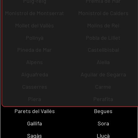
Puig-reig
Premià de Mar
Monistrol de Montserrat
Monistrol de Calders
Mollet del Vallès
Molins de Rei
Polinyà
Pobla de Lillet
Pineda de Mar
Castellbisbal
Alpens
Alella
Aiguafreda
Aguilar de Segarra
Casserres
Carme
Piera
Perafita
Parets del Vallès
Begues
Gallifa
Sora
Sagàs
Lluçà