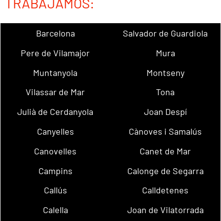
TRABAJAMOS:
Barcelona
Salvador de Guardiola
Pere de Vilamajor
Mura
Muntanyola
Montseny
Vilassar de Mar
Tona
Julià de Cerdanyola
Joan Despí
Canyelles
Cànoves i Samalús
Canovelles
Canet de Mar
Campins
Calonge de Segarra
Callús
Calldetenes
Calella
Joan de Vilatorrada