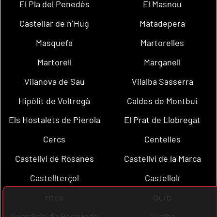
El Pla del Penedès
El Masnou
Castellar de n´Hug
Matadepera
Masquefa
Martorelles
Martorell
Marganell
Vilanova de Sau
Vilalba Sasserra
Hipòlit de Voltregà
Caldes de Montbui
Els Hostalets de Pierola
El Prat de Llobregat
Cercs
Centelles
Castellví de Rosanes
Castellví de la Marca
Castellterçol
Castellolí
rrius
Gurb
Guardiola de Berguedà
Gualba