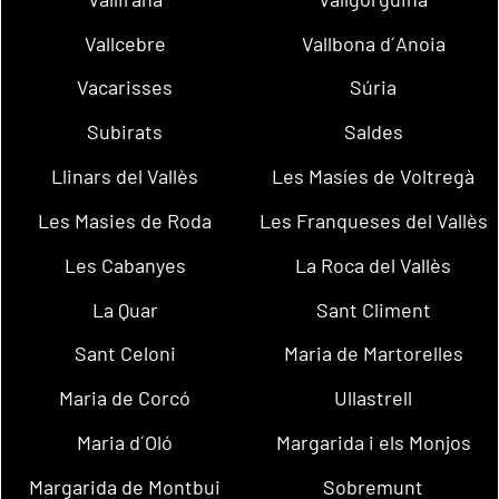
Vallcebre
Vallbona d´Anoia
Vacarisses
Súria
Subirats
Saldes
Llinars del Vallès
Les Masíes de Voltregà
Les Masies de Roda
Les Franqueses del Vallès
Les Cabanyes
La Roca del Vallès
La Quar
Sant Climent
Sant Celoni
Maria de Martorelles
Maria de Corcó
Ullastrell
Maria d´Oló
Margarida i els Monjos
Margarida de Montbui
Sobremunt