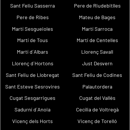
Sant Feliu Sasserra
Pere de Riudebitlles
Pere de Ribes
Mateu de Bages
Martí Sesgueioles
Martí Sarroca
Martí de Tous
Martí de Centelles
Martí d´Albars
Llorenç Savall
Llorenç d´Hortons
Just Desvern
Sant Feliu de Llobregat
Sant Feliu de Codines
Sant Esteve Sesrovires
Palautordera
Cugat Sesgarrigues
Cugat del Vallès
Sadurní d´Anoia
Cecília de Voltregà
Vicenç dels Horts
Vicenç de Torelló