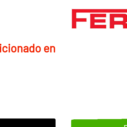
icionado en
E