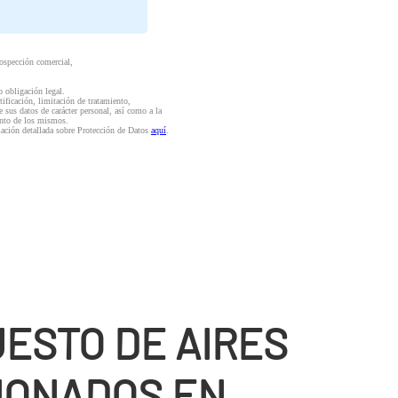
rospección comercial,
o obligación legal.
ctificación, limitación de tratamiento,
e sus datos de carácter personal, así como a la
iento de los mismos.
mación detallada sobre Protección de Datos
aquí
.
ESTO DE AIRES
IONADOS EN