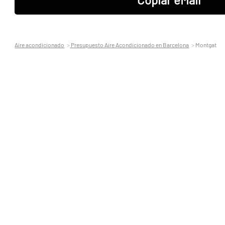
Aire acondicionado
Presupuesto Aire Acondicionado en Barcelona
Montgat