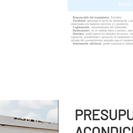
·
Responsable del tratamiento
: Fervalles
·
Finalidad
: gestionar el envío de información y p
relacionada con nuestros servicios y/o productos.
·
Legitimación
: consentimiento del interesado.
·
Destinatarios
: no se cederán datos a terceros, salv
·
Derechos
: podrá ejercer los derechos de acceso, re
supresión, portabilidad y oposición al tratamiento d
retirada del consentimiento prestado para el tratam
·
Información adicional
: puede consultar la infor
PRESUPU
ACONDIC