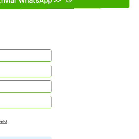
acidad
.