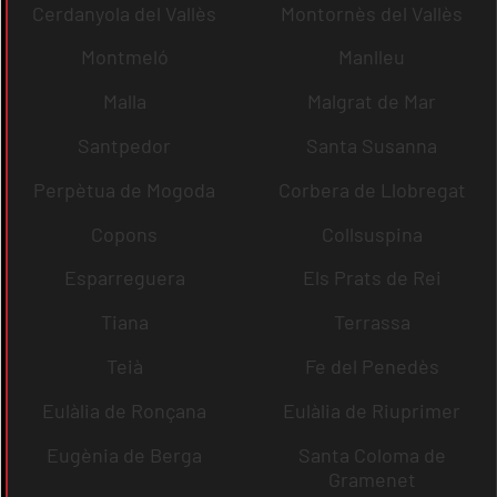
Cerdanyola del Vallès
Montornès del Vallès
Montmeló
Manlleu
Malla
Malgrat de Mar
Santpedor
Santa Susanna
Perpètua de Mogoda
Corbera de Llobregat
Copons
Collsuspina
Esparreguera
Els Prats de Rei
Tiana
Terrassa
Teià
Fe del Penedès
Eulàlia de Ronçana
Eulàlia de Riuprimer
Eugènia de Berga
Santa Coloma de
Gramenet