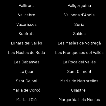
Vallirana
Vallgorguina
Vallcebre
Vallbona d´Anoia
Vacarisses
Súria
Subirats
Saldes
Llinars del Vallès
Les Masíes de Voltregà
Les Masies de Roda
Les Franqueses del Vallès
Les Cabanyes
La Roca del Vallès
La Quar
Sant Climent
Sant Celoni
Maria de Martorelles
Maria de Corcó
Ullastrell
Maria d´Oló
Margarida i els Monjos