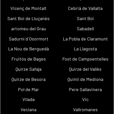
Vicenç de Montalt
Cebrià de Vallalta
Sant Boi de Lluçanès
Sant Boi
artomeu del Grau
Sabadell
Sadurní d´Osormort
La Pobla de Claramunt
La Nou de Berguedà
La Llagosta
Fruitós de Bages
Fost de Campsentelles
Quirze Safaja
Quirze del Vallès
Quirze de Besora
Quintí de Mediona
Pol de Mar
Pere Sallavinera
Vilada
Vic
Veciana
Vallromanes