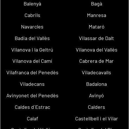
Balenyà
Bagà
Cabrils
Manresa
Navarcles
Mataró
Badia del Vallès
Vilassar de Dalt
Vilanova i la Geltrú
Vilanova del Vallès
Vilanova del Camí
Cabrera de Mar
Vilafranca del Penedès
Viladecavalls
Viladecans
Badalona
Avinyonet del Penedès
Avinyó
Caldes d´Estrac
Calders
Calaf
Castellbell i el Vilar