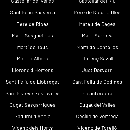
Castellar del Vallès
Castellar del Riu
Sant Feliu Sasserra
Pere de Riudebitlles
Pere de Ribes
Mateu de Bages
Martí Sesgueioles
Martí Sarroca
Martí de Tous
Martí de Centelles
Martí d´Albars
Llorenç Savall
Llorenç d´Hortons
Just Desvern
Sant Feliu de Llobregat
Sant Feliu de Codines
Sant Esteve Sesrovires
Palautordera
Cugat Sesgarrigues
Cugat del Vallès
Sadurní d´Anoia
Cecília de Voltregà
Vicenç dels Horts
Vicenç de Torelló