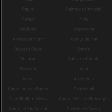
Papiol
Palma de Cervelló
Pallejà
Moià
Mediona
Argentona
Arenys de Munt
Arenys de Mar
Bigues i Riells
Berga
Bellprat
Cabrera d´Anoia
Borredà
Avià
Artés
Argençola
Castellnou de Bages
Castellgalí
Castellfullit del Boix
Castellfollit de Riubregós
Castellet i la Gornal
Castell de l´Areny