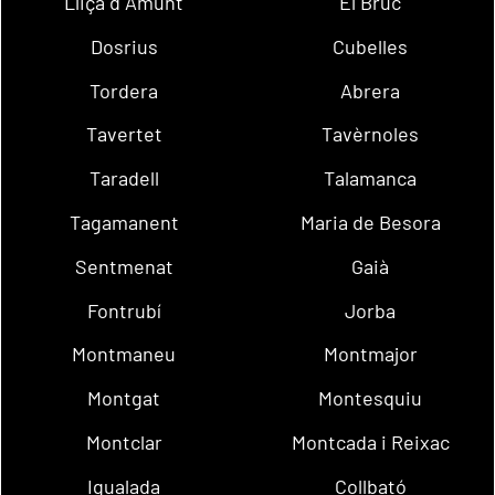
Lliçà d´Amunt
El Bruc
Dosrius
Cubelles
Tordera
Abrera
Tavertet
Tavèrnoles
Taradell
Talamanca
Tagamanent
Maria de Besora
Sentmenat
Gaià
Fontrubí
Jorba
Montmaneu
Montmajor
Montgat
Montesquiu
Montclar
Montcada i Reixac
Igualada
Collbató