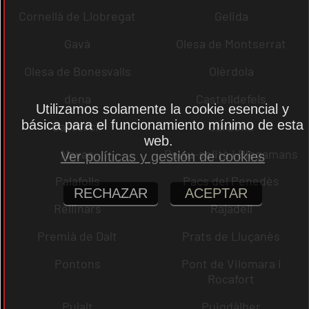
Cornellà de Llobregat
Gelida
Gavà
Olesa de Montserrat
Olesa de Bonesvalls
Olèrdola
dena
Castelldefels
Utilizamos solamente la cookie esencial y
básica para el funcionamiento mínimo de esta
Castellcir
Cardona
web.
Navas
Palau-solità i Plegamans
Ver políticas y gestión de cookies
Palafolls
Pacs del Penedès
RECHAZAR
ACEPTAR
Rellinars
Rajadell
Premià de Dalt
Prats de Lluçanès
Pontons
Pont de Vilomara i
Rocafort
Pujalt
Puigdàlber