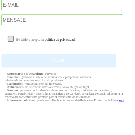
He leído y acepto la
política de privacidad
.
·
Responsable del tratamiento
: Fervalles
·
Finalidad
: gestionar el envío de información y prospección comercial,
relacionada con nuestros servicios y/o productos.
·
Legitimación
: consentimiento del interesado.
·
Destinatarios
: no se cederán datos a terceros, salvo obligación legal.
·
Derechos
: podrá ejercer los derechos de acceso, rectificación, limitación de tratamiento,
supresión, portabilidad y oposición al tratamiento de sus datos de carácter personal, así como a la
retirada del consentimiento prestado para el tratamiento de los mismos.
·
Información adicional
: puede consultar la información detallada sobre Protección de Datos
aquí
.