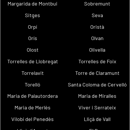
Margarida de Montbui
Sobremunt
Sitges
Seva
Orpí
Oristà
Orís
Olvan
Olost
Olivella
Torrelles de Llobregat
Torrelles de Foix
Torrelavit
Torre de Claramunt
Torelló
Santa Coloma de Cervelló
Maria de Palautordera
Maria de Miralles
Maria de Merlès
Viver i Serrateix
Vilobí del Penedès
Lliçà de Vall