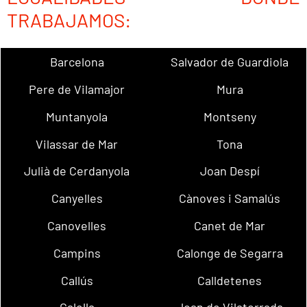
TRABAJAMOS:
Barcelona
Salvador de Guardiola
Pere de Vilamajor
Mura
Muntanyola
Montseny
Vilassar de Mar
Tona
Julià de Cerdanyola
Joan Despí
Canyelles
Cànoves i Samalús
Canovelles
Canet de Mar
Campins
Calonge de Segarra
Callús
Calldetenes