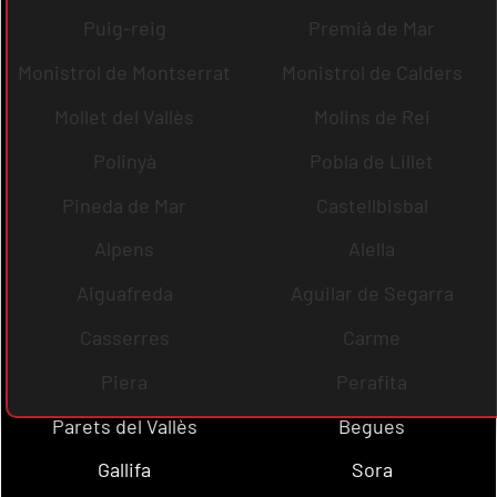
Puig-reig
Premià de Mar
Monistrol de Montserrat
Monistrol de Calders
Mollet del Vallès
Molins de Rei
Polinyà
Pobla de Lillet
Pineda de Mar
Castellbisbal
Alpens
Alella
Aiguafreda
Aguilar de Segarra
Casserres
Carme
Piera
Perafita
Parets del Vallès
Begues
Gallifa
Sora