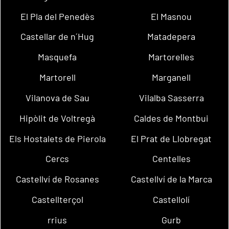
El Pla del Penedès
El Masnou
Castellar de n´Hug
Matadepera
Masquefa
Martorelles
Martorell
Marganell
Vilanova de Sau
Vilalba Sasserra
Hipòlit de Voltregà
Caldes de Montbui
Els Hostalets de Pierola
El Prat de Llobregat
Cercs
Centelles
Castellví de Rosanes
Castellví de la Marca
Castellterçol
Castellolí
rrius
Gurb