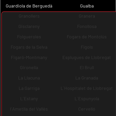
Guardiola de Berguedà
Gualba
Granollers
Granera
Gisclareny
Fonollosa
Folgueroles
Fogars de Montclús
Fogars de la Selva
Fígols
Figaró-Montmany
Esplugues de Llobregat
Gironella
El Brull
La Llacuna
La Granada
La Garriga
L´Hospitalet de Llobregat
L´Estany
L´Espunyola
l´Ametlla del Vallès
Cervelló