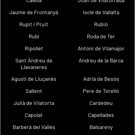
Calella
Joan de Vilatorrada
Jaume de Frontanyà
Iscle de Vallalta
Rupit i Pruit
Rubió
Rubí
Roda de Ter
Ripollet
Antoni de Vilamajor
Sant Andreu de
Andreu de la Barca
Llavaneres
Agustí de Lluçanès
Adrià de Besòs
Sallent
Pere de Torelló
Julià de Vilatorta
Cardedeu
Capolat
Capellades
Barberà del Vallès
Balsareny