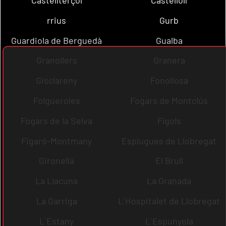
rrius
Gurb
Guardiola de Berguedà
Gualba
Granollers
Granera
Gisclareny
Fonollosa
Folgueroles
Fogars de Montclús
Fogars de la Selva
Fígols
Figaró-Montmany
Esplugues de Llobregat
Gironella
El Brull
La Llacuna
La Granada
La Garriga
L´Hospitalet de Llobregat
L´Estany
L´Espunyola