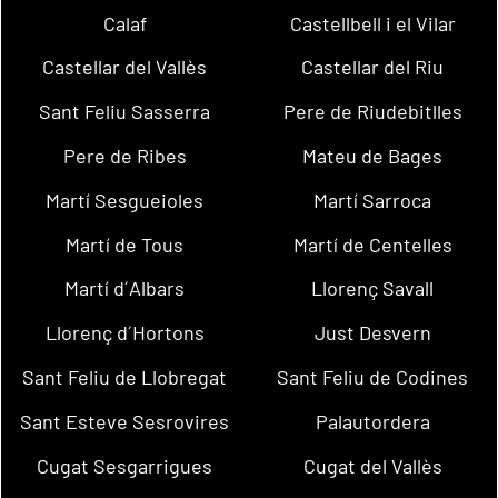
Calaf
Castellbell i el Vilar
Castellar del Vallès
Castellar del Riu
Sant Feliu Sasserra
Pere de Riudebitlles
Pere de Ribes
Mateu de Bages
Martí Sesgueioles
Martí Sarroca
Martí de Tous
Martí de Centelles
Martí d´Albars
Llorenç Savall
Llorenç d´Hortons
Just Desvern
Sant Feliu de Llobregat
Sant Feliu de Codines
Sant Esteve Sesrovires
Palautordera
Cugat Sesgarrigues
Cugat del Vallès