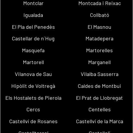
Montclar
Montcada i Reixac
Igualada
Collbató
El Pla del Penedès
El Masnou
Castellar de n´Hug
Matadepera
Masquefa
Martorelles
Martorell
Marganell
Vilanova de Sau
Vilalba Sasserra
Hipòlit de Voltregà
Caldes de Montbui
Els Hostalets de Pierola
El Prat de Llobregat
Cercs
Centelles
Castellví de Rosanes
Castellví de la Marca
Castellterçol
Castellolí