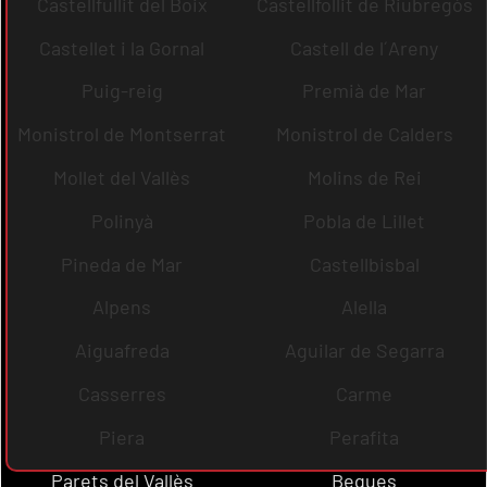
Castellfullit del Boix
Castellfollit de Riubregós
Castellet i la Gornal
Castell de l´Areny
Puig-reig
Premià de Mar
Monistrol de Montserrat
Monistrol de Calders
Mollet del Vallès
Molins de Rei
Polinyà
Pobla de Lillet
Pineda de Mar
Castellbisbal
Alpens
Alella
Aiguafreda
Aguilar de Segarra
Casserres
Carme
Piera
Perafita
Parets del Vallès
Begues