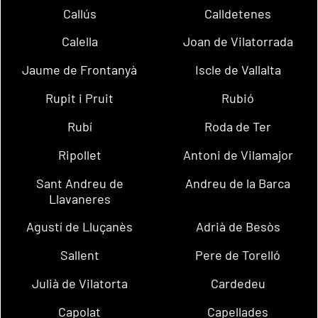
Callús
Calldetenes
Calella
Joan de Vilatorrada
Jaume de Frontanyà
Iscle de Vallalta
Rupit i Pruit
Rubió
Rubí
Roda de Ter
Ripollet
Antoni de Vilamajor
Sant Andreu de
Andreu de la Barca
Llavaneres
Agustí de Lluçanès
Adrià de Besòs
Sallent
Pere de Torelló
Julià de Vilatorta
Cardedeu
Capolat
Capellades