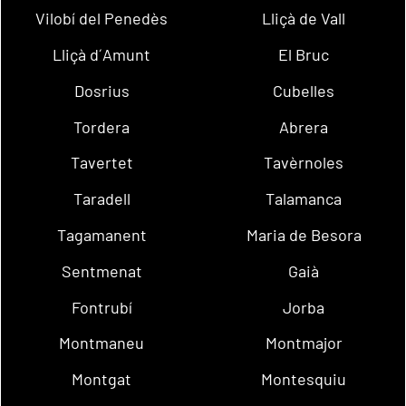
Vilobí del Penedès
Lliçà de Vall
Lliçà d´Amunt
El Bruc
Dosrius
Cubelles
Tordera
Abrera
Tavertet
Tavèrnoles
Taradell
Talamanca
Tagamanent
Maria de Besora
Sentmenat
Gaià
Fontrubí
Jorba
Montmaneu
Montmajor
Montgat
Montesquiu