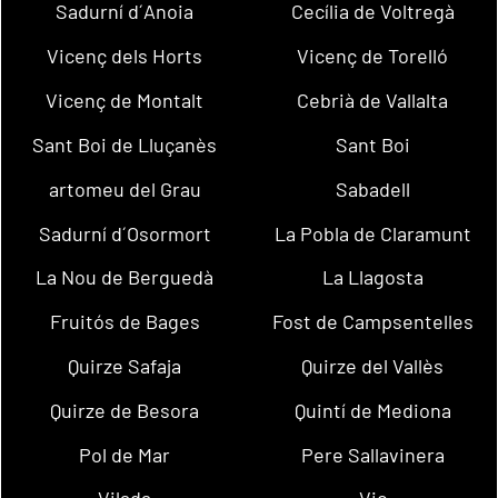
Sadurní d´Anoia
Cecília de Voltregà
Vicenç dels Horts
Vicenç de Torelló
Vicenç de Montalt
Cebrià de Vallalta
Sant Boi de Lluçanès
Sant Boi
artomeu del Grau
Sabadell
Sadurní d´Osormort
La Pobla de Claramunt
La Nou de Berguedà
La Llagosta
Fruitós de Bages
Fost de Campsentelles
Quirze Safaja
Quirze del Vallès
Quirze de Besora
Quintí de Mediona
Pol de Mar
Pere Sallavinera