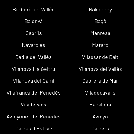
Barberà del Vallès
Balsareny
Balenyà
Bagà
Cabrils
Manresa
Navarcles
Mataró
Badia del Vallès
Vilassar de Dalt
Vilanova i la Geltrú
Vilanova del Vallès
Vilanova del Camí
Cabrera de Mar
Vilafranca del Penedès
Viladecavalls
Viladecans
Badalona
Avinyonet del Penedès
Avinyó
Caldes d´Estrac
Calders