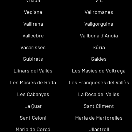
Vilada
Vic
Veciana
Vallromanes
Vallirana
Vallgorguina
Vallcebre
Vallbona d´Anoia
Vacarisses
Súria
Subirats
Saldes
Llinars del Vallès
Les Masíes de Voltregà
Les Masies de Roda
Les Franqueses del Vallès
Les Cabanyes
La Roca del Vallès
La Quar
Sant Climent
Sant Celoni
Maria de Martorelles
Maria de Corcó
Ullastrell