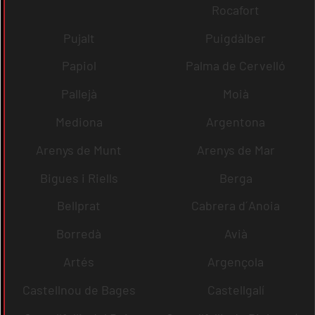
Rocafort
Pujalt
Puigdàlber
Papiol
Palma de Cervelló
Pallejà
Moià
Mediona
Argentona
Arenys de Munt
Arenys de Mar
Bigues i Riells
Berga
Bellprat
Cabrera d´Anoia
Borredà
Avià
Artés
Argençola
Castellnou de Bages
Castellgalí