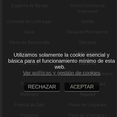
Eugènia de Berga
Santa Coloma de
Gramenet
Cornellà de Llobregat
Gelida
Gavà
Olesa de Montserrat
Olesa de Bonesvalls
Olèrdola
dena
Castelldefels
Utilizamos solamente la cookie esencial y
básica para el funcionamiento mínimo de esta
Castellcir
Cardona
web.
Ver políticas y gestión de cookies
Navas
Palau-solità i Plegamans
Palafolls
Pacs del Penedès
RECHAZAR
ACEPTAR
Rellinars
Rajadell
Premià de Dalt
Prats de Lluçanès
Pontons
Pont de Vilomara i