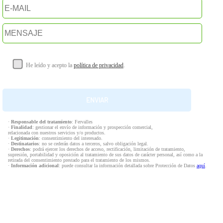
He leído y acepto la
política de privacidad
.
·
Responsable del tratamiento
: Fervalles
·
Finalidad
: gestionar el envío de información y prospección comercial,
relacionada con nuestros servicios y/o productos.
·
Legitimación
: consentimiento del interesado.
·
Destinatarios
: no se cederán datos a terceros, salvo obligación legal.
·
Derechos
: podrá ejercer los derechos de acceso, rectificación, limitación de tratamiento,
supresión, portabilidad y oposición al tratamiento de sus datos de carácter personal, así como a la
retirada del consentimiento prestado para el tratamiento de los mismos.
·
Información adicional
: puede consultar la información detallada sobre Protección de Datos
aquí
.