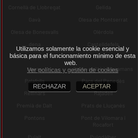
Cornellà de Llobregat
Gelida
Gavà
Olesa de Montserrat
Olesa de Bonesvalls
Olèrdola
dena
Castelldefels
Utilizamos solamente la cookie esencial y
básica para el funcionamiento mínimo de esta
Castellcir
Cardona
web.
Navas
Palau-solità i Plegamans
Ver políticas y gestión de cookies
Palafolls
Pacs del Penedès
RECHAZAR
ACEPTAR
Rellinars
Rajadell
Premià de Dalt
Prats de Lluçanès
Pontons
Pont de Vilomara i
Rocafort
Pujalt
Puigdàlber