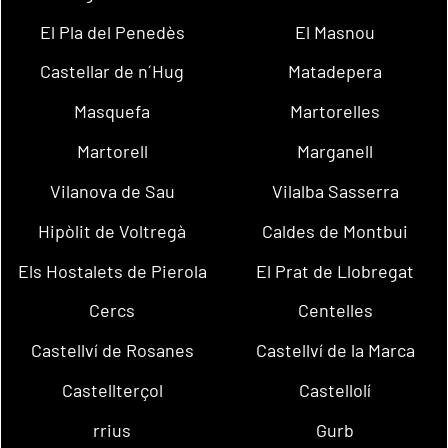
El Pla del Penedès
El Masnou
Castellar de n´Hug
Matadepera
Masquefa
Martorelles
Martorell
Marganell
Vilanova de Sau
Vilalba Sasserra
Hipòlit de Voltregà
Caldes de Montbui
Els Hostalets de Pierola
El Prat de Llobregat
Cercs
Centelles
Castellví de Rosanes
Castellví de la Marca
Castellterçol
Castellolí
rrius
Gurb