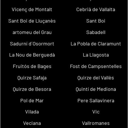
Vicenç de Montalt
Cebrià de Vallalta
Sant Boi de Lluçanès
Sant Boi
artomeu del Grau
Sabadell
Sadurní d´Osormort
La Pobla de Claramunt
La Nou de Berguedà
La Llagosta
Fruitós de Bages
Fost de Campsentelles
Quirze Safaja
Quirze del Vallès
Quirze de Besora
Quintí de Mediona
Pol de Mar
Pere Sallavinera
Vilada
Vic
Veciana
Vallromanes