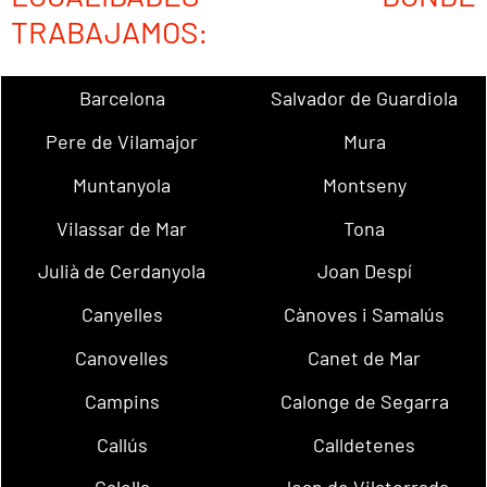
TRABAJAMOS:
Barcelona
Salvador de Guardiola
Pere de Vilamajor
Mura
Muntanyola
Montseny
Vilassar de Mar
Tona
Julià de Cerdanyola
Joan Despí
Canyelles
Cànoves i Samalús
Canovelles
Canet de Mar
Campins
Calonge de Segarra
Callús
Calldetenes