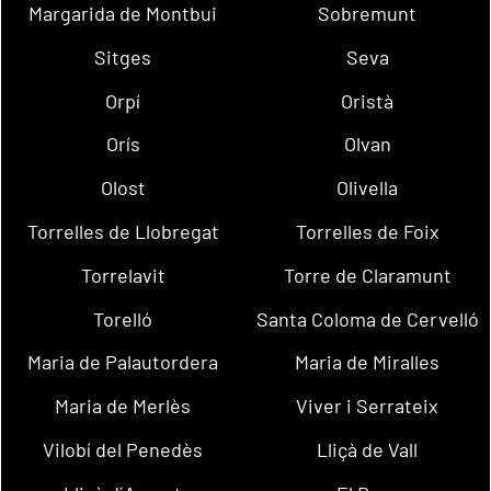
Margarida de Montbui
Sobremunt
Sitges
Seva
Orpí
Oristà
Orís
Olvan
Olost
Olivella
Torrelles de Llobregat
Torrelles de Foix
Torrelavit
Torre de Claramunt
Torelló
Santa Coloma de Cervelló
Maria de Palautordera
Maria de Miralles
Maria de Merlès
Viver i Serrateix
Vilobí del Penedès
Lliçà de Vall