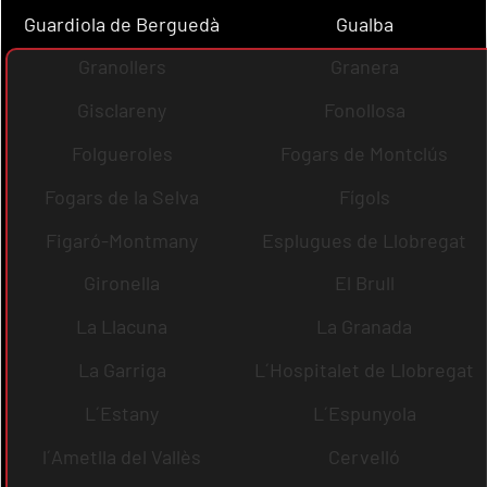
Guardiola de Berguedà
Gualba
Granollers
Granera
Gisclareny
Fonollosa
Folgueroles
Fogars de Montclús
Fogars de la Selva
Fígols
Figaró-Montmany
Esplugues de Llobregat
Gironella
El Brull
La Llacuna
La Granada
La Garriga
L´Hospitalet de Llobregat
L´Estany
L´Espunyola
l´Ametlla del Vallès
Cervelló