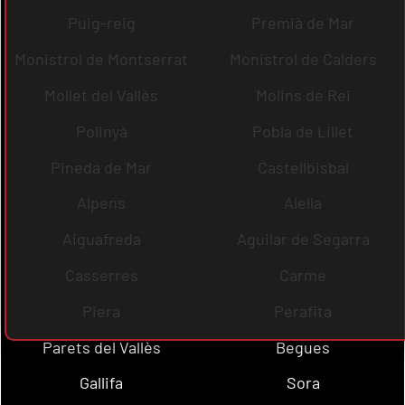
Puig-reig
Premià de Mar
Monistrol de Montserrat
Monistrol de Calders
Mollet del Vallès
Molins de Rei
Polinyà
Pobla de Lillet
Pineda de Mar
Castellbisbal
Alpens
Alella
Aiguafreda
Aguilar de Segarra
Casserres
Carme
Piera
Perafita
Parets del Vallès
Begues
Gallifa
Sora