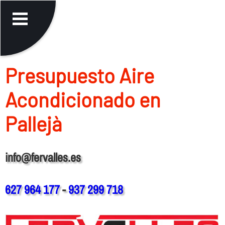
Presupuesto Aire
Acondicionado en
Pallejà
info@fervalles.es
627 964 177
-
937 299 718