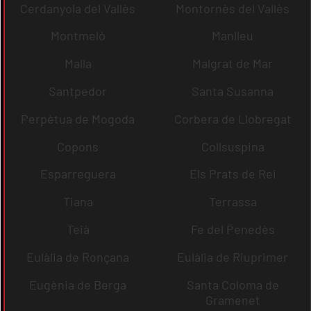
Cerdanyola del Vallès
Montornès del Vallès
Montmeló
Manlleu
Malla
Malgrat de Mar
Santpedor
Santa Susanna
Perpètua de Mogoda
Corbera de Llobregat
Copons
Collsuspina
Esparreguera
Els Prats de Rei
Tiana
Terrassa
Teià
Fe del Penedès
Eulàlia de Ronçana
Eulàlia de Riuprimer
Eugènia de Berga
Santa Coloma de
Gramenet