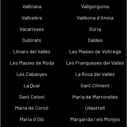
Vallirana
Vallgorguina
Vallcebre
Vallbona d´Anoia
Vacarisses
Súria
Subirats
Saldes
Llinars del Vallès
Les Masíes de Voltregà
Les Masies de Roda
Les Franqueses del Vallès
Les Cabanyes
La Roca del Vallès
La Quar
Sant Climent
Sant Celoni
Maria de Martorelles
Maria de Corcó
Ullastrell
Maria d´Oló
Margarida i els Monjos