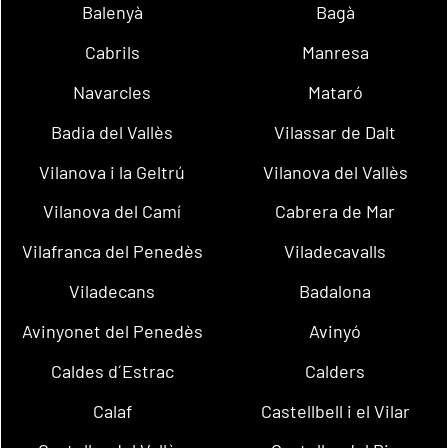
Balenyà
Bagà
Cabrils
Manresa
Navarcles
Mataró
Badia del Vallès
Vilassar de Dalt
Vilanova i la Geltrú
Vilanova del Vallès
Vilanova del Camí
Cabrera de Mar
Vilafranca del Penedès
Viladecavalls
Viladecans
Badalona
Avinyonet del Penedès
Avinyó
Caldes d´Estrac
Calders
Calaf
Castellbell i el Vilar