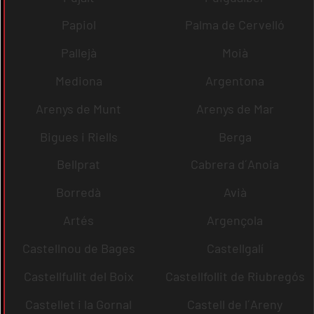
Papiol
Palma de Cervelló
Pallejà
Moià
Mediona
Argentona
Arenys de Munt
Arenys de Mar
Bigues i Riells
Berga
Bellprat
Cabrera d´Anoia
Borredà
Avià
Artés
Argençola
Castellnou de Bages
Castellgalí
Castellfullit del Boix
Castellfollit de Riubregós
Castellet i la Gornal
Castell de l´Areny