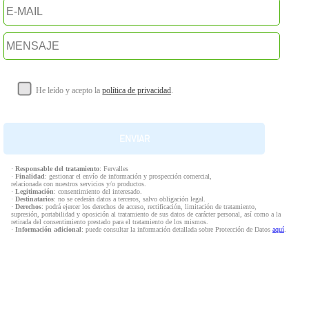
He leído y acepto la
política de privacidad
.
·
Responsable del tratamiento
: Fervalles
·
Finalidad
: gestionar el envío de información y prospección comercial,
relacionada con nuestros servicios y/o productos.
·
Legitimación
: consentimiento del interesado.
·
Destinatarios
: no se cederán datos a terceros, salvo obligación legal.
·
Derechos
: podrá ejercer los derechos de acceso, rectificación, limitación de tratamiento,
supresión, portabilidad y oposición al tratamiento de sus datos de carácter personal, así como a la
retirada del consentimiento prestado para el tratamiento de los mismos.
·
Información adicional
: puede consultar la información detallada sobre Protección de Datos
aquí
.