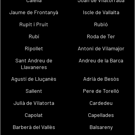
Calella
Joan de Vilatorrada
Jaume de Frontanyà
Iscle de Vallalta
Rupit i Pruit
Rubió
Rubí
Roda de Ter
Ripollet
Antoni de Vilamajor
Sant Andreu de
Andreu de la Barca
Llavaneres
Agustí de Lluçanès
Adrià de Besòs
Sallent
Pere de Torelló
Julià de Vilatorta
Cardedeu
Capolat
Capellades
Barberà del Vallès
Balsareny