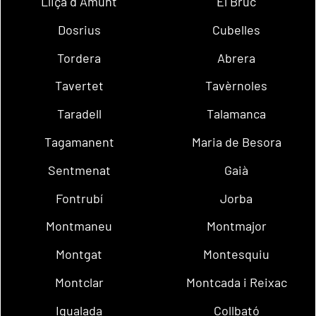
Lliçà d´Amunt
El Bruc
Dosrius
Cubelles
Tordera
Abrera
Tavertet
Tavèrnoles
Taradell
Talamanca
Tagamanent
Maria de Besora
Sentmenat
Gaià
Fontrubí
Jorba
Montmaneu
Montmajor
Montgat
Montesquiu
Montclar
Montcada i Reixac
Igualada
Collbató