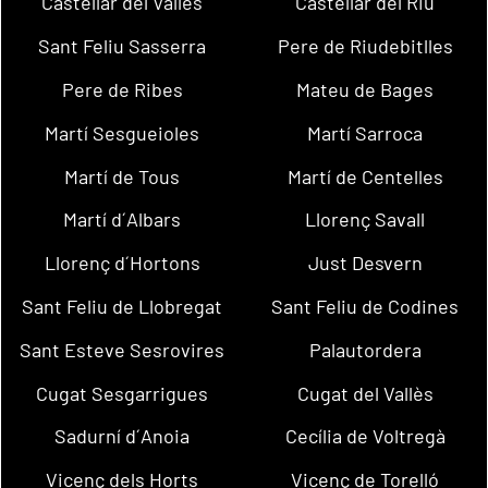
Castellar del Vallès
Castellar del Riu
Sant Feliu Sasserra
Pere de Riudebitlles
Pere de Ribes
Mateu de Bages
Martí Sesgueioles
Martí Sarroca
Martí de Tous
Martí de Centelles
Martí d´Albars
Llorenç Savall
Llorenç d´Hortons
Just Desvern
Sant Feliu de Llobregat
Sant Feliu de Codines
Sant Esteve Sesrovires
Palautordera
Cugat Sesgarrigues
Cugat del Vallès
Sadurní d´Anoia
Cecília de Voltregà
Vicenç dels Horts
Vicenç de Torelló