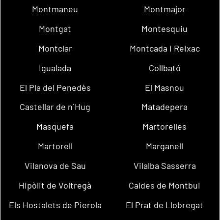
Montmaneu
Montmajor
Montgat
Montesquiu
Montclar
Montcada i Reixac
Igualada
Collbató
El Pla del Penedès
El Masnou
Castellar de n´Hug
Matadepera
Masquefa
Martorelles
Martorell
Marganell
Vilanova de Sau
Vilalba Sasserra
Hipòlit de Voltregà
Caldes de Montbui
Els Hostalets de Pierola
El Prat de Llobregat