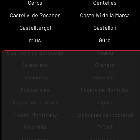
Cercs
Centelles
Castellví de Rosanes
Castellví de la Marca
Castellterçol
Castellolí
rrius
Gurb
Guardiola de Berguedà
Gualba
Granollers
Granera
Gisclareny
Fonollosa
Folgueroles
Fogars de Montclús
Fogars de la Selva
Fígols
Figaró-Montmany
Esplugues de Llobregat
Gironella
El Brull
La Llacuna
La Granada