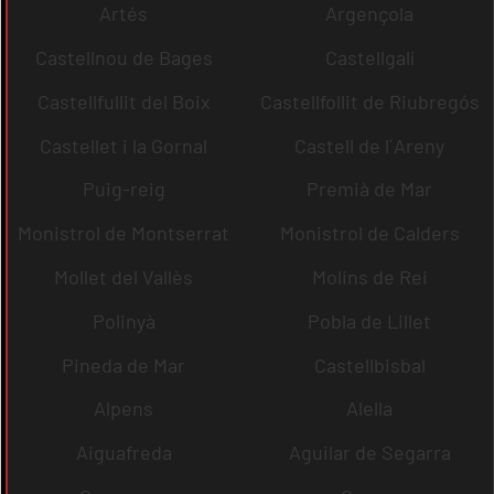
Artés
Argençola
Castellnou de Bages
Castellgalí
Castellfullit del Boix
Castellfollit de Riubregós
Castellet i la Gornal
Castell de l´Areny
Puig-reig
Premià de Mar
Monistrol de Montserrat
Monistrol de Calders
Mollet del Vallès
Molins de Rei
Polinyà
Pobla de Lillet
Pineda de Mar
Castellbisbal
Alpens
Alella
Aiguafreda
Aguilar de Segarra