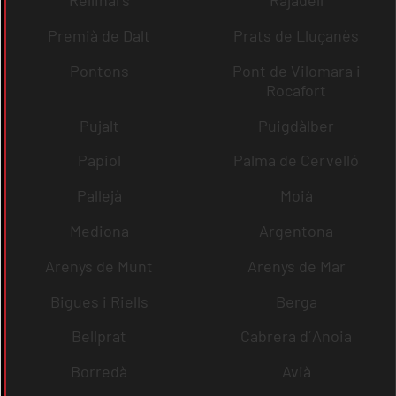
Rellinars
Rajadell
Premià de Dalt
Prats de Lluçanès
Pontons
Pont de Vilomara i
Rocafort
Pujalt
Puigdàlber
Papiol
Palma de Cervelló
Pallejà
Moià
Mediona
Argentona
Arenys de Munt
Arenys de Mar
Bigues i Riells
Berga
Bellprat
Cabrera d´Anoia
Borredà
Avià