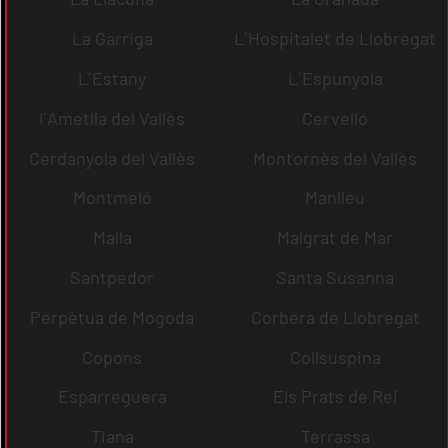
La Garriga
L´Hospitalet de Llobregat
L´Estany
L´Espunyola
l´Ametlla del Vallès
Cervelló
Cerdanyola del Vallès
Montornès del Vallès
Montmeló
Manlleu
Malla
Malgrat de Mar
Santpedor
Santa Susanna
Perpètua de Mogoda
Corbera de Llobregat
Copons
Collsuspina
Esparreguera
Els Prats de Rei
Tiana
Terrassa