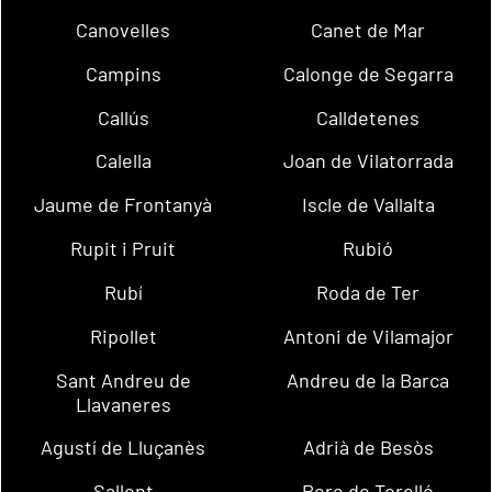
Canovelles
Canet de Mar
Campins
Calonge de Segarra
Callús
Calldetenes
Calella
Joan de Vilatorrada
Jaume de Frontanyà
Iscle de Vallalta
Rupit i Pruit
Rubió
Rubí
Roda de Ter
Ripollet
Antoni de Vilamajor
Sant Andreu de
Andreu de la Barca
Llavaneres
Agustí de Lluçanès
Adrià de Besòs
Sallent
Pere de Torelló