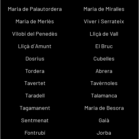
Maria de Palautordera
Maria de Miralles
Maria de Merlès
Viver i Serrateix
Vilobí del Penedès
Lliçà de Vall
Lliçà d´Amunt
El Bruc
Dosrius
Cubelles
Tordera
Abrera
Tavertet
Tavèrnoles
Taradell
Talamanca
Tagamanent
Maria de Besora
Sentmenat
Gaià
Fontrubí
Jorba