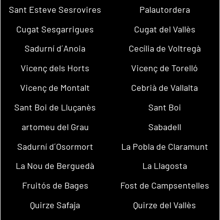
Sant Esteve Sesrovires
Palautordera
Cugat Sesgarrigues
Cugat del Vallès
Sadurní d´Anoia
Cecília de Voltregà
Vicenç dels Horts
Vicenç de Torelló
Vicenç de Montalt
Cebrià de Vallalta
Sant Boi de Lluçanès
Sant Boi
artomeu del Grau
Sabadell
Sadurní d´Osormort
La Pobla de Claramunt
La Nou de Berguedà
La Llagosta
Fruitós de Bages
Fost de Campsentelles
Quirze Safaja
Quirze del Vallès