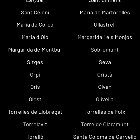
Sant Celoni
Maria de Martorelles
Maria de Corcó
Ullastrell
Maria d´Oló
Margarida i els Monjos
Margarida de Montbui
Sobremunt
Sitges
Seva
Orpí
Oristà
Orís
Olvan
Olost
Olivella
Torrelles de Llobregat
Torrelles de Foix
Torrelavit
Torre de Claramunt
Torelló
Santa Coloma de Cervelló