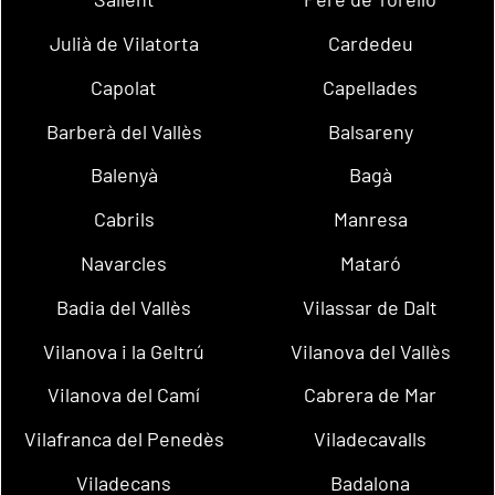
Julià de Vilatorta
Cardedeu
Capolat
Capellades
Barberà del Vallès
Balsareny
Balenyà
Bagà
Cabrils
Manresa
Navarcles
Mataró
Badia del Vallès
Vilassar de Dalt
Vilanova i la Geltrú
Vilanova del Vallès
Vilanova del Camí
Cabrera de Mar
Vilafranca del Penedès
Viladecavalls
Viladecans
Badalona