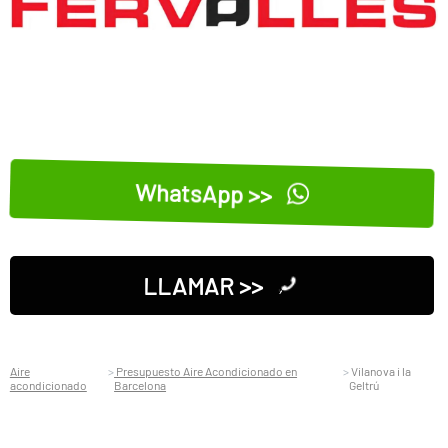
WhatsApp >>
LLAMAR >>
Aire
Presupuesto Aire Acondicionado en
Vilanova i la
acondicionado
Barcelona
Geltrú