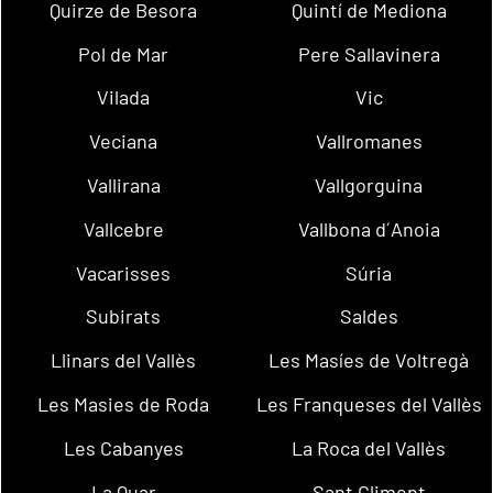
Quirze de Besora
Quintí de Mediona
Pol de Mar
Pere Sallavinera
Vilada
Vic
Veciana
Vallromanes
Vallirana
Vallgorguina
Vallcebre
Vallbona d´Anoia
Vacarisses
Súria
Subirats
Saldes
Llinars del Vallès
Les Masíes de Voltregà
Les Masies de Roda
Les Franqueses del Vallès
Les Cabanyes
La Roca del Vallès
La Quar
Sant Climent