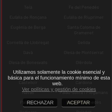
Teià
Fe del Penedès
Eulàlia de Ronçana
Eulàlia de Riuprimer
Eugènia de Berga
Santa Coloma de
Gramenet
Cornellà de Llobregat
Gelida
Gavà
Olesa de Montserrat
Olesa de Bonesvalls
Olèrdola
Utilizamos solamente la cookie esencial y
dena
Castelldefels
básica para el funcionamiento mínimo de esta
Castellcir
Cardona
web.
Ver políticas y gestión de cookies
Navas
Palau-solità i Plegamans
Palafolls
Pacs del Penedès
RECHAZAR
ACEPTAR