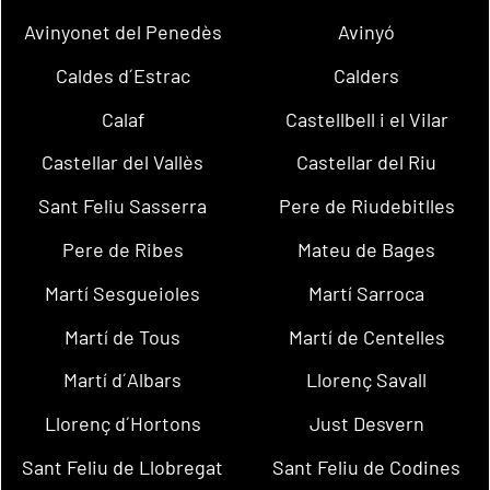
Avinyonet del Penedès
Avinyó
Caldes d´Estrac
Calders
Calaf
Castellbell i el Vilar
Castellar del Vallès
Castellar del Riu
Sant Feliu Sasserra
Pere de Riudebitlles
Pere de Ribes
Mateu de Bages
Martí Sesgueioles
Martí Sarroca
Martí de Tous
Martí de Centelles
Martí d´Albars
Llorenç Savall
Llorenç d´Hortons
Just Desvern
Sant Feliu de Llobregat
Sant Feliu de Codines