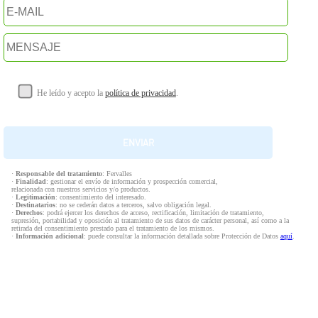
He leído y acepto la
política de privacidad
.
·
Responsable del tratamiento
: Fervalles
·
Finalidad
: gestionar el envío de información y prospección comercial,
relacionada con nuestros servicios y/o productos.
·
Legitimación
: consentimiento del interesado.
·
Destinatarios
: no se cederán datos a terceros, salvo obligación legal.
·
Derechos
: podrá ejercer los derechos de acceso, rectificación, limitación de tratamiento,
supresión, portabilidad y oposición al tratamiento de sus datos de carácter personal, así como a la
retirada del consentimiento prestado para el tratamiento de los mismos.
·
Información adicional
: puede consultar la información detallada sobre Protección de Datos
aquí
.