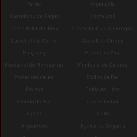
Artés
Argençola
Castellnou de Bages
Castellgalí
Castellfullit del Boix
Castellfollit de Riubregós
Castellet i la Gornal
Castell de l´Areny
Puig-reig
Premià de Mar
Monistrol de Montserrat
Monistrol de Calders
Mollet del Vallès
Molins de Rei
Polinyà
Pobla de Lillet
Pineda de Mar
Castellbisbal
Alpens
Alella
Aiguafreda
Aguilar de Segarra