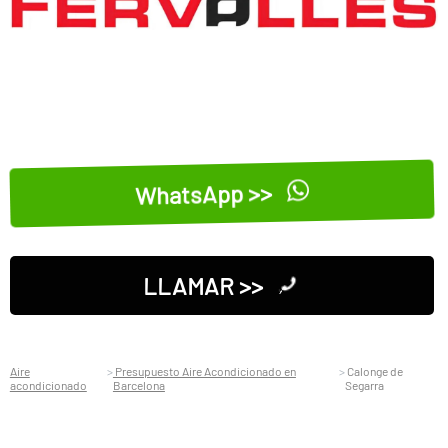
WhatsApp >>
LLAMAR >>
Aire
Presupuesto Aire Acondicionado en
Calonge de
acondicionado
Barcelona
Segarra