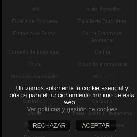
Teià
Fe del Penedès
Eulàlia de Ronçana
Eulàlia de Riuprimer
Eugènia de Berga
Santa Coloma de
Gramenet
Cornellà de Llobregat
Gelida
Gavà
Olesa de Montserrat
Olesa de Bonesvalls
Olèrdola
Utilizamos solamente la cookie esencial y
dena
Castelldefels
básica para el funcionamiento mínimo de esta
Castellcir
Cardona
web.
Ver políticas y gestión de cookies
Navas
Palau-solità i Plegamans
Palafolls
Pacs del Penedès
RECHAZAR
ACEPTAR