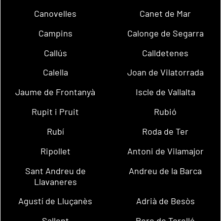
Canovelles
Canet de Mar
Campins
Calonge de Segarra
Callús
Calldetenes
Calella
Joan de Vilatorrada
Jaume de Frontanyà
Iscle de Vallalta
Rupit i Pruit
Rubió
Rubí
Roda de Ter
Ripollet
Antoni de Vilamajor
Sant Andreu de
Andreu de la Barca
Llavaneres
Agustí de Lluçanès
Adrià de Besòs
Sallent
Pere de Torelló