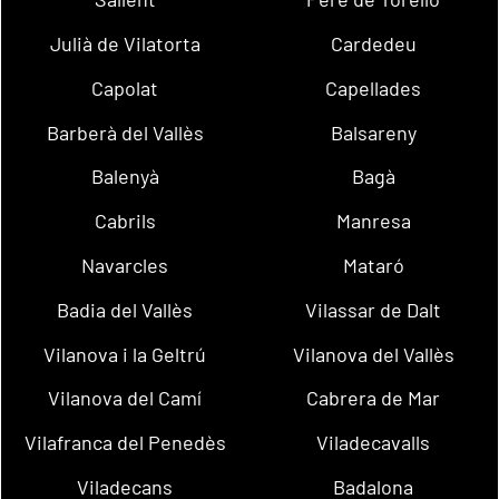
Julià de Vilatorta
Cardedeu
Capolat
Capellades
Barberà del Vallès
Balsareny
Balenyà
Bagà
Cabrils
Manresa
Navarcles
Mataró
Badia del Vallès
Vilassar de Dalt
Vilanova i la Geltrú
Vilanova del Vallès
Vilanova del Camí
Cabrera de Mar
Vilafranca del Penedès
Viladecavalls
Viladecans
Badalona