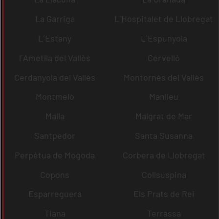
La Garriga
L´Hospitalet de Llobregat
L´Estany
L´Espunyola
l´Ametlla del Vallès
Cervelló
Cerdanyola del Vallès
Montornès del Vallès
Montmeló
Manlleu
Malla
Malgrat de Mar
Santpedor
Santa Susanna
Perpètua de Mogoda
Corbera de Llobregat
Copons
Collsuspina
Esparreguera
Els Prats de Rei
Tiana
Terrassa