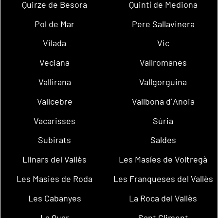
Quirze de Besora
Quintí de Mediona
Pol de Mar
Pere Sallavinera
Vilada
Vic
Veciana
Vallromanes
Vallirana
Vallgorguina
Vallcebre
Vallbona d´Anoia
Vacarisses
Súria
Subirats
Saldes
Llinars del Vallès
Les Masíes de Voltregà
Les Masies de Roda
Les Franqueses del Vallès
Les Cabanyes
La Roca del Vallès
La Quar
Sant Climent