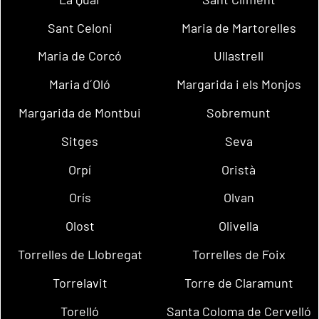
Sant Celoni
Maria de Martorelles
Maria de Corcó
Ullastrell
Maria d´Oló
Margarida i els Monjos
Margarida de Montbui
Sobremunt
Sitges
Seva
Orpí
Oristà
Orís
Olvan
Olost
Olivella
Torrelles de Llobregat
Torrelles de Foix
Torrelavit
Torre de Claramunt
Torelló
Santa Coloma de Cervelló