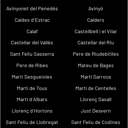
Avinyonet del Penedès
Avinyó
Caldes d´Estrac
Calders
Calaf
Castellbell i el Vilar
Castellar del Vallès
Castellar del Riu
Sant Feliu Sasserra
Pere de Riudebitlles
Pere de Ribes
Mateu de Bages
Martí Sesgueioles
Martí Sarroca
Martí de Tous
Martí de Centelles
Martí d´Albars
Llorenç Savall
Llorenç d´Hortons
Just Desvern
Sant Feliu de Llobregat
Sant Feliu de Codines