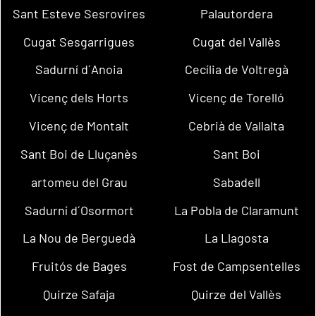
Sant Esteve Sesrovires
Palautordera
Cugat Sesgarrigues
Cugat del Vallès
Sadurní d´Anoia
Cecília de Voltregà
Vicenç dels Horts
Vicenç de Torelló
Vicenç de Montalt
Cebrià de Vallalta
Sant Boi de Lluçanès
Sant Boi
artomeu del Grau
Sabadell
Sadurní d´Osormort
La Pobla de Claramunt
La Nou de Berguedà
La Llagosta
Fruitós de Bages
Fost de Campsentelles
Quirze Safaja
Quirze del Vallès