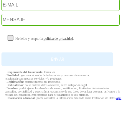
He leído y acepto la
política de privacidad
.
·
Responsable del tratamiento
: Fervalles
·
Finalidad
: gestionar el envío de información y prospección comercial,
relacionada con nuestros servicios y/o productos.
·
Legitimación
: consentimiento del interesado.
·
Destinatarios
: no se cederán datos a terceros, salvo obligación legal.
·
Derechos
: podrá ejercer los derechos de acceso, rectificación, limitación de tratamiento,
supresión, portabilidad y oposición al tratamiento de sus datos de carácter personal, así como a la
retirada del consentimiento prestado para el tratamiento de los mismos.
·
Información adicional
: puede consultar la información detallada sobre Protección de Datos
aquí
.