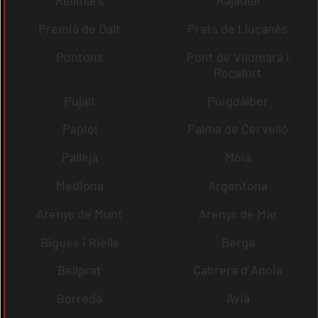
Rellinars
Rajadell
Premià de Dalt
Prats de Lluçanès
Pontons
Pont de Vilomara i
Rocafort
Pujalt
Puigdàlber
Papiol
Palma de Cervelló
Pallejà
Moià
Mediona
Argentona
Arenys de Munt
Arenys de Mar
Bigues i Riells
Berga
Bellprat
Cabrera d´Anoia
Borredà
Avià