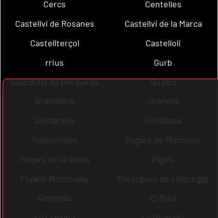
Cercs
Centelles
Castellví de Rosanes
Castellví de la Marca
Castellterçol
Castellolí
rrius
Gurb
Guardiola de Berguedà
Gualba
Granollers
Granera
Gisclareny
Fonollosa
Folgueroles
Fogars de Montclús
Fogars de la Selva
Fígols
Figaró-Montmany
Esplugues de Llobregat
Gironella
El Brull
La Llacuna
La Granada