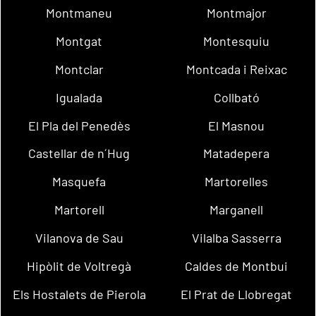
Montmaneu
Montmajor
Montgat
Montesquiu
Montclar
Montcada i Reixac
Igualada
Collbató
El Pla del Penedès
El Masnou
Castellar de n´Hug
Matadepera
Masquefa
Martorelles
Martorell
Marganell
Vilanova de Sau
Vilalba Sasserra
Hipòlit de Voltregà
Caldes de Montbui
Els Hostalets de Pierola
El Prat de Llobregat