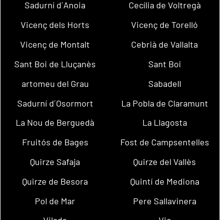
Sadurní d´Anoia
Cecília de Voltregà
Vicenç dels Horts
Vicenç de Torelló
Vicenç de Montalt
Cebrià de Vallalta
Sant Boi de Lluçanès
Sant Boi
artomeu del Grau
Sabadell
Sadurní d´Osormort
La Pobla de Claramunt
La Nou de Berguedà
La Llagosta
Fruitós de Bages
Fost de Campsentelles
Quirze Safaja
Quirze del Vallès
Quirze de Besora
Quintí de Mediona
Pol de Mar
Pere Sallavinera