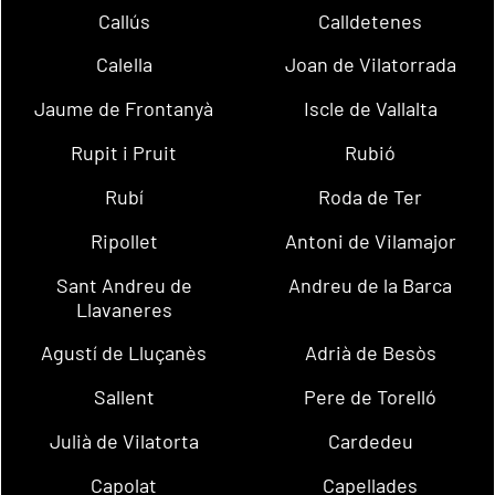
Callús
Calldetenes
Calella
Joan de Vilatorrada
Jaume de Frontanyà
Iscle de Vallalta
Rupit i Pruit
Rubió
Rubí
Roda de Ter
Ripollet
Antoni de Vilamajor
Sant Andreu de
Andreu de la Barca
Llavaneres
Agustí de Lluçanès
Adrià de Besòs
Sallent
Pere de Torelló
Julià de Vilatorta
Cardedeu
Capolat
Capellades