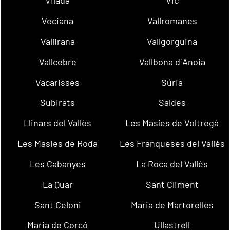
Vilada
Vic
Veciana
Vallromanes
Vallirana
Vallgorguina
Vallcebre
Vallbona d´Anoia
Vacarisses
Súria
Subirats
Saldes
Llinars del Vallès
Les Masíes de Voltregà
Les Masies de Roda
Les Franqueses del Vallès
Les Cabanyes
La Roca del Vallès
La Quar
Sant Climent
Sant Celoni
Maria de Martorelles
Maria de Corcó
Ullastrell