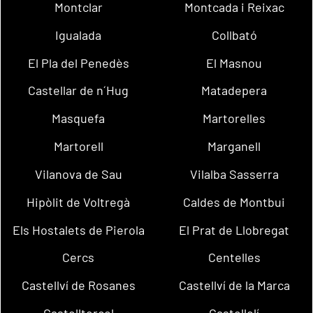
Montclar
Montcada i Reixac
Igualada
Collbató
El Pla del Penedès
El Masnou
Castellar de n´Hug
Matadepera
Masquefa
Martorelles
Martorell
Marganell
Vilanova de Sau
Vilalba Sasserra
Hipòlit de Voltregà
Caldes de Montbui
Els Hostalets de Pierola
El Prat de Llobregat
Cercs
Centelles
Castellví de Rosanes
Castellví de la Marca
Castellterçol
Castellolí