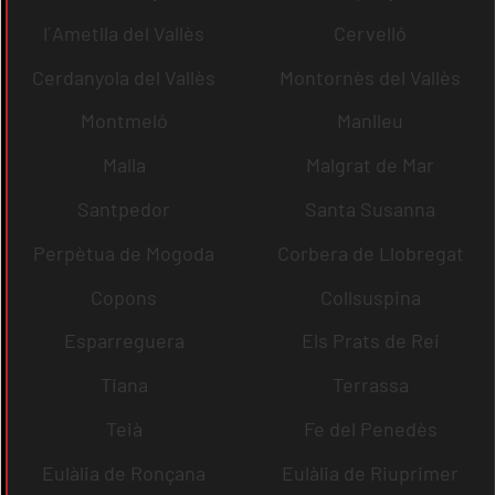
l´Ametlla del Vallès
Cervelló
Cerdanyola del Vallès
Montornès del Vallès
Montmeló
Manlleu
Malla
Malgrat de Mar
Santpedor
Santa Susanna
Perpètua de Mogoda
Corbera de Llobregat
Copons
Collsuspina
Esparreguera
Els Prats de Rei
Tiana
Terrassa
Teià
Fe del Penedès
Eulàlia de Ronçana
Eulàlia de Riuprimer