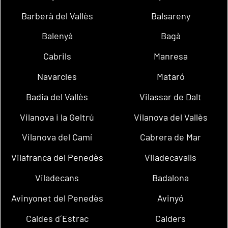
Barberà del Vallès
Balsareny
Balenyà
Bagà
Cabrils
Manresa
Navarcles
Mataró
Badia del Vallès
Vilassar de Dalt
Vilanova i la Geltrú
Vilanova del Vallès
Vilanova del Camí
Cabrera de Mar
Vilafranca del Penedès
Viladecavalls
Viladecans
Badalona
Avinyonet del Penedès
Avinyó
Caldes d´Estrac
Calders