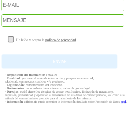
He leído y acepto la
política de privacidad
.
·
Responsable del tratamiento
: Fervalles
·
Finalidad
: gestionar el envío de información y prospección comercial,
relacionada con nuestros servicios y/o productos.
·
Legitimación
: consentimiento del interesado.
·
Destinatarios
: no se cederán datos a terceros, salvo obligación legal.
·
Derechos
: podrá ejercer los derechos de acceso, rectificación, limitación de tratamiento,
supresión, portabilidad y oposición al tratamiento de sus datos de carácter personal, así como a la
retirada del consentimiento prestado para el tratamiento de los mismos.
·
Información adicional
: puede consultar la información detallada sobre Protección de Datos
aquí
.