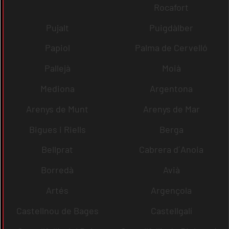
Rocafort
Pujalt
Puigdàlber
Papiol
Palma de Cervelló
Pallejà
Moià
Mediona
Argentona
Arenys de Munt
Arenys de Mar
Bigues i Riells
Berga
Bellprat
Cabrera d´Anoia
Borredà
Avià
Artés
Argençola
Castellnou de Bages
Castellgalí