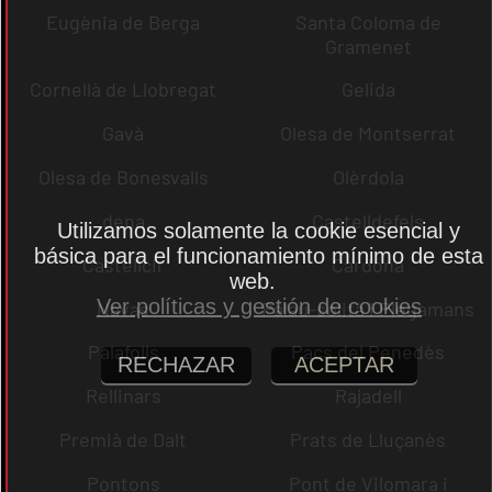
Eugènia de Berga
Santa Coloma de
Gramenet
Cornellà de Llobregat
Gelida
Gavà
Olesa de Montserrat
Olesa de Bonesvalls
Olèrdola
dena
Castelldefels
Utilizamos solamente la cookie esencial y
básica para el funcionamiento mínimo de esta
Castellcir
Cardona
web.
Ver políticas y gestión de cookies
Navas
Palau-solità i Plegamans
Palafolls
Pacs del Penedès
RECHAZAR
ACEPTAR
Rellinars
Rajadell
Premià de Dalt
Prats de Lluçanès
Pontons
Pont de Vilomara i