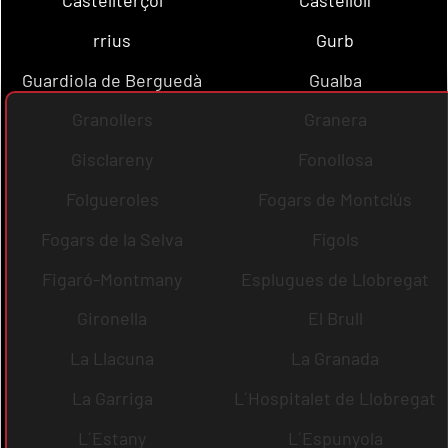
rrius
Gurb
Guardiola de Berguedà
Gualba
Granollers
Granera
Gisclareny
Fonollosa
Folgueroles
Fogars de Montclús
Fogars de la Selva
Fígols
Figaró-Montmany
Esplugues de Llobregat
Gironella
El Brull
La Llacuna
La Granada
La Garriga
L´Hospitalet de Llobregat
L´Estany
L´Espunyola