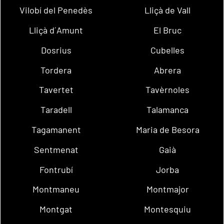
Vilobí del Penedès
Lliçà de Vall
Lliçà d´Amunt
El Bruc
Dosrius
Cubelles
Tordera
Abrera
Tavertet
Tavèrnoles
Taradell
Talamanca
Tagamanent
Maria de Besora
Sentmenat
Gaià
Fontrubí
Jorba
Montmaneu
Montmajor
Montgat
Montesquiu