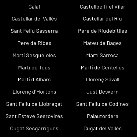
Calaf
Castellbell i el Vilar
Castellar del Vallès
Castellar del Riu
Sant Feliu Sasserra
Pere de Riudebitlles
Pere de Ribes
Mateu de Bages
Martí Sesgueioles
Martí Sarroca
Martí de Tous
Martí de Centelles
Martí d´Albars
Llorenç Savall
Llorenç d´Hortons
Just Desvern
Sant Feliu de Llobregat
Sant Feliu de Codines
Sant Esteve Sesrovires
Palautordera
Cugat Sesgarrigues
Cugat del Vallès