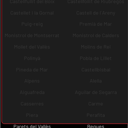
Castellfullit del Boix
Castellfollit de Riubregós
Castellet i la Gornal
Castell de l´Areny
Puig-reig
Premià de Mar
Monistrol de Montserrat
Monistrol de Calders
Mollet del Vallès
Molins de Rei
Polinyà
Pobla de Lillet
Pineda de Mar
Castellbisbal
Alpens
Alella
Aiguafreda
Aguilar de Segarra
Casserres
Carme
Piera
Perafita
Parets del Vallès
Begues