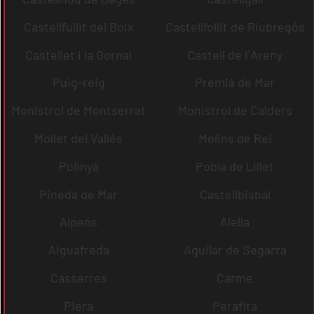
Castellfullit del Boix
Castellfollit de Riubregós
Castellet i la Gornal
Castell de l´Areny
Puig-reig
Premià de Mar
Monistrol de Montserrat
Monistrol de Calders
Mollet del Vallès
Molins de Rei
Polinyà
Pobla de Lillet
Pineda de Mar
Castellbisbal
Alpens
Alella
Aiguafreda
Aguilar de Segarra
Casserres
Carme
Piera
Perafita