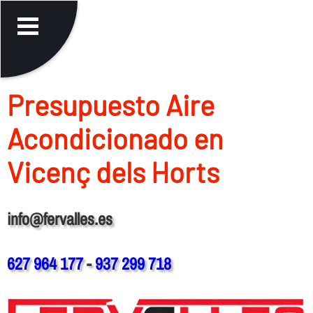
Presupuesto Aire
Acondicionado en
Vicenç dels Horts
info@fervalles.es
627 964 177
-
937 299 718