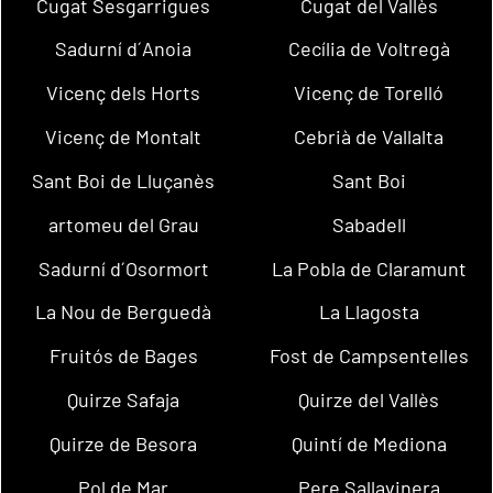
Cugat Sesgarrigues
Cugat del Vallès
Sadurní d´Anoia
Cecília de Voltregà
Vicenç dels Horts
Vicenç de Torelló
Vicenç de Montalt
Cebrià de Vallalta
Sant Boi de Lluçanès
Sant Boi
artomeu del Grau
Sabadell
Sadurní d´Osormort
La Pobla de Claramunt
La Nou de Berguedà
La Llagosta
Fruitós de Bages
Fost de Campsentelles
Quirze Safaja
Quirze del Vallès
Quirze de Besora
Quintí de Mediona
Pol de Mar
Pere Sallavinera