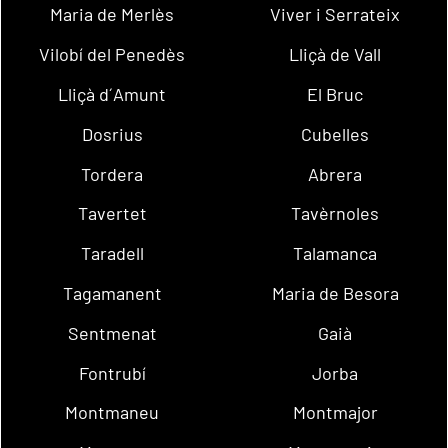
Maria de Merlès
Viver i Serrateix
Vilobí del Penedès
Lliçà de Vall
Lliçà d´Amunt
El Bruc
Dosrius
Cubelles
Tordera
Abrera
Tavertet
Tavèrnoles
Taradell
Talamanca
Tagamanent
Maria de Besora
Sentmenat
Gaià
Fontrubí
Jorba
Montmaneu
Montmajor