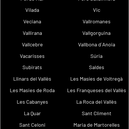
Vilada
Vic
Veciana
Vallromanes
Vallirana
Vallgorguina
Vallcebre
Vallbona d´Anoia
Vacarisses
Súria
Subirats
Saldes
Llinars del Vallès
Les Masíes de Voltregà
Les Masies de Roda
Les Franqueses del Vallès
Les Cabanyes
La Roca del Vallès
La Quar
Sant Climent
Sant Celoni
Maria de Martorelles