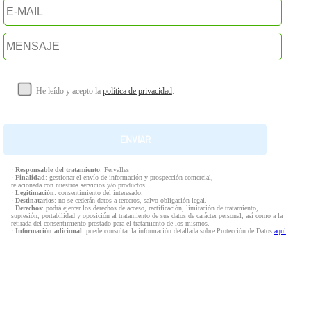
He leído y acepto la
política de privacidad
.
·
Responsable del tratamiento
: Fervalles
·
Finalidad
: gestionar el envío de información y prospección comercial,
relacionada con nuestros servicios y/o productos.
·
Legitimación
: consentimiento del interesado.
·
Destinatarios
: no se cederán datos a terceros, salvo obligación legal.
·
Derechos
: podrá ejercer los derechos de acceso, rectificación, limitación de tratamiento,
supresión, portabilidad y oposición al tratamiento de sus datos de carácter personal, así como a la
retirada del consentimiento prestado para el tratamiento de los mismos.
·
Información adicional
: puede consultar la información detallada sobre Protección de Datos
aquí
.