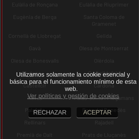
Eulàlia de Ronçana
Eulàlia de Riuprimer
Eugènia de Berga
Santa Coloma de
Gramenet
Cornellà de Llobregat
Gelida
Gavà
Olesa de Montserrat
Olesa de Bonesvalls
Olèrdola
dena
Castelldefels
Utilizamos solamente la cookie esencial y
básica para el funcionamiento mínimo de esta
Castellcir
Cardona
web.
Ver políticas y gestión de cookies
Navas
Palau-solità i Plegamans
Palafolls
Pacs del Penedès
RECHAZAR
ACEPTAR
Rellinars
Rajadell
Premià de Dalt
Prats de Lluçanès