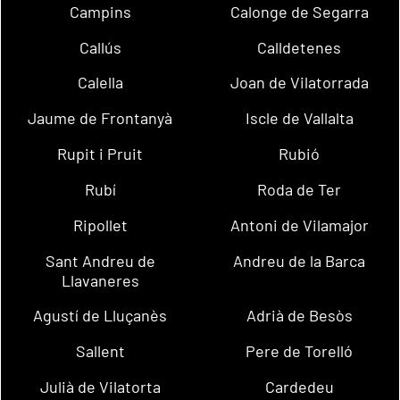
Campins
Calonge de Segarra
Callús
Calldetenes
Calella
Joan de Vilatorrada
Jaume de Frontanyà
Iscle de Vallalta
Rupit i Pruit
Rubió
Rubí
Roda de Ter
Ripollet
Antoni de Vilamajor
Sant Andreu de
Andreu de la Barca
Llavaneres
Agustí de Lluçanès
Adrià de Besòs
Sallent
Pere de Torelló
Julià de Vilatorta
Cardedeu