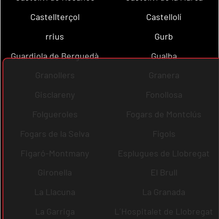
Castellterçol
Castellolí
rrius
Gurb
Guardiola de Berguedà
Gualba
Granollers
Granera
Gisclareny
Fonollosa
Folgueroles
Fogars de Montclús
Fogars de la Selva
Fígols
Figaró-Montmany
Esplugues de Llobregat
Gironella
El Brull
La Llacuna
La Granada
La Garriga
L´Hospitalet de Llobregat