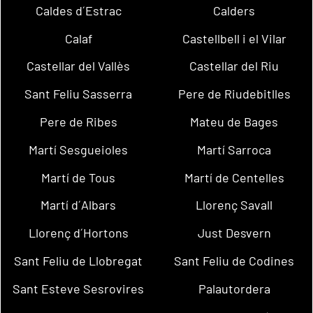
Caldes d´Estrac
Calders
Calaf
Castellbell i el Vilar
Castellar del Vallès
Castellar del Riu
Sant Feliu Sasserra
Pere de Riudebitlles
Pere de Ribes
Mateu de Bages
Martí Sesgueioles
Martí Sarroca
Martí de Tous
Martí de Centelles
Martí d´Albars
Llorenç Savall
Llorenç d´Hortons
Just Desvern
Sant Feliu de Llobregat
Sant Feliu de Codines
Sant Esteve Sesrovires
Palautordera