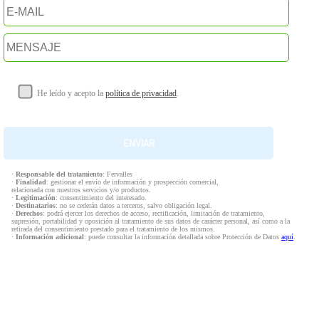
He leído y acepto la
política de privacidad
.
·
Responsable del tratamiento
: Fervalles
·
Finalidad
: gestionar el envío de información y prospección comercial,
relacionada con nuestros servicios y/o productos.
·
Legitimación
: consentimiento del interesado.
·
Destinatarios
: no se cederán datos a terceros, salvo obligación legal.
·
Derechos
: podrá ejercer los derechos de acceso, rectificación, limitación de tratamiento,
supresión, portabilidad y oposición al tratamiento de sus datos de carácter personal, así como a la
retirada del consentimiento prestado para el tratamiento de los mismos.
·
Información adicional
: puede consultar la información detallada sobre Protección de Datos
aquí
.