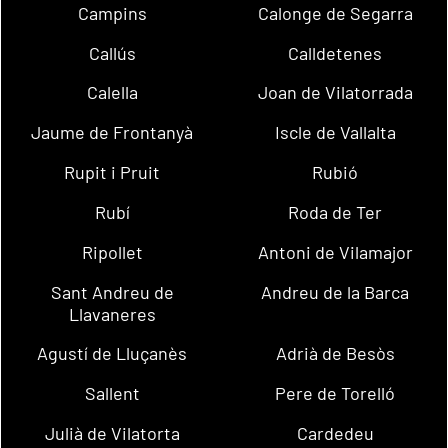
Campins
Calonge de Segarra
Callús
Calldetenes
Calella
Joan de Vilatorrada
Jaume de Frontanyà
Iscle de Vallalta
Rupit i Pruit
Rubió
Rubí
Roda de Ter
Ripollet
Antoni de Vilamajor
Sant Andreu de
Andreu de la Barca
Llavaneres
Agustí de Lluçanès
Adrià de Besòs
Sallent
Pere de Torelló
Julià de Vilatorta
Cardedeu