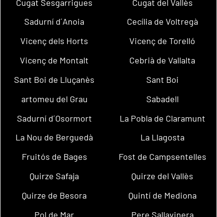
Cugat Sesgarrigues
Cugat del Vallès
Sadurní d´Anoia
Cecília de Voltregà
Vicenç dels Horts
Vicenç de Torelló
Vicenç de Montalt
Cebrià de Vallalta
Sant Boi de Lluçanès
Sant Boi
artomeu del Grau
Sabadell
Sadurní d´Osormort
La Pobla de Claramunt
La Nou de Berguedà
La Llagosta
Fruitós de Bages
Fost de Campsentelles
Quirze Safaja
Quirze del Vallès
Quirze de Besora
Quintí de Mediona
Pol de Mar
Pere Sallavinera