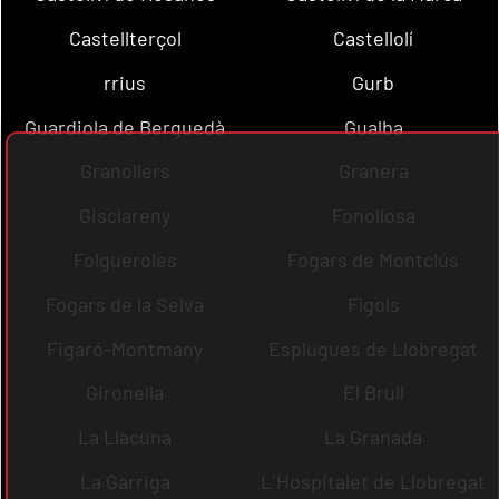
Castellterçol
Castellolí
rrius
Gurb
Guardiola de Berguedà
Gualba
Granollers
Granera
Gisclareny
Fonollosa
Folgueroles
Fogars de Montclús
Fogars de la Selva
Fígols
Figaró-Montmany
Esplugues de Llobregat
Gironella
El Brull
La Llacuna
La Granada
La Garriga
L´Hospitalet de Llobregat