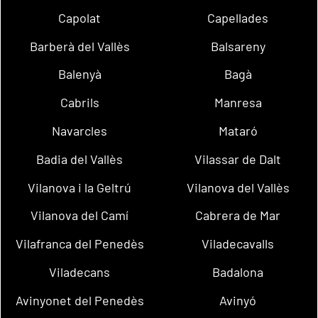
Capolat
Capellades
Barberà del Vallès
Balsareny
Balenyà
Bagà
Cabrils
Manresa
Navarcles
Mataró
Badia del Vallès
Vilassar de Dalt
Vilanova i la Geltrú
Vilanova del Vallès
Vilanova del Camí
Cabrera de Mar
Vilafranca del Penedès
Viladecavalls
Viladecans
Badalona
Avinyonet del Penedès
Avinyó