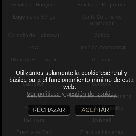
Eulàlia de Ronçana
Eulàlia de Riuprimer
Eugènia de Berga
Santa Coloma de
Gramenet
Cornellà de Llobregat
Gelida
Gavà
Olesa de Montserrat
Olesa de Bonesvalls
Olèrdola
dena
Castelldefels
Utilizamos solamente la cookie esencial y
básica para el funcionamiento mínimo de esta
Castellcir
Cardona
web.
Ver políticas y gestión de cookies
Navas
Palau-solità i Plegamans
Palafolls
Pacs del Penedès
RECHAZAR
ACEPTAR
Rellinars
Rajadell
Premià de Dalt
Prats de Lluçanès