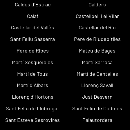
Caldes d´Estrac
Calders
Calaf
Castellbell i el Vilar
Castellar del Vallès
Castellar del Riu
Sant Feliu Sasserra
Pere de Riudebitlles
Pere de Ribes
Mateu de Bages
Martí Sesgueioles
Martí Sarroca
Martí de Tous
Martí de Centelles
Martí d´Albars
Llorenç Savall
Llorenç d´Hortons
Just Desvern
Sant Feliu de Llobregat
Sant Feliu de Codines
Sant Esteve Sesrovires
Palautordera