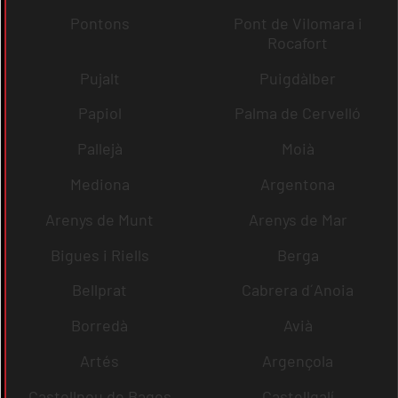
Pontons
Pont de Vilomara i
Rocafort
Pujalt
Puigdàlber
Papiol
Palma de Cervelló
Pallejà
Moià
Mediona
Argentona
Arenys de Munt
Arenys de Mar
Bigues i Riells
Berga
Bellprat
Cabrera d´Anoia
Borredà
Avià
Artés
Argençola
Castellnou de Bages
Castellgalí