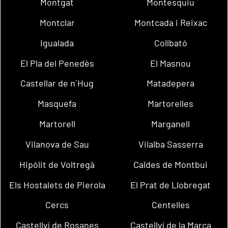
Montgat
Montesquiu
Montclar
Montcada i Reixac
Igualada
Collbató
El Pla del Penedès
El Masnou
Castellar de n´Hug
Matadepera
Masquefa
Martorelles
Martorell
Marganell
Vilanova de Sau
Vilalba Sasserra
Hipòlit de Voltregà
Caldes de Montbui
Els Hostalets de Pierola
El Prat de Llobregat
Cercs
Centelles
Castellví de Rosanes
Castellví de la Marca