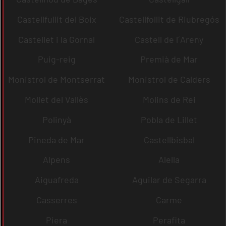
Castellfullit del Boix
Castellfollit de Riubregós
Castellet i la Gornal
Castell de l´Areny
Puig-reig
Premià de Mar
Monistrol de Montserrat
Monistrol de Calders
Mollet del Vallès
Molins de Rei
Polinyà
Pobla de Lillet
Pineda de Mar
Castellbisbal
Alpens
Alella
Aiguafreda
Aguilar de Segarra
Casserres
Carme
Piera
Perafita