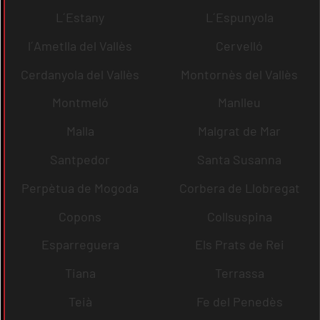
L´Estany
L´Espunyola
l´Ametlla del Vallès
Cervelló
Cerdanyola del Vallès
Montornès del Vallès
Montmeló
Manlleu
Malla
Malgrat de Mar
Santpedor
Santa Susanna
Perpètua de Mogoda
Corbera de Llobregat
Copons
Collsuspina
Esparreguera
Els Prats de Rei
Tiana
Terrassa
Teià
Fe del Penedès