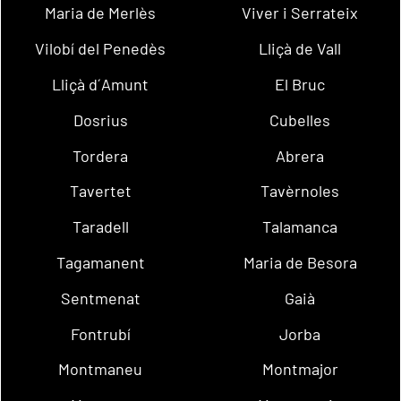
Maria de Merlès
Viver i Serrateix
Vilobí del Penedès
Lliçà de Vall
Lliçà d´Amunt
El Bruc
Dosrius
Cubelles
Tordera
Abrera
Tavertet
Tavèrnoles
Taradell
Talamanca
Tagamanent
Maria de Besora
Sentmenat
Gaià
Fontrubí
Jorba
Montmaneu
Montmajor