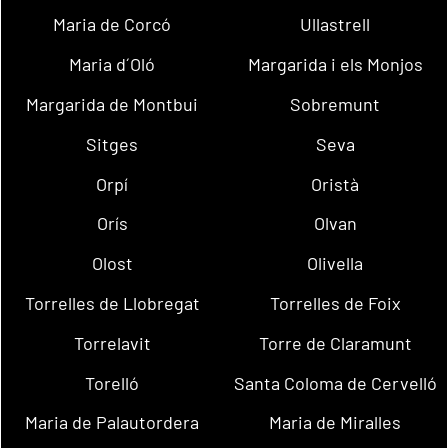
Maria de Corcó
Ullastrell
Maria d´Oló
Margarida i els Monjos
Margarida de Montbui
Sobremunt
Sitges
Seva
Orpí
Oristà
Orís
Olvan
Olost
Olivella
Torrelles de Llobregat
Torrelles de Foix
Torrelavit
Torre de Claramunt
Torelló
Santa Coloma de Cervelló
Maria de Palautordera
Maria de Miralles