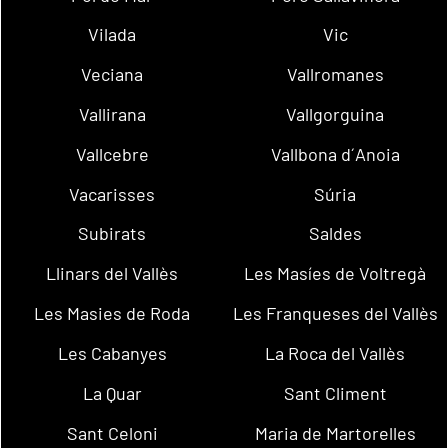
Vilada
Vic
Veciana
Vallromanes
Vallirana
Vallgorguina
Vallcebre
Vallbona d´Anoia
Vacarisses
Súria
Subirats
Saldes
Llinars del Vallès
Les Masíes de Voltregà
Les Masies de Roda
Les Franqueses del Vallès
Les Cabanyes
La Roca del Vallès
La Quar
Sant Climent
Sant Celoni
Maria de Martorelles